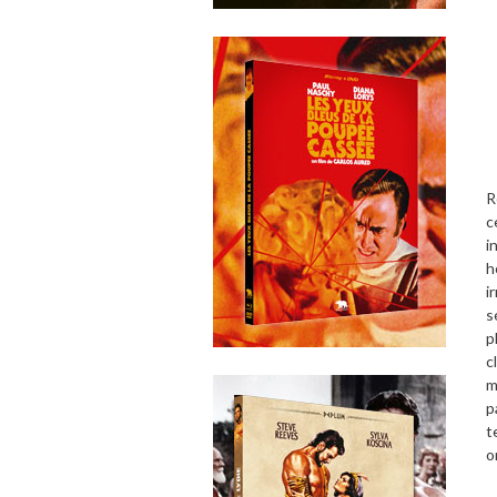
R
c
i
h
i
s
p
c
m
p
t
o