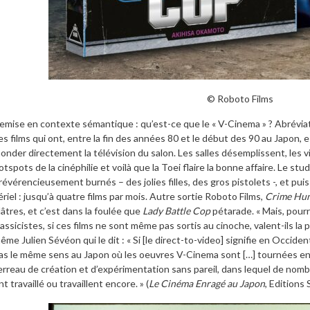
© Roboto Films
emise en contexte sémantique : qu’est-ce que le « V-Cinema » ? Abréviat
es films qui ont, entre la fin des années 80 et le début des 90 au Japon, 
nonder directement la télévision du salon. Les salles désemplissent, les
otspots de la cinéphilie et voilà que la Toei flaire la bonne affaire. Le stu
rrévérencieusement burnés – des jolies filles, des gros pistolets -, et puis
ériel : jusqu’à quatre films par mois. Autre sortie Roboto Films,
Crime Hunt
lâtres, et c’est dans la foulée que
Lady Battle Cop
pétarade. « Mais, pour
lassicistes, si ces films ne sont même pas sortis au cinoche, valent-ils la p
ême Julien Sévéon qui le dit : « Si [le direct-to-video] signifie en Occid
as le même sens au Japon où les oeuvres V-Cinema sont […] tournées e
erreau de création et d’expérimentation sans pareil, dans lequel de no
nt travaillé ou travaillent encore. » (
Le Cinéma Enragé au Japon
, Editions 