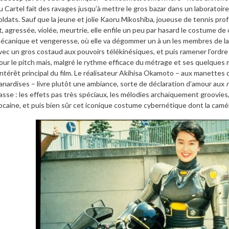
u Cartel fait des ravages jusqu’à mettre le gros bazar dans un laboratoire 
oldats. Sauf que la jeune et jolie Kaoru Mikoshiba, joueuse de tennis pro
t, agressée, violée, meurtrie, elle enfile un peu par hasard le costume d
écanique et vengeresse, où elle va dégommer un à un les membres de la g
vec un gros costaud aux pouvoirs télékinésiques, et puis ramener l’ordre 
our le pitch mais, malgré le rythme efficace du métrage et ses quelques mo
’intérêt principal du film. Le réalisateur Akihisa Okamoto – aux manettes
anardises – livre plutôt une ambiance, sorte de déclaration d’amour aux
asse : les effets pas très spéciaux, les mélodies archaïquement groovies, 
ocaine, et puis bien sûr cet iconique costume cybernétique dont la camé