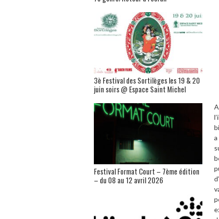
3è Festival des Sortilèges les 19 & 20
juin soirs @ Espace Saint Michel
A
l
b
a
s
b
p
Festival Format Court – 7ème édition
– du 08 au 12 avril 2026
d
v
p
e