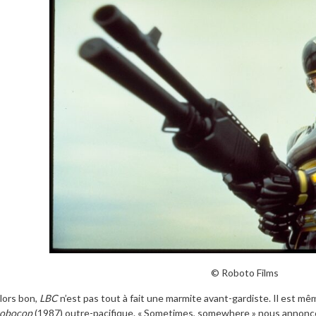
© Roboto Films
lors bon,
LBC
n’est pas tout à fait une marmite avant-gardiste. Il est mê
obocop
(1987) outre-pacifique. « Sometimes, somewhere » nous annonce l