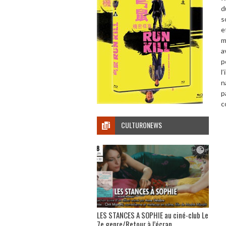
d
s
e
m
a
p
l
n
p
c
CULTURONEWS
LES STANCES A SOPHIE au ciné-club Le
7e genre/Retour à l’écran