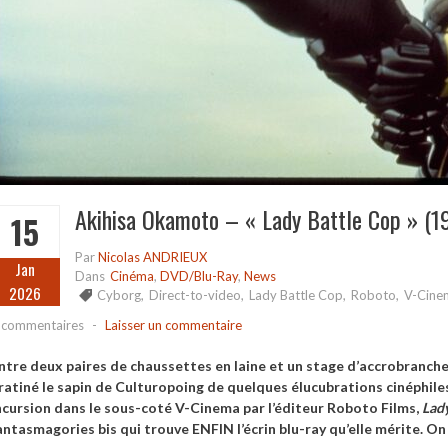
Akihisa Okamoto – « Lady Battle Cop » (1
15
Par
Nicolas ANDRIEUX
Jan
Dans
Cinéma
,
DVD/Blu-Ray
,
News
2026
Cyborg
,
Direct-to-video
,
Lady Battle Cop
,
Roboto
,
V-Cine
 commentaires
-
Laisser un commentaire
ntre deux paires de chaussettes en laine et un stage d’accrobranche
ratiné le sapin de Culturopoing de quelques élucubrations cinéphile
ncursion dans le sous-coté V-Cinema par l’éditeur Roboto Films,
Lady
antasmagories bis qui trouve ENFIN l’écrin blu-ray qu’elle mérite. On