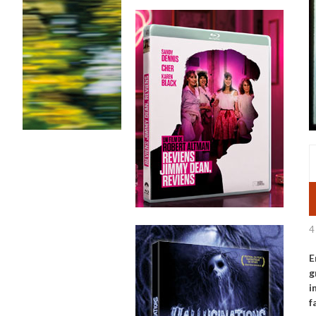
4
E
g
i
f