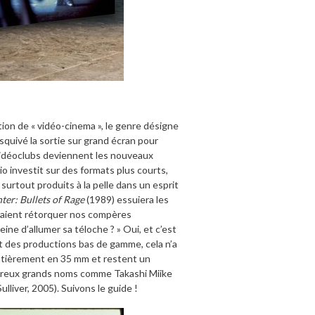
ion de « vidéo-cinema », le genre désigne
esquivé la sortie sur grand écran pour
 vidéoclubs deviennent les nouveaux
dio investit sur des formats plus courts,
 surtout produits à la pelle dans un esprit
er: Bullets of Rage
(1989) essuiera les
raient rétorquer nos compères
eine d’allumer sa téloche ? » Oui, et c’est
ent des productions bas de gamme, cela n’a
ntièrement en 35 mm et restent un
mbreux grands noms comme Takashi Miike
Sulliver, 2005). Suivons le guide !