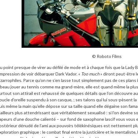
© Roboto Films
u point presque de virer au défilé de mode et à chaque fois que la Lady 
’impression de voir débarquer Dark Vador. «
Too much
» diront peut-être l
izarrophiles. Parce qu’on ne s’en lasse tout simplement pas de ces plans 
 beau jouer au tennis comme ma grand-mère, elle est quand même la plus
urtout son attirail est rehaussé de quelques détails que l’on découvre au 
oucle d’oreille suspendu à son casque, ; ses talons qui lui sous-pèsent la 
uis même la main qu’elle dépose sur sa taille quand elle dégaine son fam
’ailleurs plus attendrissant que véritablement sexualisé : si l’on devine so
apeurs d’une douche calienté – sur fond de saxophone lascif vous vous en
ostérieur dénudé de l’ami aux pouvoirs télékinésiques est nettement plus
xploration graphique : le combat final entre la justicière et le mentalist