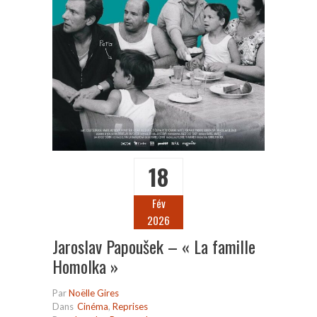
18
Fév
2026
Jaroslav Papoušek – « La famille
Homolka »
Par
Noëlle Gires
Dans
Cinéma
,
Reprises