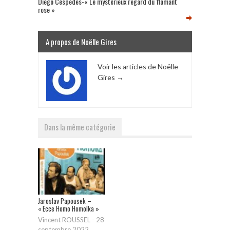
Diego Cespedes-« Le mystérieux regard du flamant
rose »
A propos de Noëlle Gires
Voir les articles de Noëlle
Gires
→
Dans la même catégorie
Jaroslav Papousek –
« Ecce Homo Homolka »
Vincent ROUSSEL
-
28
septembre 2022