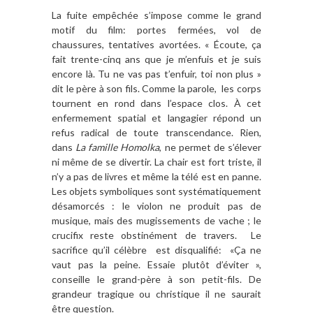
La fuite empêchée s’impose comme le grand
motif du film: portes fermées, vol de
chaussures, tentatives avortées. « Écoute, ça
fait trente-cinq ans que je m’enfuis et je suis
encore là. Tu ne vas pas t’enfuir, toi non plus »
dit le père à son fils. Comme la parole,
les corps
tournent en rond dans l’espace clos. À cet
enfermement spatial et langagier répond un
refus radical de toute transcendance. Rien,
dans
La famille Homolka
, ne permet de s’élever
ni même de se divertir. La chair est fort triste, il
n’y a pas de livres et même la télé est en panne.
Les objets symboliques sont systématiquement
désamorcés : le violon ne produit pas de
musique, mais des mugissements de vache ; le
crucifix reste obstinément de travers.
Le
sacrifice qu’il célèbre
est disqualifié:
«Ça ne
vaut pas la peine. Essaie plutôt d’éviter »,
conseille le grand-père à son petit-fils. De
grandeur tragique ou christique il ne saurait
être question.