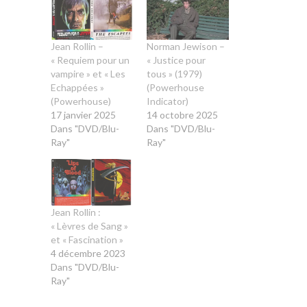
Jean Rollin –
Norman Jewison –
« Requiem pour un
« Justice pour
vampire » et « Les
tous » (1979)
Echappées »
(Powerhouse
(Powerhouse)
Indicator)
17 janvier 2025
14 octobre 2025
Dans "DVD/Blu-
Dans "DVD/Blu-
Ray"
Ray"
Jean Rollin :
« Lèvres de Sang »
et « Fascination »
4 décembre 2023
Dans "DVD/Blu-
Ray"