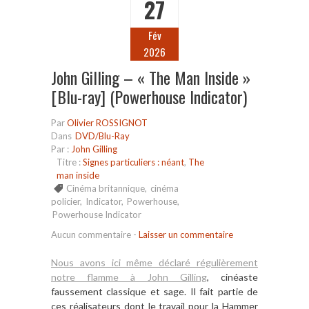
27
Fév
2026
John Gilling – « The Man Inside »
[Blu-ray] (Powerhouse Indicator)
Par
Olivier ROSSIGNOT
Dans
DVD/Blu-Ray
Par :
John Gilling
Titre :
Signes particuliers : néant
,
The
man inside
Cinéma britannique
,
cinéma
policier
,
Indicator
,
Powerhouse
,
Powerhouse Indicator
Aucun commentaire
-
Laisser un commentaire
Nous avons ici même déclaré régulièrement
notre flamme à John Gilling
, cinéaste
faussement classique et sage. Il fait partie de
ces réalisateurs dont le travail pour la Hammer