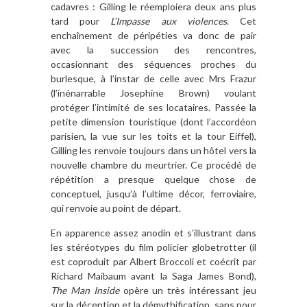
cadavres : Gilling le réemploiera deux ans plus
tard pour
L’Impasse aux violences
. Cet
enchaînement de péripéties va donc de pair
avec la succession des rencontres,
occasionnant des séquences proches du
burlesque, à l’instar de celle avec Mrs Frazur
(l’inénarrable Josephine Brown) voulant
protéger l’intimité de ses locataires. Passée la
petite dimension touristique (dont l’accordéon
parisien, la vue sur les toits et la tour Eiffel),
Gilling les renvoie toujours dans un hôtel vers la
nouvelle chambre du meurtrier. Ce procédé de
répétition a presque quelque chose de
conceptuel, jusqu’à l’ultime décor, ferroviaire,
qui renvoie au point de départ.
En apparence assez anodin et s’illustrant dans
les stéréotypes du film policier globetrotter (il
est coproduit par Albert Broccoli et coécrit par
Richard Maibaum avant la Saga James Bond),
The Man Inside
opère un très intéressant jeu
sur la déception et la démythification, sans pour