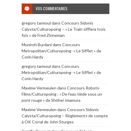
VOS COMMENTAIRES
gregory tarmoul
dans
Concours Sidonis
Calysta/Culturopoing – « Le Train sifflera trois
fois » de Fred Zinneman
Muniroh Burdani
dans
Concours
Metropolitan/Culturopoing -« Le Sifflet » de
Corin Hardy
gregory tarmoul
dans
Concours
Metropolitan/Culturopoing -« Le Sifflet » de
Corin Hardy
Maxime Vermeulen
dans
Concours Roboto
Films/Culturopoing : « De l’eau tiède sous un
pont rouge » de Shōhei Imamura
Maxime Vermeulen
dans
Concours Sidonis
Calysta/Culturopoing – Règlements de compte
à OK Corral de John Sturges