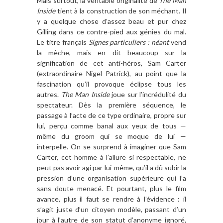
Mais surtout, la véritable originalité de
The Man
Inside
tient à la construction de son méchant. Il
y a quelque chose d’assez beau et pur chez
Gilling dans ce contre-pied aux génies du mal.
Le titre français
Signes particuliers : néant
vend
la mèche, mais en dit beaucoup sur la
signification de cet anti-héros, Sam Carter
(extraordinaire Nigel Patrick), au point que la
fascination qu’il provoque éclipse tous les
autres.
The Man Inside
joue sur l’incrédulité du
spectateur. Dès la première séquence, le
passage à l’acte de ce type ordinaire, propre sur
lui, perçu comme banal aux yeux de tous —
même du groom qui se moque de lui —
interpelle. On se surprend à imaginer que Sam
Carter, cet homme à l’allure si respectable, ne
peut pas avoir agi par lui-même, qu’il a dû subir la
pression d’une organisation supérieure qui l’a
sans doute menacé. Et pourtant, plus le film
avance, plus il faut se rendre à l’évidence : il
s’agit juste d’un citoyen modèle, passant d’un
jour à l’autre de son statut d’anonyme ignoré,