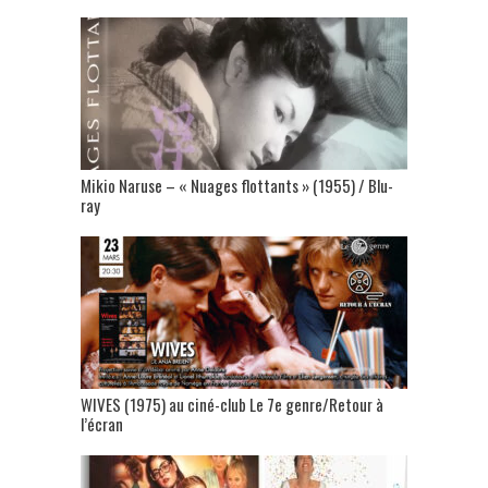
Mikio Naruse – « Nuages flottants » (1955) / Blu-
ray
WIVES (1975) au ciné-club Le 7e genre/Retour à
l’écran