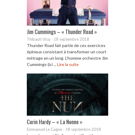
Jim Cummings – « Thunder Road »
Thibault Vicq
-
18 septembre 2018
Thunder Road fait partie de ces exercices
épineux consistant à transformer un court
métrage en un long. L’homme orchestre Jim
Cummings (ici ...
Lire la suite
Corin Hardy – « La Nonne »
Emmanuel Le Gagne
-
18 septembre 2018