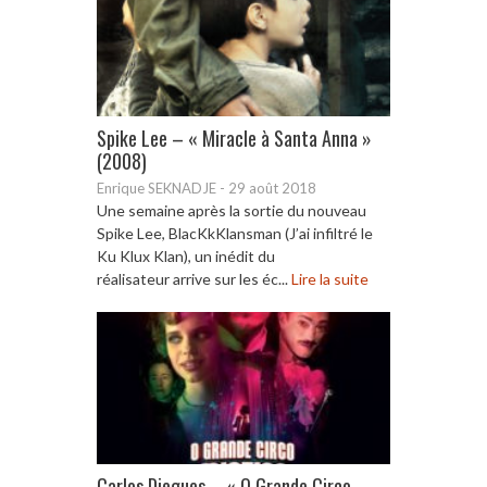
Spike Lee – « Miracle à Santa Anna »
(2008)
Enrique SEKNADJE
-
29 août 2018
Une semaine après la sortie du nouveau
Spike Lee, BlacKkKlansman (J’ai infiltré le
Ku Klux Klan), un inédit du
réalisateur arrive sur les éc...
Lire la suite
Carlos Diegues – « O Grande Circo