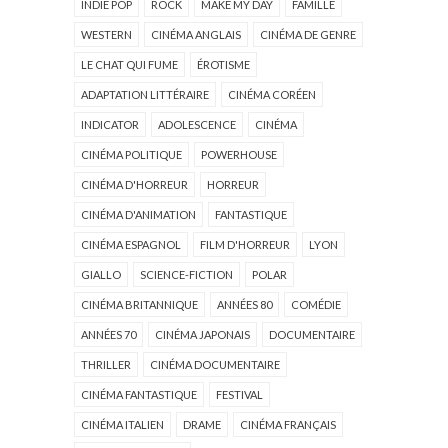
INDIE POP
ROCK
MAKE MY DAY
FAMILLE
WESTERN
CINÉMA ANGLAIS
CINÉMA DE GENRE
LE CHAT QUI FUME
ÉROTISME
ADAPTATION LITTÉRAIRE
CINÉMA CORÉEN
INDICATOR
ADOLESCENCE
CINÉMA
CINÉMA POLITIQUE
POWERHOUSE
CINÉMA D'HORREUR
HORREUR
CINÉMA D'ANIMATION
FANTASTIQUE
CINÉMA ESPAGNOL
FILM D'HORREUR
LYON
GIALLO
SCIENCE-FICTION
POLAR
CINÉMA BRITANNIQUE
ANNÉES 80
COMÉDIE
ANNÉES 70
CINÉMA JAPONAIS
DOCUMENTAIRE
THRILLER
CINÉMA DOCUMENTAIRE
CINÉMA FANTASTIQUE
FESTIVAL
CINÉMA ITALIEN
DRAME
CINÉMA FRANÇAIS