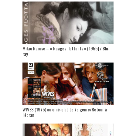
Mikio Naruse – « Nuages flottants » (1955) / Blu-
ray
WIVES (1975) au ciné-club Le 7e genre/Retour à
l’écran