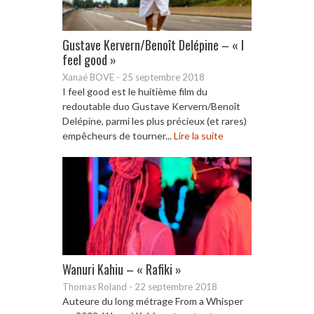
Gustave Kervern/Benoît Delépine – « I
feel good »
Xanaé BOVE
-
25 septembre 2018
I feel good est le huitième film du
redoutable duo Gustave Kervern/Benoît
Delépine, parmi les plus précieux (et rares)
empêcheurs de tourner...
Lire la suite
Wanuri Kahiu – « Rafiki »
Thomas Roland
-
22 septembre 2018
Auteure du long métrage From a Whisper