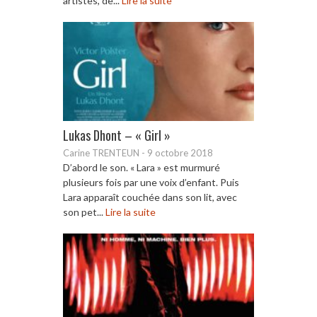
artistes, de...
Lire la suite
Lukas Dhont – « Girl »
Carine TRENTEUN
-
9 octobre 2018
D’abord le son. « Lara » est murmuré
plusieurs fois par une voix d’enfant. Puis
Lara apparaît couchée dans son lit, avec
son pet...
Lire la suite