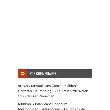
VOS COMMENTAIRES
gregory tarmoul
dans
Concours Sidonis
Calysta/Culturopoing – « Le Train sifflera trois
fois » de Fred Zinneman
Muniroh Burdani
dans
Concours
Metropolitan/Culturopoing -« Le Sifflet » de