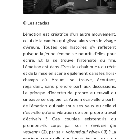
© Les acacias
L’émotion est créatrice d’un autre mouvement,
celui de la caméra qui glisse alors vers le visage
d’Areum. Toutes ces histoires s’y reflètent
puisque la jeune femme se nourrit d’elles pour
écrire. Et là se trouve l’intensité du film.
L’émotion est dans
Grass
la « chair nue » du récit
et de la mise en scène également dans les hors-
champs où Areum, se trouve, écoutant,
regardant, sans prendre part aux discussions.
Le principe d’incertitude propre au travail du
cinéaste se déploie ici. Areum écrit-elle à partir
de l’émotion qui naît sous ses yeux ou celle-ci
n’est-elle qu’une vibration de son propre travail
d’écrivain ? Ces couples existent-ils ou
prennent-ils corps par ses «
rêveries qui
veulent
»
(2)
, par sa «
volonté qui rêve
»
( 3)
? La
musique crée-t-elle des forces imageantes, ou