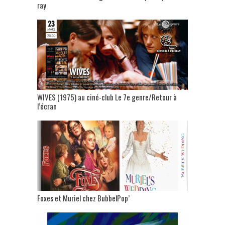
ray
WIVES (1975) au ciné-club Le 7e genre/Retour à
l’écran
Foxes et Muriel chez BubbelPop’