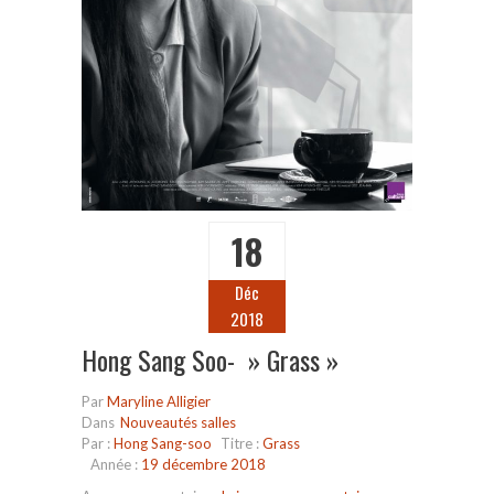
18
Déc
2018
Hong Sang Soo- » Grass »
Par
Maryline Alligier
Dans
Nouveautés salles
Par :
Hong Sang-soo
Titre :
Grass
Année :
19 décembre 2018