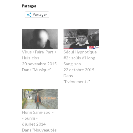
Partager
Partager
Vîrus / Faire-Part +
Séoul Hypnotique
Huis-clos
#2 : soûls d’Hong
20 novembre 2015
Sang-soo
Dans "Musique"
22 octobre 2015
Dans
"Evénements"
Hong Sang-soo –
« Sunhi »
6 juillet 2014
Dans "Nouveautés