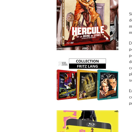
S
d
m
m
D
p
p
d
c
p
s
E
c
p