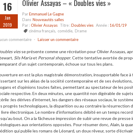
Olivier Assayas – « Doubles vies »
16
Par
Emmanuel Le Gagne
Jan
Dans
Nouveautés salles
2019
Par :
Olivier Assayas
Titre :
Doubles vies
Année :
16/01/19
cinéma français
,
comédie
,
Drame
ucun commentaire
-
Laisser un commentaire
oubles vies
se présente comme une récréation pour Olivier Assayas, apr
tewart,
Sils Maria
et
Personal shopper
. Cette tentative avortée de propo
’emparant d’un sujet contemporain, échoue sur tous les plans.
’ouverture en est la plus magistrale démonstration, insupportable face à 
issertant sur les aléas de la société contemporaine et de ses évolutions
logans et d’opinions toutes faites, permettant au spectateur de les posi
ociale respective. En deux minutes, une quantité non digérable de sujets
térile :les dérives d’internet, les dangers des réseaux sociaux, le système
es progrès technologiques, la disparition ou au contraire la résurrection 
e livre électronique. Le nombre d’informations débité en un temps recor
usqu’au bout. On a la fâcheuse impression de subir une revue de presse
déologiques aux orientations opposées. Pour résumer donc, Alain, la quar
’édition qui publie les romans de Léonard, un doux rêveur, sorte d’écriv