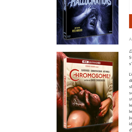
A
D
S
s
L
d
s
s
s
l
l
j
i
d