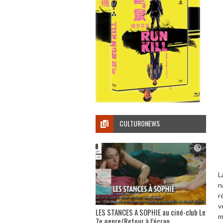
CULTURONEWS
L
n
r
v
LES STANCES A SOPHIE au ciné-club Le
m
7e genre/Retour à l’écran