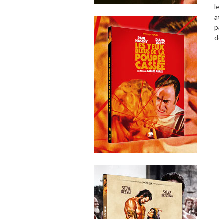
l
a
p
d