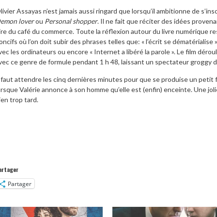
livier Assayas n’est jamais aussi ringard que lorsqu’il ambitionne de s’in
emon lover
ou
Personal shopper
. Il ne fait que réciter des idées proven
ire du café du commerce. Toute la réflexion autour du livre numérique r
oncifs où l’on doit subir des phrases telles que: « l’écrit se dématérialis
vec les ordinateurs ou encore « Internet a libéré la parole ». Le film dér
vec ce genre de formule pendant 1 h 48, laissant un spectateur groggy d
l faut attendre les cinq dernières minutes pour que se produise un peti
orsque Valérie annonce à son homme qu’elle est (enfin) enceinte. Une jol
ien trop tard.
artager
Partager