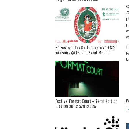
O
D
p
p
a
a
3è Festival des Sortilèges les 19 & 20
I
juin soirs @ Espace Saint Michel
l
b
Festival Format Court – 7ème édition
P
– du 08 au 12 avril 2026