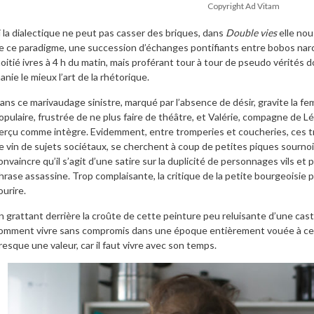
Copyright Ad Vitam
i la dialectique ne peut pas casser des briques, dans
Double vies
elle nou
e ce paradigme, une succession d’échanges pontifiants entre bobos narc
oitié ivres à 4 h du matin, mais proférant tour à tour de pseudo vérités do
anie le mieux l’art de la rhétorique.
ans ce marivaudage sinistre, marqué par l’absence de désir, gravite la fem
opulaire, frustrée de ne plus faire de théâtre, et Valérie, compagne de 
erçu comme intègre. Evidemment, entre tromperies et coucheries, ces tr
e vin de sujets sociétaux, se cherchent à coup de petites piques sourno
onvaincre qu’il s’agit d’une satire sur la duplicité de personnages vils et p
hrase assassine. Trop complaisante, la critique de la petite bourgeoisie p
ourire.
n grattant derrière la croûte de cette peinture peu reluisante d’une caste
omment vivre sans compromis dans une époque entièrement vouée à ce
resque une valeur, car il faut vivre avec son temps.