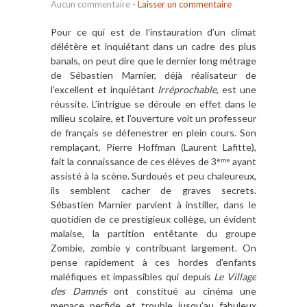
Aucun commentaire
-
Laisser un commentaire
Pour ce qui est de l’instauration d’un climat
délétère et inquiétant dans un cadre des plus
banals, on peut dire que le dernier long métrage
de Sébastien Marnier, déjà réalisateur de
l’excellent et inquiétant
Irréprochable
, est une
réussite. L’intrigue se déroule en effet dans le
milieu scolaire, et l’ouverture voit un professeur
de français se défenestrer en plein cours. Son
remplaçant, Pierre Hoffman (Laurent Lafitte),
fait la connaissance de ces élèves de 3
ayant
ème
assisté à la scène. Surdoués et peu chaleureux,
ils semblent cacher de graves secrets.
Sébastien Marnier parvient à instiller, dans le
quotidien de ce prestigieux collège, un évident
malaise, la partition entêtante du groupe
Zombie, zombie y contribuant largement. On
pense rapidement à ces hordes d’enfants
maléfiques et impassibles qui depuis
Le Village
des Damnés
ont constitué au cinéma une
menace perfide et trouble jusqu’au fabuleux