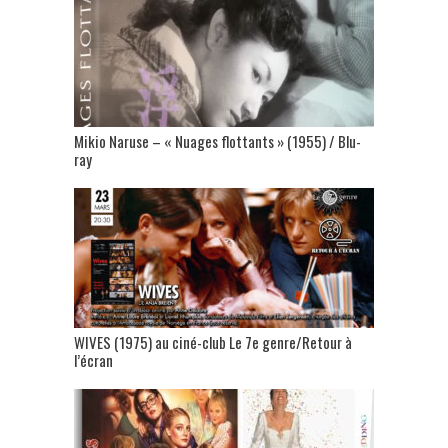
Mikio Naruse – « Nuages flottants » (1955) / Blu-
ray
WIVES (1975) au ciné-club Le 7e genre/Retour à
l’écran