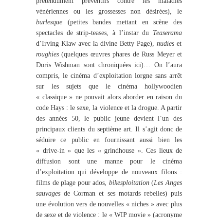
prétendument préventifs contre les maladies
vénériennes ou les grossesses non désirées), le
burlesque
(petites bandes mettant en scène des
spectacles de strip-teases, à l’instar du
Teaserama
d’Irving Klaw avec la divine Betty Page),
nudies
et
roughies
(quelques œuvres phares de Russ Meyer et
Doris Wishman sont chroniquées ici)… On l’aura
compris, le cinéma d’exploitation lorgne sans arrêt
sur les sujets que le cinéma hollywoodien
« classique » ne pouvait alors aborder en raison du
code Hays : le sexe, la violence et la drogue. A partir
des années 50, le public jeune devient l’un des
principaux clients du septième art. Il s’agit donc de
séduire ce public en fournissant aussi bien les
« drive-in » que les « grindhouse ». Ces lieux de
diffusion sont une manne pour le cinéma
d’exploitation qui développe de nouveaux filons :
films de plage pour ados,
bikesploitation
(
Les Anges
sauvages
de Corman et ses motards rebelles) puis
une évolution vers de nouvelles « niches » avec plus
de sexe et de violence : le « WIP movie » (acronyme