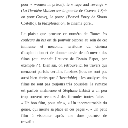
pour « women in prison), le « rape and revenge »
(
La Dernière Maison sur la gauche
de Craven,
I Spit
on your Grave
), le porno (
Forced Entry
de Shaun
Costello), la
blaxploitation,
le cinéma gore…
Le plaisir que procure ce numéro de
Toutes les
couleurs du bis
est de pouvoir picorer au sein de cet
immense et méconnu territoire du cinéma
d’exploitation et de donner envie de découvrir des
films (qui connaît l’œuvre de Dwain Esper, par
exemple ? ). Bien sûr, on retrouve ici les travers qui
menacent parfois certains fanzines (tous ne sont pas
aussi bien écrits que
L’Insatiable
) : les analyses des
films ne sont pas toujours très poussées, la syntaxe
est parfois malmenée et Stéphane Erbisti a un peu
trop souvent recours à des formules toutes faites :
« Un bon film, pour sûr », « Un incontournable du
genre, qui mérite sa place en ces pages », « Un petit
film à visionner après une dure journée de
travail »…