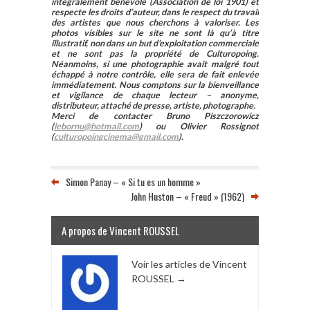
intégralement bénévole (Association de loi 1901) et
respecte les droits d’auteur, dans le respect du travail
des artistes que nous cherchons à valoriser. Les
photos visibles sur le site ne sont là qu’à titre
illustratif, non dans un but d’exploitation commerciale
et ne sont pas la propriété de Culturopoing.
Néanmoins, si une photographie avait malgré tout
échappé à notre contrôle, elle sera de fait enlevée
immédiatement. Nous comptons sur la bienveillance
et vigilance de chaque lecteur – anonyme,
distributeur, attaché de presse, artiste, photographe.
Merci de contacter Bruno Piszczorowicz
(
lebornu@hotmail.com
) ou Olivier Rossignot
(
culturopoingcinema@gmail.com
).
Simon Panay – « Si tu es un homme »
John Huston – « Freud » (1962)
A propos de Vincent ROUSSEL
Voir les articles de Vincent
ROUSSEL
→