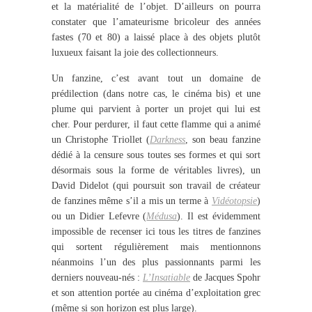
et la matérialité de l’objet. D’ailleurs on pourra
constater que l’amateurisme bricoleur des années
fastes (70 et 80) a laissé place à des objets plutôt
luxueux faisant la joie des collectionneurs.
Un fanzine, c’est avant tout un domaine de
prédilection (dans notre cas, le cinéma bis) et une
plume qui parvient à porter un projet qui lui est
cher. Pour perdurer, il faut cette flamme qui a animé
un Christophe Triollet (
Darkness
, son beau fanzine
dédié à la censure sous toutes ses formes et qui sort
désormais sous la forme de véritables livres), un
David Didelot (qui poursuit son travail de créateur
de fanzines même s’il a mis un terme à
Vidéotopsie
)
ou un Didier Lefevre (
Médusa
). Il est évidemment
impossible de recenser ici tous les titres de fanzines
qui sortent régulièrement mais mentionnons
néanmoins l’un des plus passionnants parmi les
derniers nouveau-nés :
L’Insatiable
de Jacques Spohr
et son attention portée au cinéma d’exploitation grec
(même si son horizon est plus large).