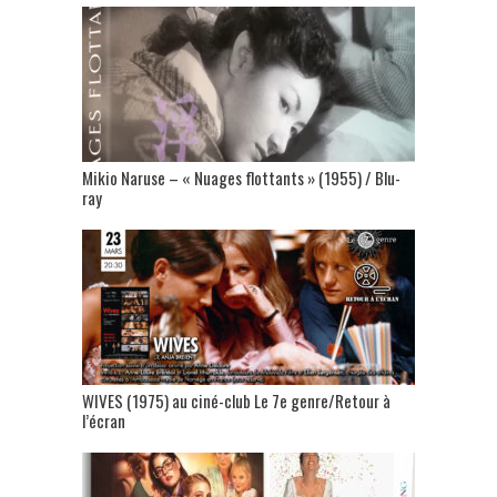
Mikio Naruse – « Nuages flottants » (1955) / Blu-
ray
WIVES (1975) au ciné-club Le 7e genre/Retour à
l’écran