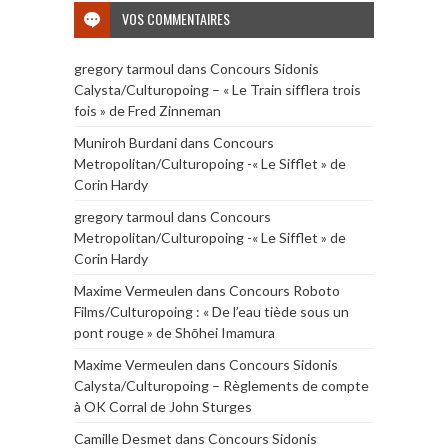
VOS COMMENTAIRES
gregory tarmoul
dans
Concours Sidonis
Calysta/Culturopoing – « Le Train sifflera trois
fois » de Fred Zinneman
Muniroh Burdani
dans
Concours
Metropolitan/Culturopoing -« Le Sifflet » de
Corin Hardy
gregory tarmoul
dans
Concours
Metropolitan/Culturopoing -« Le Sifflet » de
Corin Hardy
Maxime Vermeulen
dans
Concours Roboto
Films/Culturopoing : « De l’eau tiède sous un
pont rouge » de Shōhei Imamura
Maxime Vermeulen
dans
Concours Sidonis
Calysta/Culturopoing – Règlements de compte
à OK Corral de John Sturges
Camille Desmet
dans
Concours Sidonis