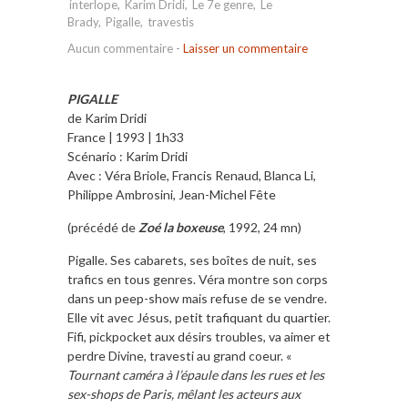
interlope
,
Karim Dridi
,
Le 7e genre
,
Le
Brady
,
Pigalle
,
travestis
Aucun commentaire
-
Laisser un commentaire
PIGALLE
de Karim Dridi
France | 1993 | 1h33
Scénario : Karim Dridi
Avec : Véra Briole, Francis Renaud, Blanca Li,
Philippe Ambrosini, Jean-Michel Fête
(précédé de
Zoé la boxeuse
, 1992, 24 mn)
Pigalle. Ses cabarets, ses boîtes de nuit, ses
trafics en tous genres. Véra montre son corps
dans un peep-show mais refuse de se vendre.
Elle vit avec Jésus, petit trafiquant du quartier.
Fifi, pickpocket aux désirs troubles, va aimer et
perdre Divine, travesti au grand coeur. «
Tournant caméra à l’épaule dans les rues et les
sex-shops de Paris, mêlant les acteurs aux