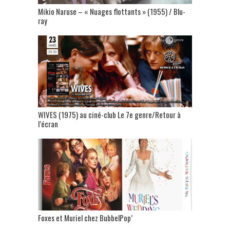
Mikio Naruse – « Nuages flottants » (1955) / Blu-
ray
WIVES (1975) au ciné-club Le 7e genre/Retour à
l’écran
Foxes et Muriel chez BubbelPop’