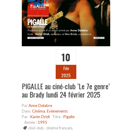
10
Fév
2025
PIGALLE au ciné-club ‘Le 7e genre’
au Brady lundi 24 février 2025
Par
Anne Delabre
Dans
Cinéma
,
Evénements
Par :
Karim Dridi
Titre :
Pigalle
Année :
1995
ciné-club
,
cinéma français
,