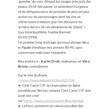
‘gueules’ du coin, filmant les visages très près des
peaux, Dridi fait passer ce sentiment d’urgence
et de déliquescence, de pression de plus en plus
active sur les personnages dont les vies se
rétrécissent à mesure que l’on découvre les
arrière-décors de ces devantures de ‘plaisir’
»
(
Les Inrockuptibles
, Sophie Bonnet,
01/01/1996).
Un premier long-métrage qui nous plonge dans
le Pigalle interlope des années 80-90, sans
concession mais avec humanité.
Nos invité.e.s :
Karim Dridi
, réalisateur et
Véra
Briole
, comédienne
Sur le site du Brady
:
https://www.lebrady.fr/film/623724/
► Ciné Carte CIP: la réservation en ligne
possible par film (un compte Ciné Carte CIP doit
avoir été créé
sur
https://www.sesterce.app/#recharger
)
► LePass: prévente en caisse possible dès