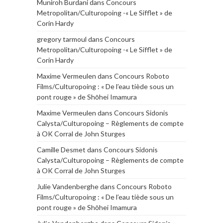
Muniroh Burdani
dans
Concours
Metropolitan/Culturopoing -« Le Sifflet » de
Corin Hardy
gregory tarmoul
dans
Concours
Metropolitan/Culturopoing -« Le Sifflet » de
Corin Hardy
Maxime Vermeulen
dans
Concours Roboto
Films/Culturopoing : « De l’eau tiède sous un
pont rouge » de Shōhei Imamura
Maxime Vermeulen
dans
Concours Sidonis
Calysta/Culturopoing – Règlements de compte
à OK Corral de John Sturges
Camille Desmet
dans
Concours Sidonis
Calysta/Culturopoing – Règlements de compte
à OK Corral de John Sturges
Julie Vandenberghe
dans
Concours Roboto
Films/Culturopoing : « De l’eau tiède sous un
pont rouge » de Shōhei Imamura