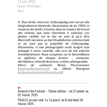
11 juin 2021
Dans "DVD/Blu-
Ray"
© Tous droits réservés. Culturopoing.com est un site
intégralement bénévole (Association de loi 1901) et
respecte les droits d’auteur, dans le respect du travail
des artistes que nous cherchons à valoriser. Les
photos visibles sur le site ne sont là qu’à titre
illustratif, non dans un but d’exploitation commerciale
et ne sont pas la propriété de Culturopoing.
Néanmoins, si une photographie avait malgré tout
échappé à notre contrôle, elle sera de fait enlevée
immédiatement. Nous comptons sur la bienveillance
et vigilance de chaque lecteur – anonyme,
distributeur, attaché de presse, artiste, photographe.
Merci de contacter Bruno Piszczorowicz
(
lebornu@hotmail.com
) ou Olivier Rossignot
(
culturopoingcinema@gmail.com
).
Amnesty Film Festival – 15ème édition – du 31 janvier au
02 février 2025
PIGALLE au ciné-club ‘Le 7e genre’ au Brady lundi 24
février 2025