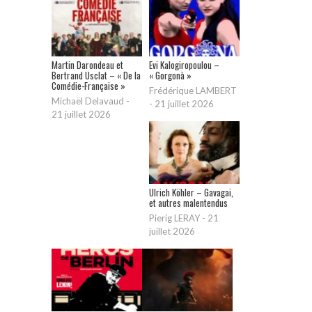
Martin Darondeau et
Evi Kalogiropoulou –
Bertrand Usclat – « De la
« Gorgonà »
Comédie-Française »
Frédérique LAMBERT
Michaël Delavaud
-
-
21 juillet 2026
21 juillet 2026
Ulrich Köhler – Gavagai,
et autres malentendus
Pierig LERAY
-
21
juillet 2026