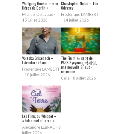
Wolfgang Becker – « Le
Christopher Nolan – The
Héros de Berlin »
Odyssey
Michaël Delavaud
-
Frédérique LAMBERT
15 juillet 2026
-
14 juillet 2026
Valeska Grisebach –
The Fin 지느러미 de
L’Aventure rêvée
PARK Syeyoung 박세영,
une nouvelle SF sud-
Frédérique LAMBERT
coréenne
-
10 juillet 2026
Célia
-
8 juillet 2026
Les Films du Whippet –
« Entre ciel et terre »
Alexandre LEBRAC
-
6
juillet 2026