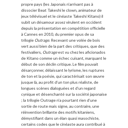
propre pays (les Japonais n’arrivant pas à
dissocier Beat Takeshi le clown, animateur de
jeux télévisuel et le cinéaste Takeshi Kitano) il
subit un désamour assez virulent en occident
depuis la présentation en compétition officielle
à Cannes en 2010, du premier opus de sa
trilogie
Outrage
. Recevant une volée de bois
vert aussi bien de la part des critiques, que des
festivaliers,
Outrage
est vu chez les aficionados
de Kitano comme un échec cuisant, marquant le
début de son déclin critique. Le film pouvait
désarçonner, délaissant le lyrisme, les ruptures
de ton et la poésie, qui caractérisait son œuvre
jusque là, au profit d’un ton plus réaliste, de
longues scènes dialoguées et d’un regard
cynique et désenchanté sur la société japonaise
; la trilogie Outrage n’a pourtant rien d’une
sortie de route mais signe, au contraire, une
réinvention brillante des motifs kitaniens,
démystifiant dans un élan quasi masochiste,
certains codes que le cinéaste aura contribué à