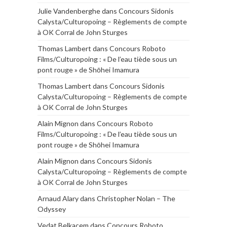
Julie Vandenberghe
dans
Concours Sidonis
Calysta/Culturopoing – Règlements de compte
à OK Corral de John Sturges
Thomas Lambert
dans
Concours Roboto
Films/Culturopoing : « De l’eau tiède sous un
pont rouge » de Shōhei Imamura
Thomas Lambert
dans
Concours Sidonis
Calysta/Culturopoing – Règlements de compte
à OK Corral de John Sturges
Alain Mignon
dans
Concours Roboto
Films/Culturopoing : « De l’eau tiède sous un
pont rouge » de Shōhei Imamura
Alain Mignon
dans
Concours Sidonis
Calysta/Culturopoing – Règlements de compte
à OK Corral de John Sturges
Arnaud Alary
dans
Christopher Nolan – The
Odyssey
Vedat Belkacem
dans
Concours Roboto