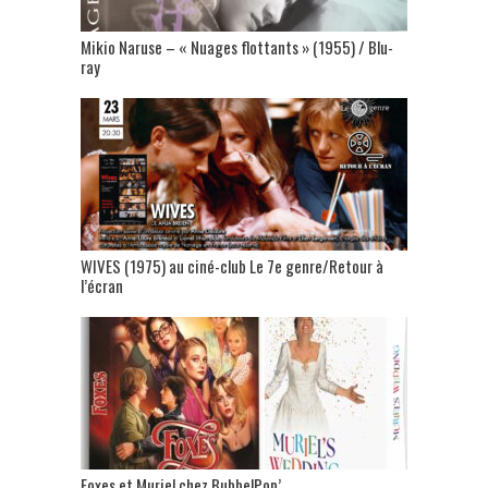
Mikio Naruse – « Nuages flottants » (1955) / Blu-
ray
WIVES (1975) au ciné-club Le 7e genre/Retour à
l’écran
Foxes et Muriel chez BubbelPop’