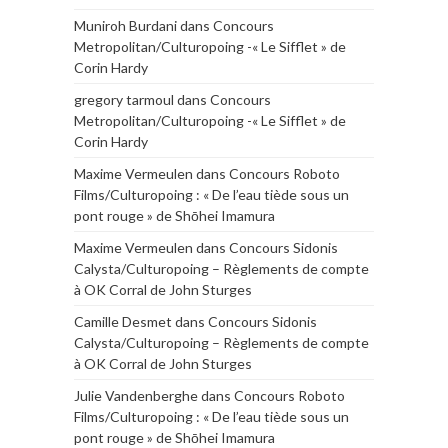
Muniroh Burdani
dans
Concours
Metropolitan/Culturopoing -« Le Sifflet » de
Corin Hardy
gregory tarmoul
dans
Concours
Metropolitan/Culturopoing -« Le Sifflet » de
Corin Hardy
Maxime Vermeulen
dans
Concours Roboto
Films/Culturopoing : « De l’eau tiède sous un
pont rouge » de Shōhei Imamura
Maxime Vermeulen
dans
Concours Sidonis
Calysta/Culturopoing – Règlements de compte
à OK Corral de John Sturges
Camille Desmet
dans
Concours Sidonis
Calysta/Culturopoing – Règlements de compte
à OK Corral de John Sturges
Julie Vandenberghe
dans
Concours Roboto
Films/Culturopoing : « De l’eau tiède sous un
pont rouge » de Shōhei Imamura