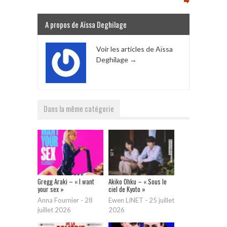
A propos de Aïssa Deghilage
Voir les articles de Aïssa
Deghilage
→
Dans la même catégorie
Gregg Araki – « I want
Akiko Ohku – « Sous le
your sex »
ciel de Kyoto »
Anna Fournier
-
28
Ewen LINET
-
25 juillet
juillet 2026
2026