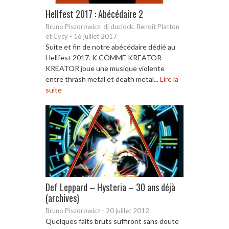
Hellfest 2017 : Abécédaire 2
Bruno Piszorowicz, dj duclock, Benoit Platton
et Cycy
-
16 juillet 2017
Suite et fin de notre abécédaire dédié au
Hellfest 2017. K COMME KREATOR
KREATOR joue une musique violente
entre thrash metal et death metal...
Lire la
suite
Def Leppard – Hysteria – 30 ans déjà
(archives)
Bruno Piszorowicz
-
20 juillet 2012
Quelques faits bruts suffiront sans doute