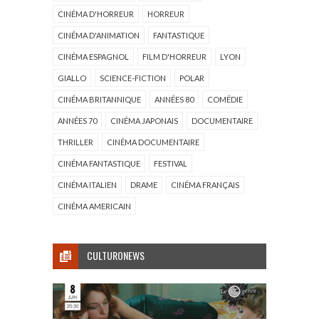
CINÉMA D'HORREUR
HORREUR
CINÉMA D'ANIMATION
FANTASTIQUE
CINÉMA ESPAGNOL
FILM D'HORREUR
LYON
GIALLO
SCIENCE-FICTION
POLAR
CINÉMA BRITANNIQUE
ANNÉES 80
COMÉDIE
ANNÉES 70
CINÉMA JAPONAIS
DOCUMENTAIRE
THRILLER
CINÉMA DOCUMENTAIRE
CINÉMA FANTASTIQUE
FESTIVAL
CINÉMA ITALIEN
DRAME
CINÉMA FRANÇAIS
CINÉMA AMERICAIN
CULTURONEWS