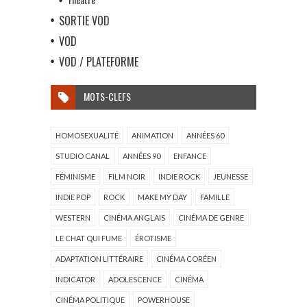
SORTIE VOD
VOD
VOD / PLATEFORME
MOTS-CLEFS
HOMOSEXUALITÉ
ANIMATION
ANNÉES 60
STUDIO CANAL
ANNÉES 90
ENFANCE
FÉMINISME
FILM NOIR
INDIE ROCK
JEUNESSE
INDIE POP
ROCK
MAKE MY DAY
FAMILLE
WESTERN
CINÉMA ANGLAIS
CINÉMA DE GENRE
LE CHAT QUI FUME
ÉROTISME
ADAPTATION LITTÉRAIRE
CINÉMA CORÉEN
INDICATOR
ADOLESCENCE
CINÉMA
CINÉMA POLITIQUE
POWERHOUSE