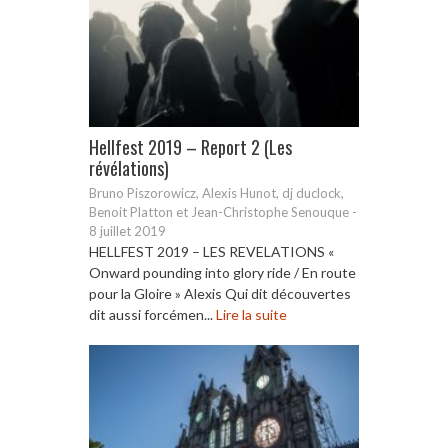
Hellfest 2019 – Report 2 (Les
révélations)
Bruno Piszorowicz, Alexis Hunot, dj duclock,
Benoit Platton et Jean-Christophe Senouque
-
8 juillet 2019
HELLFEST 2019 – LES REVELATIONS «
Onward pounding into glory ride / En route
pour la Gloire » Alexis Qui dit découvertes
dit aussi forcémen...
Lire la suite