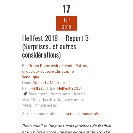
17
Juil
2018
Hellfest 2018 – Report 3
(Surprises.. et autres
considérations)
Par
Bruno Piszorowicz, Benoit Platton,
dj duclock et Jean-Christophe
Senouque
Dans
Concerts
,
Musique
Par :
Hellfest
Titre :
Hellfest 2018
Black metal
,
death metal
,
festival
,
Hair Metal
,
hard-rock
,
heavy metal
,
Metal
,
thrash metal
Aucun commentaire
-
Laisser un commentaire
Plein soleil le long des trois journées de festival
et un bilan encore une fois éloquent de 165.000