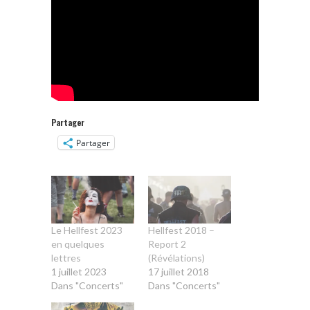
Partager
Partager
Le Hellfest 2023
Hellfest 2018 –
en quelques
Report 2
lettres
(Révélations)
1 juillet 2023
17 juillet 2018
Dans "Concerts"
Dans "Concerts"