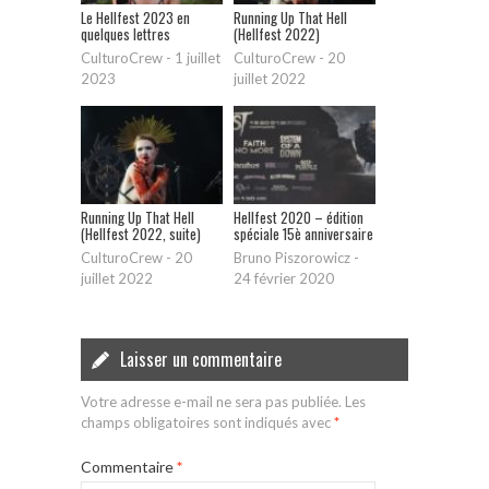
Le Hellfest 2023 en
Running Up That Hell
quelques lettres
(Hellfest 2022)
CulturoCrew
-
1 juillet
CulturoCrew
-
20
2023
juillet 2022
Running Up That Hell
Hellfest 2020 – édition
(Hellfest 2022, suite)
spéciale 15è anniversaire
CulturoCrew
-
20
Bruno Piszorowicz
-
juillet 2022
24 février 2020
Laisser un commentaire
Votre adresse e-mail ne sera pas publiée.
Les
champs obligatoires sont indiqués avec
*
Commentaire
*