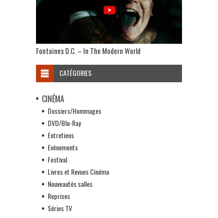
Fontaines D.C. – In The Modern World
CATÉGORIES
CINÉMA
Dossiers/Hommages
DVD/Blu-Ray
Entretiens
Evénements
Festival
Livres et Revues Cinéma
Nouveautés salles
Reprises
Séries TV