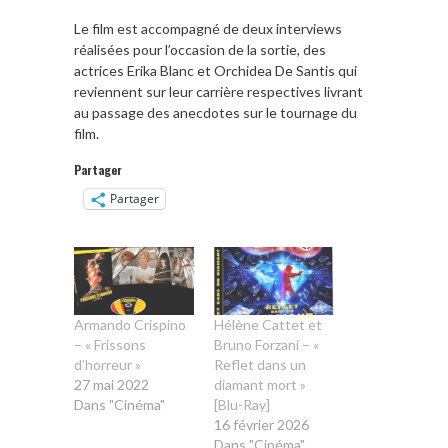
Le film est accompagné de deux interviews
réalisées pour l’occasion de la sortie, des
actrices Erika Blanc et Orchidea De Santis qui
reviennent sur leur carrière respectives livrant
au passage des anecdotes sur le tournage du
film.
Partager
Partager
Armando Crispino
Hélène Cattet et
– « Frissons
Bruno Forzani – «
d’horreur »
Reflet dans un
27 mai 2022
diamant mort »
Dans "Cinéma"
[Blu-Ray]
16 février 2026
Dans "Cinéma"