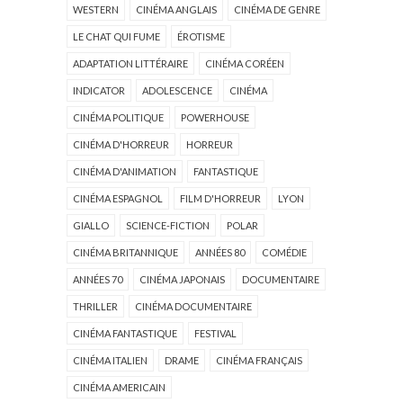
WESTERN
CINÉMA ANGLAIS
CINÉMA DE GENRE
LE CHAT QUI FUME
ÉROTISME
ADAPTATION LITTÉRAIRE
CINÉMA CORÉEN
INDICATOR
ADOLESCENCE
CINÉMA
CINÉMA POLITIQUE
POWERHOUSE
CINÉMA D'HORREUR
HORREUR
CINÉMA D'ANIMATION
FANTASTIQUE
CINÉMA ESPAGNOL
FILM D'HORREUR
LYON
GIALLO
SCIENCE-FICTION
POLAR
CINÉMA BRITANNIQUE
ANNÉES 80
COMÉDIE
ANNÉES 70
CINÉMA JAPONAIS
DOCUMENTAIRE
THRILLER
CINÉMA DOCUMENTAIRE
CINÉMA FANTASTIQUE
FESTIVAL
CINÉMA ITALIEN
DRAME
CINÉMA FRANÇAIS
CINÉMA AMERICAIN