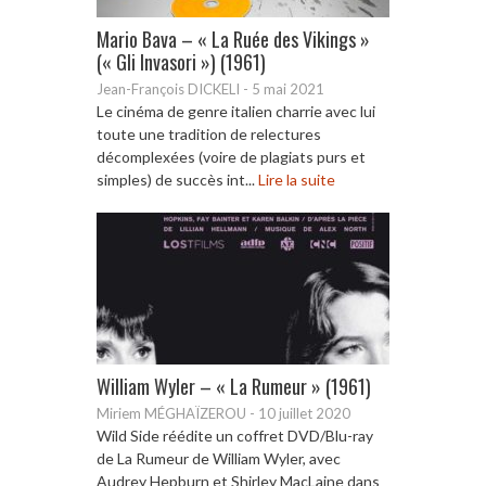
Mario Bava – « La Ruée des Vikings »
(« Gli Invasori ») (1961)
Jean-François DICKELI
-
5 mai 2021
Le cinéma de genre italien charrie avec lui
toute une tradition de relectures
décomplexées (voire de plagiats purs et
simples) de succès int...
Lire la suite
William Wyler – « La Rumeur » (1961)
Miriem MÉGHAÏZEROU
-
10 juillet 2020
Wild Side réédite un coffret DVD/Blu-ray
de La Rumeur de William Wyler, avec
Audrey Hepburn et Shirley MacLaine dans