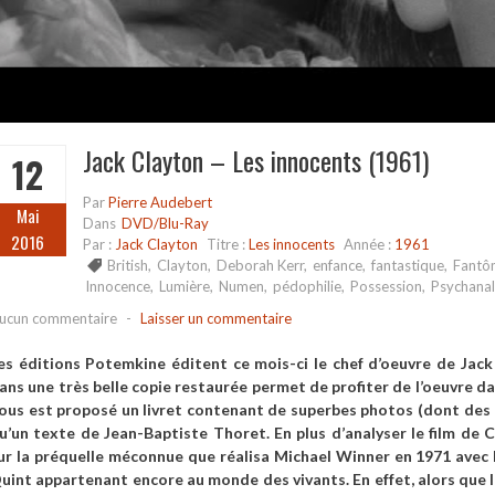
Jack Clayton – Les innocents (1961)
12
Par
Pierre Audebert
Mai
Dans
DVD/Blu-Ray
2016
Par :
Jack Clayton
Titre :
Les innocents
Année :
1961
British
,
Clayton
,
Deborah Kerr
,
enfance
,
fantastique
,
Fantô
Innocence
,
Lumière
,
Numen
,
pédophilie
,
Possession
,
Psychana
ucun commentaire
-
Laisser un commentaire
es éditions Potemkine éditent ce mois-ci le chef d’oeuvre de Ja
ans une très belle copie restaurée permet de profiter de l’oeuvre d
ous est proposé un livret contenant de superbes photos (dont des p
u’un texte de Jean-Baptiste Thoret. En plus d’analyser le film de 
ur la préquelle méconnue que réalisa Michael Winner en 1971 avec 
uint appartenant encore au monde des vivants. En effet, alors que 