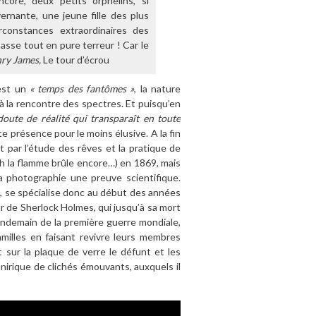
core, deux petits orphelins, si
ernante, une jeune fille des plus
rconstances extraordinaires des
sse tout en pure terreur ! Car le
nry James,
Le tour d’écrou
 est un
« temps des fantômes »
, la nature
 la rencontre des spectres. Et puisqu’en
doute de réalité qui transparaît en toute
e présence pour le moins élusive. A la fin
 par l’étude des rêves et la pratique de
 oh la flamme brûle encore…) en 1869, mais
a photographie une preuve scientifique.
, se spécialise donc au début des années
ur de Sherlock Holmes, qui jusqu’à sa mort
lendemain de la première guerre mondiale,
amilles en faisant revivre leurs membres
 sur la plaque de verre le défunt et les
nirique de clichés émouvants, auxquels il