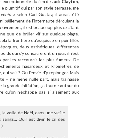
e exceptionnelle du film de
Jack Clayton
,
e plumitif qui par son style terrasse, me
 venin »
selon Carl Gustav, il aurait été
ni bâillement de l’internaute déroulant la
œuvrement, il est beaucoup plus excitant
ne que de brûler vif sur quelque plage.
delà la frontière qu’esquisse en pointillés
 époques, deux esthétiques, différentes
ids qui s’y consacreront un jour, il n’est
 par les raccourcis les plus fumeux. De
pprochements hasardeux et kilomètres de
qui sait ? Ou l’envie d’y replonger. Mais
te – ne mène nulle part, mais traînasse
la grande initiation, ça tourne autour du
ndre qu’on n’échappe pas si aisément aux
 la veille de Noël, dans une vieille
s sangs… Qu’il est divin le cri des
…)