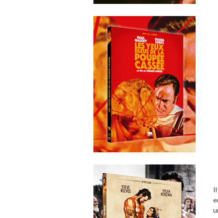
I
e
u