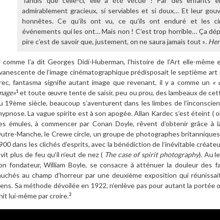
Tandis que celle-ci, elle a été vécue ! Par des enfants en
admirablement gracieux, si serviables et si doux… Et leur gouv
honnêtes. Ce qu’ils ont vu, ce qu’ils ont enduré et les ci
événements qui les ont… Mais non ! C’est trop horrible… Ça dépa
pire c’est de savoir que, justement, on ne saura jamais tout »
. He
i comme l’a dit Georges Didi-Huberman, l’histoire de l’Art elle-même
vanescente de l’image cinématographique prédisposait le septième art à
rec, fantasma signifie autant image que revenant, il y a comme un
« 
mage»
et toute œuvre tente de saisir, peu ou prou, des lambeaux de cett
1
u 19ème siècle, beaucoup s’aventurent dans les limbes de l’inconscient
’hypnose. La vague spirite est à son apogée. Allan Kardec s’est éteint (
es émules, à commencer par Conan Doyle, rêvent d’obtenir grâce à l
utre-Manche, le Crewe circle, un groupe de photographes britanniques
900 dans les clichés d’esprits, avec la bénédiction de l’inévitable créate
 vit plus de feu qu’il n’eut de nez (
The case of spirit photography
). Au 
on fondateur, William Boyle, se consacre à atténuer la douleur des f
auchés au champ d’horreur par une deuxième exposition qui réunissait
iens. Sa méthode dévoilée en 1922, n’enlève pas pour autant la portée o
init lui-même par croire.
2