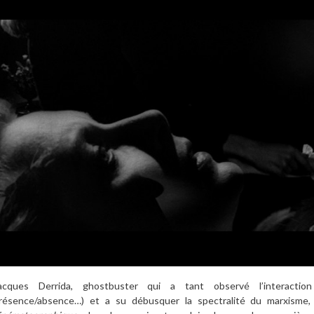
acques Derrida, ghostbuster qui a tant observé l’interaction 
résence/absence…) et a su débusquer la spectralité du marxisme