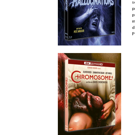
s
p
p
m
d
P