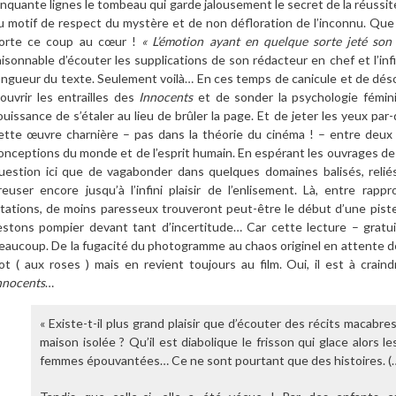
inquante lignes le tombeau qui garde jalousement le secret de la réussit
u motif de respect du mystère et de non défloration de l’inconnu. Que l
orte ce coup au cœur !
« L’émotion ayant en quelque sorte jeté son
aisonnable d’écouter les supplications de son rédacteur en chef et l’infi
ongueur du texte. Seulement voilà… En ces temps de canicule et de dés
’ouvrir les entrailles des
Innocents
et de sonder la psychologie fémini
ouissance de s’étaler au lieu de brûler la page. Et de jeter les yeux par-
ette œuvre charnière – pas dans la théorie du cinéma ! – entre deux
onceptions du monde et de l’esprit humain. En espérant les ouvrages de po
uestion ici que de vagabonder dans quelques domaines balisés, reliés
reuser encore jusqu’à l’infini plaisir de l’enlisement. Là, entre ra
itations, de moins paresseux trouveront peut-être le début d’une piste, 
estons pompier devant tant d’incertitude… Car cette lecture – gratui
eaucoup. De la fugacité du photogramme au chaos originel en attente de 
ot ( aux roses ) mais en revient toujours au film. Oui, il est à crai
nnocents
…
« Existe-t-il plus grand plaisir que d’écouter des récits macabres,
maison isolée ? Qu’il est diabolique le frisson qui glace alors le
femmes épouvantées… Ce ne sont pourtant que des histoires. (