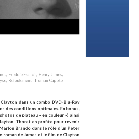
mes
,
Freddie Francis
,
Henry James
,
lyse
,
Refoulement
,
Truman Capote
ck Clayton dans un combo DVD-Blu-Ray
ans des conditions optimales. En bonus,
hotos de plateau « en couleur ») ainsi
Clayton, Thoret en profite pour revenir
Marlon Brando dans le rôle d’un Peter
le roman de James et le film de Clayton