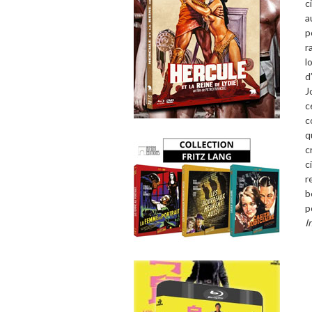
c
a
p
r
l
d
J
c
c
q
c
c
r
b
p
I