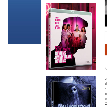
A
L
d
n
q
s
Q