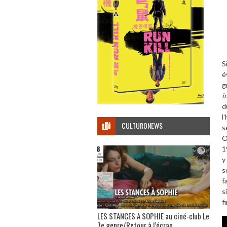
S
é
g
i
d
l
CULTURONEWS
s
O
1
y
s
f
s
f
LES STANCES A SOPHIE au ciné-club Le
7e genre/Retour à l’écran