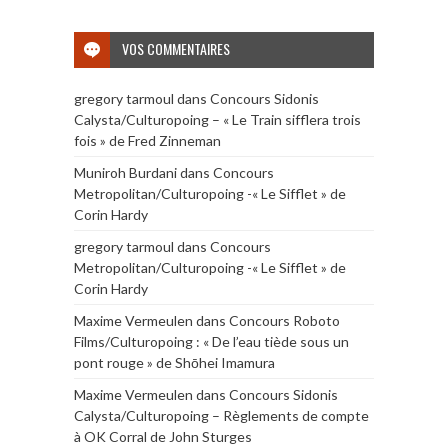
VOS COMMENTAIRES
gregory tarmoul
dans
Concours Sidonis
Calysta/Culturopoing – « Le Train sifflera trois
fois » de Fred Zinneman
Muniroh Burdani
dans
Concours
Metropolitan/Culturopoing -« Le Sifflet » de
Corin Hardy
gregory tarmoul
dans
Concours
Metropolitan/Culturopoing -« Le Sifflet » de
Corin Hardy
Maxime Vermeulen
dans
Concours Roboto
Films/Culturopoing : « De l’eau tiède sous un
pont rouge » de Shōhei Imamura
Maxime Vermeulen
dans
Concours Sidonis
Calysta/Culturopoing – Règlements de compte
à OK Corral de John Sturges