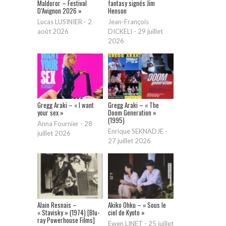
Maldoror – Festival
fantasy signés Jim
D’Avignon 2026 »
Henson
Lucas LUSINIER
-
2
Jean-François
août 2026
DICKELI
-
29 juillet
2026
Gregg Araki – « I want
Gregg Araki – « The
your sex »
Doom Generation »
(1995)
Anna Fournier
-
28
Enrique SEKNADJE
-
juillet 2026
27 juillet 2026
Alain Resnais –
Akiko Ohku – « Sous le
« Stavisky » (1974) [Blu-
ciel de Kyoto »
ray Powerhouse Films]
Ewen LINET
-
25 juillet