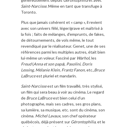
généreusement depuis
Gérontophilia
et avec
Saint-Narcisse.
Même en tant que transfuge à
Toronto.
Plus que jamais cohérent et « camp », il revient
avec son univers fêlé, léger/grave et maîtrisé à
la fois ; faits de mélanges, d’emprunts, de fakes,
de détournements, de vols même, le tout
revendiqué par le réalisateur. Genet, une de ses
références parmi les multiples autres, était bien
lui-même un voleur. Fasciné par
Warhol
, les
Freud
(
Anna et son papa
),
Pasolini
,
Doris
Lessing, Mélanie Klein, Frantz Fanon,
etc.,
Bruce
LaBruce
est pluriel et mandarin.
Saint-Narcisse
est un film travaillé, très stylisé,
un film qui sera beau à voir au cinéma. Le regard
de
Bruce LaBruce
est bien celui d’un
photographe, mais ses cadres, ses gros plans,
sa lumière, sa musique, etc. sont du cinéma, son
cinéma.
Michel Lavaux,
son chef opérateur
québécois, déjà présent sur
Gérontophilia
, et le