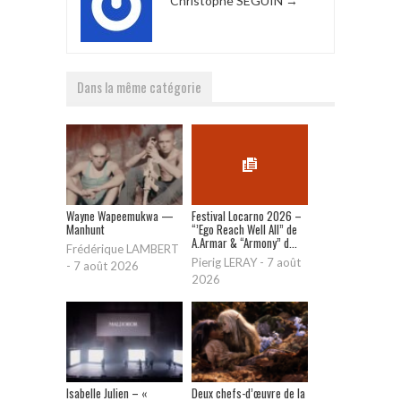
Christophe SEGUIN
→
Dans la même catégorie
Wayne Wapeemukwa —
Festival Locarno 2026 –
Manhunt
“’Ego Reach Well All” de
A.Armar & “Armony” d...
Frédérique LAMBERT
Pierig LERAY
-
7 août
-
7 août 2026
2026
Isabelle Julien – «
Deux chefs-d’œuvre de la