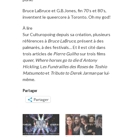
Bruce LaBruce et G.B.Jones, fin 70’s et 80’s,
inventent le queercore à Toronto. Oh my god!
À lire
Sur Culturopoing depuis sa création, plusieurs
références à
Bruce LaBruce
, présent à des
palmarès, à des festivals… Et il est cité dans
trois articles de
Pierre Guilho
sur trois films
queer, Where horses go to die
d’
Antony
Hickling
, L
es Funérailles des Roses
de
Toshio
Matsumoto
et
Tribute to Derek Jarman
par lui-
même.
Partager
Partager