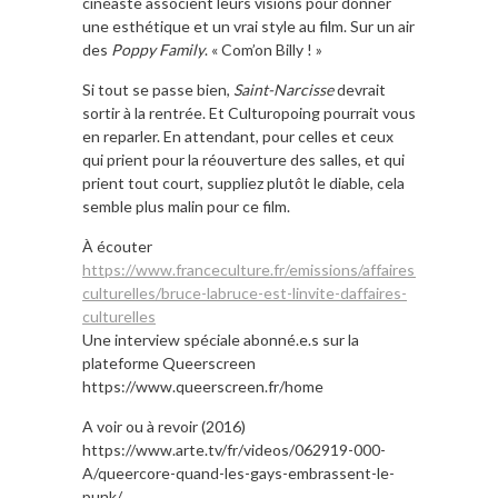
cinéaste associent leurs visions pour donner
une esthétique et un vrai style au film. Sur un air
des
Poppy Family
. « Com’on Billy ! »
Si tout se passe bien,
Saint-Narcisse
devrait
sortir à la rentrée. Et Culturopoing pourrait vous
en reparler. En attendant, pour celles et ceux
qui prient pour la réouverture des salles, et qui
prient tout court, suppliez plutôt le diable, cela
semble plus malin pour ce film.
À écouter
https://www.franceculture.fr/emissions/affaires-
culturelles/bruce-labruce-est-linvite-daffaires-
culturelles
Une interview spéciale abonné.e.s sur la
plateforme Queerscreen
https://www.queerscreen.fr/home
A voir ou à revoir (2016)
https://www.arte.tv/fr/videos/062919-000-
A/queercore-quand-les-gays-embrassent-le-
punk/