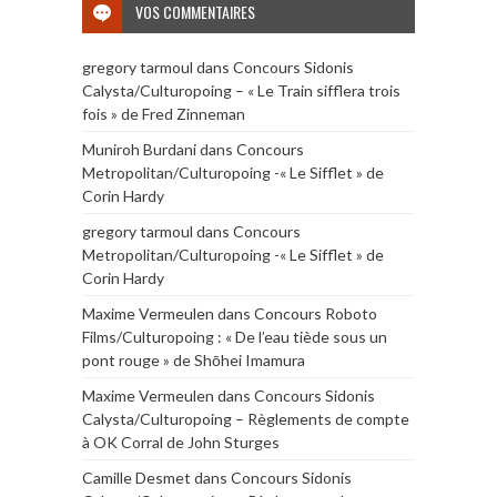
VOS COMMENTAIRES
gregory tarmoul
dans
Concours Sidonis
Calysta/Culturopoing – « Le Train sifflera trois
fois » de Fred Zinneman
Muniroh Burdani
dans
Concours
Metropolitan/Culturopoing -« Le Sifflet » de
Corin Hardy
gregory tarmoul
dans
Concours
Metropolitan/Culturopoing -« Le Sifflet » de
Corin Hardy
Maxime Vermeulen
dans
Concours Roboto
Films/Culturopoing : « De l’eau tiède sous un
pont rouge » de Shōhei Imamura
Maxime Vermeulen
dans
Concours Sidonis
Calysta/Culturopoing – Règlements de compte
à OK Corral de John Sturges
Camille Desmet
dans
Concours Sidonis