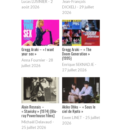
Lucas LUSINIER
-
2
Jean-François
août 2026
DICKELI
-
29 juillet
2026
Gregg Araki – « I want
Gregg Araki – « The
your sex »
Doom Generation »
(1995)
Anna Fournier
-
28
Enrique SEKNADJE
-
juillet 2026
27 juillet 2026
Alain Resnais –
Akiko Ohku – « Sous le
« Stavisky » (1974) [Blu-
ciel de Kyoto »
ray Powerhouse Films]
Ewen LINET
-
25 juillet
Michaël Delavaud
-
2026
25 juillet 2026