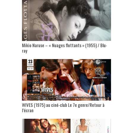
Mikio Naruse – « Nuages flottants » (1955) / Blu-
ray
WIVES (1975) au ciné-club Le 7e genre/Retour à
l’écran