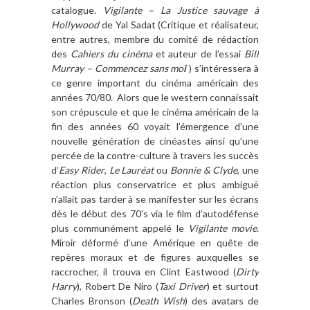
catalogue.
Vigilante – La Justice sauvage à
Hollywood
de Yal Sadat (Critique et réalisateur,
entre autres, membre du comité de rédaction
des
Cahiers du cinéma
et auteur de l’essai
Bill
Murray – Commencez sans mo
i
) s’intéressera à
ce genre important du cinéma américain des
années 70/80. Alors que le western connaissait
son crépuscule et que le cinéma américain de la
fin des années 60 voyait l’émergence d’une
nouvelle génération de cinéastes ainsi qu’une
percée de la contre-culture à travers les succès
d’
Easy Rider
,
Le Lauréat
ou
Bonnie & Clyde
, une
réaction plus conservatrice et plus ambiguë
n’allait pas tarder à se manifester sur les écrans
dès le début des 70’s via le film d’autodéfense
plus communément appelé le
Vigilante movie
.
Miroir déformé d’une Amérique en quête de
repères moraux et de figures auxquelles se
raccrocher, il trouva en Clint Eastwood (
Dirty
Harry
), Robert De Niro (
Taxi Driver
) et surtout
Charles Bronson (
Death Wish
) des avatars de