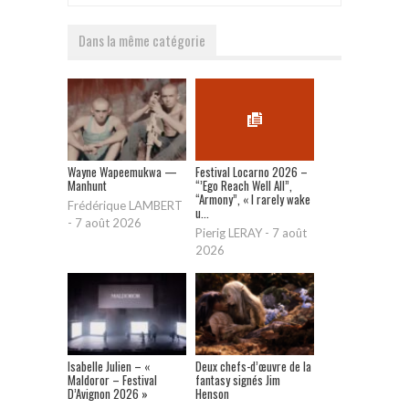
Dans la même catégorie
Wayne Wapeemukwa —
Festival Locarno 2026 –
Manhunt
“’Ego Reach Well All”,
“Armony”, « I rarely wake
Frédérique LAMBERT
u...
-
7 août 2026
Pierig LERAY
-
7 août
2026
Isabelle Julien – «
Deux chefs-d’œuvre de la
Maldoror – Festival
fantasy signés Jim
D’Avignon 2026 »
Henson