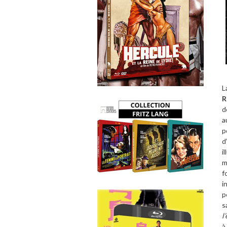
L
R
d
a
p
d
i
m
f
i
p
s
l
à