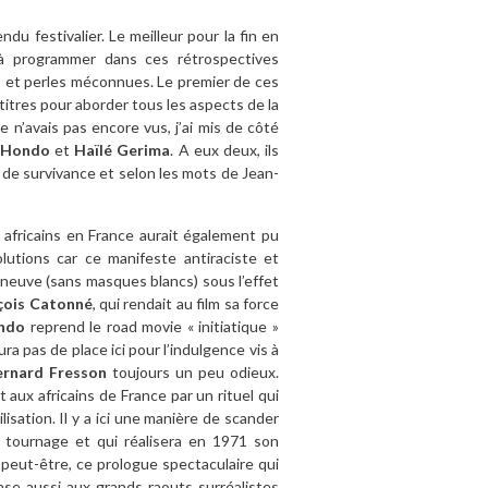
u festivalier. Le meilleur pour la fin en
 à programmer dans ces rétrospectives
s et perles méconnues. Le premier de ces
titres pour aborder tous les aspects de la
je n’avais pas encore vus, j’ai mis de côté
 Hondo
et
Haïlé Gerima
. A eux deux, ils
e de survivance et selon les mots de Jean-
s africains en France aurait également pu
utions car ce manifeste antiraciste et
 neuve (sans masques blancs) sous l’effet
çois Catonné
, qui rendait au film sa force
ndo
reprend le road movie « initiatique »
aura pas de place ici pour l’indulgence vis à
ernard Fresson
toujours un peu odieux.
 aux africains de France par un rituel qui
ilisation. Il y a ici une manière de scander
 tournage et qui réalisera en 1971 son
h peut-être, ce prologue spectaculaire qui
ense aussi aux grands raouts surréalistes