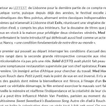
etour au
LEFFEST
de Lisbonne pour la dernière partie de ce compte-rend
uelque sorte, puisque depuis déjà des années, le festival excelle
hématiques des films pointus, alternant entre classiques indispensable
hèmes qui m’amenait à Lisbonne était
Exils
, réunissant une vingtaine de 
otion d’exil, y compris les plus intérieurs. Sur la douzaine de titres que 
eux en stock à la maison pour privilégier deux cinéastes vénérés,
Med
onfirmaient le texte introductif qui définissait aussi l’exil comme un act
uc Nancy,
« une condition fondamentale de notre être-au-monde »
.
e premier qui pouvait au départ interroger les conditions d’accueil de
tre rangé dans la seconde grande rétrospective consacrée aux révol
nticolonialiste n’a pas pris une ride.
Soleil ô
(1970) avait plutôt fait peau
’une somptueuse restauration supervisée par son chef opérateur,
Fran
remière. Un immigré arrive d’Afrique pour chercher du travail.
Med Ho
açon Rouch dans
Petit à petit
, mais le point de vue en est inversé. Il n’y 
is des gaulois dont même la bienveillance est féroce, à l’image d’un
B
vant ce véritable démarrage, le film entend exorciser le mauvais sort fait
éveille la mémoire et réaffirme l’indépendance et la créativité de leur civ
ui a peut-être influencé Melvin Van Peebles, parisien au moment du
ultissimme
Sweet Sweetback’s Baadasssss Song
. Autre clin d’œil à Rouc
et en boîte la colonisation dans un style tout à fait agit prop’. On p