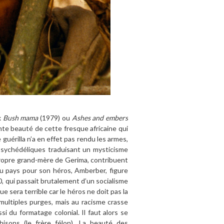
x
Bush mama
(1979) ou
Ashes and embers
te beauté de cette fresque africaine qui
guérilla n’a en effet pas rendu les armes,
 psychédéliques traduisant un mysticisme
 propre grand-mère de Gerima, contribuent
 au pays pour son héros, Amberber, figure
0, qui passait brutalement d’un socialisme
e sera terrible car le héros ne doit pas la
 multiples purges, mais au racisme crasse
i du formatage colonial. Il faut alors se
ahisons (le frère félon). La beauté des