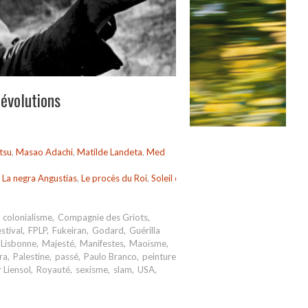
évolutions
tsu
,
Masao Adachi
,
Matilde Landeta
,
Med
,
La negra Angustias
,
Le procès du Roi
,
Soleil ô
,
,
colonialisme
,
Compagnie des Griots
,
estival
,
FPLP
,
Fukeiran
,
Godard
,
Guérilla
Lisbonne
,
Majesté
,
Manifestes
,
Maoïsme
,
ra
,
Palestine
,
passé
,
Paulo Branco
,
peinture
,
 Liensol
,
Royauté
,
sexisme
,
slam
,
USA
,