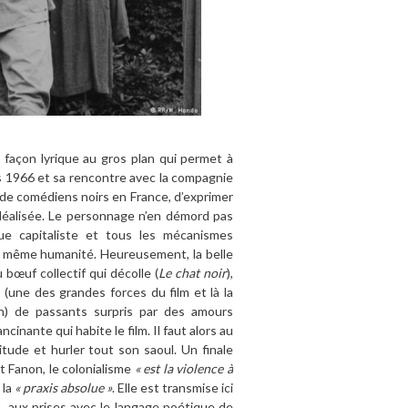
 façon lyrique au gros plan qui permet à
s 1966 et sa rencontre avec la compagnie
 de comédiens noirs en France, d’exprimer
idéalisée. Le personnage n’en démord pas
e capitaliste et tous les mécanismes
ne même humanité. Heureusement, la belle
u bœuf collectif qui décolle (
Le chat noir
),
 (une des grandes forces du film et là la
n) de passants surpris par des amours
cinante qui habite le film. Il faut alors au
itude et hurler tout son saoul. Un finale
t Fanon, le colonialisme
« est la violence à
, la
« praxis absolue »
. Elle est transmise ici
it, aux prises avec le langage poétique de