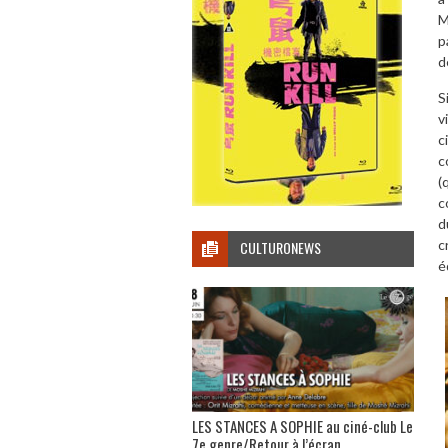
M
p
d
S
v
c
c
(
c
d
c
CULTURONEWS
é
LES STANCES A SOPHIE au ciné-club Le
7e genre/Retour à l’écran