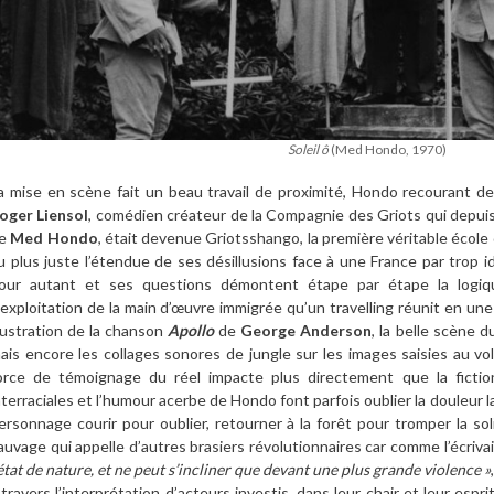
Soleil ô
(Med Hondo, 1970)
a mise en scène fait un beau travail de proximité, Hondo recourant de
oger Liensol
, comédien créateur de la Compagnie des Griots qui depui
e
Med Hondo
, était devenue Griotsshango, la première véritable école
u plus juste l’étendue de ses désillusions face à une France par trop 
our autant et ses questions démontent étape par étape la logiqu
’exploitation de la main d’œuvre immigrée qu’un travelling réunit en u
llustration de la chanson
Apollo
de
George Anderson
, la belle scène d
ais encore les collages sonores de jungle sur les images saisies au vol
orce de témoignage du réel impacte plus directement que la fictio
nterraciales et l’humour acerbe de Hondo font parfois oublier la douleur lan
ersonnage courir pour oublier, retourner à la forêt pour tromper la sol
auvage qui appelle d’autres brasiers révolutionnaires car comme l’écrivai
’état de nature, et ne peut s’incliner que devant une plus grande violence »
 travers l’interprétation d’acteurs investis, dans leur chair et leur espr