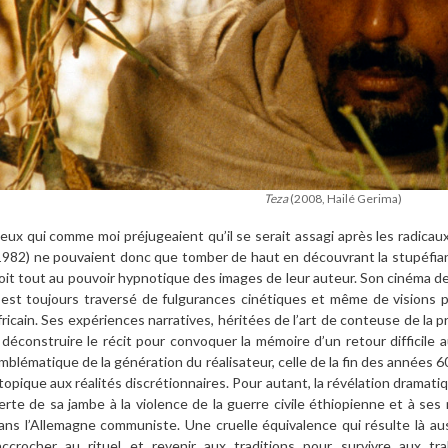
Teza
(2008, Hailé Gerima)
eux qui comme moi préjugeaient qu’il se serait assagi après les radicau
1982) ne pouvaient donc que tomber de haut en découvrant la stupéfian
oit tout au pouvoir hypnotique des images de leur auteur. Son cinéma de 
l est toujours traversé de fulgurances cinétiques et même de visions
fricain. Ses expériences narratives, héritées de l’art de conteuse de la
 déconstruire le récit pour convoquer la mémoire d’un retour difficile
mblématique de la génération du réalisateur, celle de la fin des années 6
topique aux réalités discrétionnaires. Pour autant, la révélation dramatiqu
erte de sa jambe à la violence de la guerre civile éthiopienne et à ses
ans l’Allemagne communiste. Une cruelle équivalence qui résulte là auss
accrocher au rituel et revenir aux traditions pour survivre aux tr