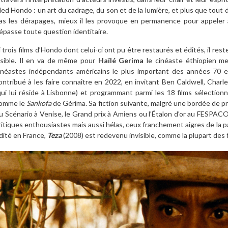
ed Hondo : un art du cadrage, du son et de la lumière, et plus que tout de 
as les dérapages, mieux il les provoque en permanence pour appeler
épasse toute question identitaire.
i trois films d’Hondo dont celui-ci ont pu être restaurés et édités, il re
isible. Il en va de même pour
Haïlé Gerima
le cinéaste éthiopien m
inéastes indépendants américains le plus important des années 70 
ontribué à les faire connaître en 2022, en invitant Ben Caldwell, Charl
qui lui réside à Lisbonne) et programmant parmi les 18 films sélection
omme le
Sankofa
de Gérima. Sa fiction suivante, malgré une bordée de prix 
u Scénario à Venise, le Grand prix à Amiens ou l’Étalon d’or au FESPAC
ritiques enthousiastes mais aussi hélas, ceux franchement aigres de la pa
dité en France,
Teza
(2008) est redevenu invisible, comme la plupart des 