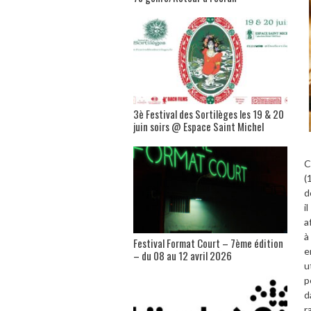
3è Festival des Sortilèges les 19 & 20
juin soirs @ Espace Saint Michel
C
(
d
i
a
à
Festival Format Court – 7ème édition
e
– du 08 au 12 avril 2026
u
p
d
r