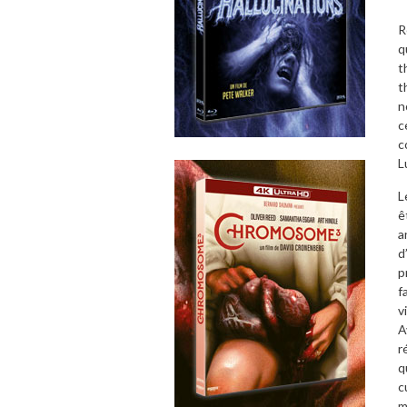
R
q
t
t
n
c
c
L
L
ê
a
d
p
f
v
A
r
q
c
m