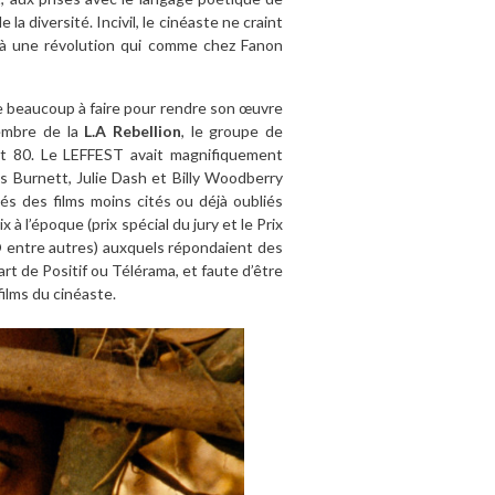
la diversité. Incivil, le cinéaste ne craint
 à une révolution qui comme chez Fanon
ste beaucoup à faire pour rendre son œuvre
embre de la
L.A Rebellion
, le groupe de
et 80. Le LEFFEST avait magnifiquement
es Burnett, Julie Dash et Billy Woodberry
nés des films moins cités ou déjà oubliés
à l’époque (prix spécial du jury et le Prix
O entre autres) auxquels répondaient des
rt de Positif ou Télérama, et faute d’être
films du cinéaste.