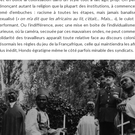
énonçant autant la religion que la plupart des institutions, à commencer
emé d’embuches : racisme à toutes les étapes, mais jamais banalis
exualisé (
« on m’a dit que les africains au lit, c’était… Mais… »
), le cul
erformant. Ou l’indifférence, avec une mise en boite de l’individualis
urieuse, où la caméra, secouée par ces mauvaises ondes, ne peut comme le
olidarité des travailleurs apparaît toute relative face au discours colon
ésormais les règles du jeu de la Françafrique, celle qui maintiendra les afri
lus inédit, Hondo égratigne même le côté parfois minable des syndicats.