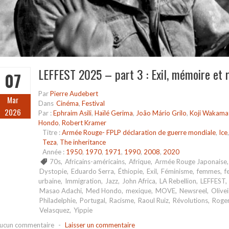
LEFFEST 2025 – part 3 : Exil, mémoire et r
07
Par
Pierre Audebert
Mar
Dans
Cinéma
,
Festival
2026
Par :
Ephraim Asili
,
Haïlé Gerima
,
João Mário Grilo
,
Koji Wakama
Hondo
,
Robert Kramer
Titre :
Armée Rouge- FPLP déclaration de guerre mondiale
,
Ice
Teza
,
The inheritance
Année :
1950
,
1970
,
1971
,
1990
,
2008
,
2020
70s
,
Africains-américains
,
Afrique
,
Armée Rouge Japonaise
Dystopie
,
Eduardo Serra
,
Éthiopie
,
Exil
,
Féminisme
,
femmes
,
f
urbaine
,
Immigration
,
Jazz
,
John Africa
,
LA Rebellion
,
LEFFEST
,
Masao Adachi
,
Med Hondo
,
mexique
,
MOVE
,
Newsreel
,
Olivei
Philadelphie
,
Portugal
,
Racisme
,
Raoul Ruiz
,
Révolutions
,
Roger
Velasquez
,
Yippie
ucun commentaire
-
Laisser un commentaire