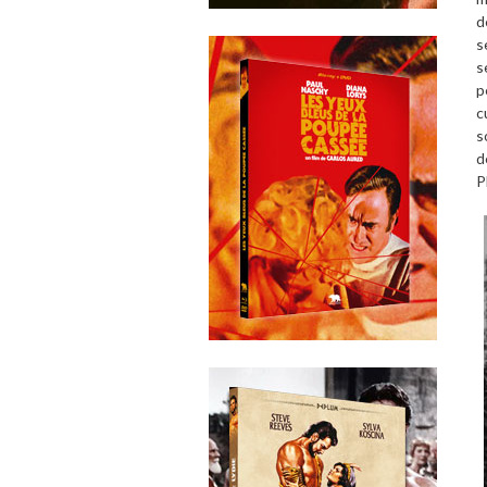
d
s
s
p
c
s
d
P