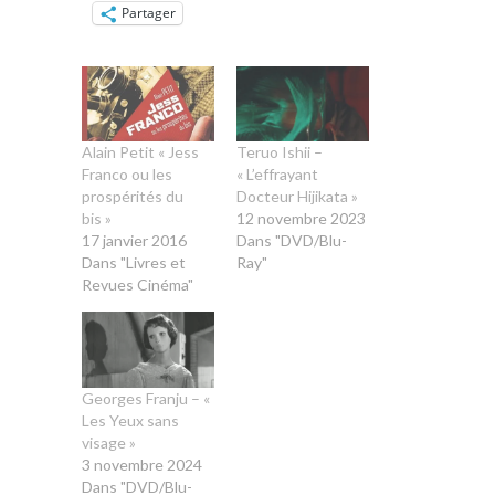
Partager
Alain Petit « Jess
Teruo Ishii –
Franco ou les
« L’effrayant
prospérités du
Docteur Hijikata »
bis »
12 novembre 2023
17 janvier 2016
Dans "DVD/Blu-
Dans "Livres et
Ray"
Revues Cinéma"
Georges Franju – «
Les Yeux sans
visage »
3 novembre 2024
Dans "DVD/Blu-