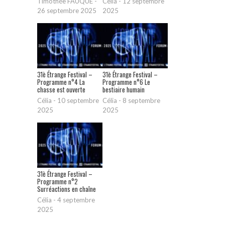
Timothée FAUQUE
-
Célia
-
12 septembre
26 septembre 2025
2025
31è Étrange Festival –
31è Étrange Festival –
Programme n°4 La
Programme n°6 Le
chasse est ouverte
bestiaire humain
Célia
-
10 septembre
Célia
-
8 septembre
2025
2025
31è Étrange Festival –
Programme n°2
Surréactions en chaîne
Célia
-
4 septembre
2025