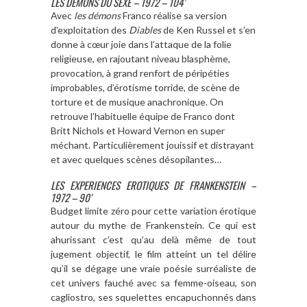
LES DEMONS DU SEXE – 1972 – 104’
Avec
les démons
Franco réalise sa version
d’exploitation des
Diables
de Ken Russel et s’en
donne à cœur joie dans l’attaque de la folie
religieuse, en rajoutant niveau blasphème,
provocation, à grand renfort de péripéties
improbables, d’érotisme torride, de scène de
torture et de musique anachronique. On
retrouve l’habituelle équipe de Franco dont
Britt Nichols et Howard Vernon en super
méchant. Particulièrement jouissif et distrayant
et avec quelques scènes désopilantes…
LES EXPERIENCES EROTIQUES DE FRANKENSTEIN –
1972 – 90′
Budget limite zéro pour cette variation érotique
autour du mythe de Frankenstein. Ce qui est
ahurissant c’est qu’au delà même de tout
jugement objectif, le film atteint un tel délire
qu’il se dégage une vraie poésie surréaliste de
cet univers fauché avec sa femme-oiseau, son
cagliostro, ses squelettes encapuchonnés dans