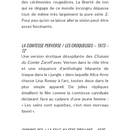
des cérémonies rougeâtres. La liberté de ton
qui se dégage de ce monde incongru dépasse
tout de même très largement la pure série Z.
Pour peu qu’on se laisse aller la vision peut-être
assez fascinante.
LA COMTESSE PERVERSE / LES CROQUEUSES – 1973 –
72′
Une version érotique désopilante des
Chasses
du Comte Zaroff
avec Vernon dans le rôle titre
et une séquence d’anthologie hilarante de
traque dans la « jungle » dans laquelle Alice Arno
chasse Lina Romay à l’arc, toutes deux dans le
plus simple appareil. De jolies répliques
émaillent le film comme la comtesse cannibale
déclarant face au cadavre d’une jeune femme :
« Les seins sont superbes, c’est mon morceau
favori ».
SHINING SEX / LA FILLE AU SEXE BRILLANT – 1975 –