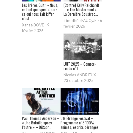
Les Frères Guit : « Nous,
[Contre] Kelly Reichardt
en tant que spectateurs,
– « The Mastermind » –
ce qui nous fait kiffer
La Dernière Soustrac...
c’est...
Timothée FAUQUE
-
6
Xanaé BOVE
-
9
février 2026
février 2026
LUFF 2025 – Compte-
rendu n°1
Nicolas ANDRIEUX
-
23 octobre 2025
Paul Thomas Anderson –
31è Étrange Festival –
« Une Bataille après
Programme n°3 100%
l’autre » – DiCapr...
animés, esprits dérangés