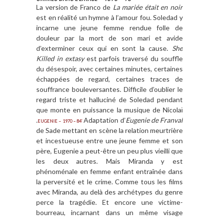
La version de Franco de
La mariée était en noir
est en réalité un hymne à l’amour fou. Soledad y
incarne une jeune femme rendue folle de
douleur par la mort de son mari et avide
d’exterminer ceux qui en sont la cause.
She
Killed in extasy
est parfois traversé du souffle
du désespoir, avec certaines minutes, certaines
échappées de regard, certaines traces de
souffrance bouleversantes. Difficile d’oublier le
regard triste et halluciné de Soledad pendant
que monte en puissance la musique de Nicolaï
.
Adaptation d’
Eugenie de Franval
EUGENIE – 1970 – 84’
de Sade mettant en scène la relation meurtrière
et incestueuse entre une jeune femme et son
père, Eugenie a peut-être un peu plus vieilli que
les deux autres. Mais Miranda y est
phénoménale en femme enfant entraînée dans
la perversité et le crime. Comme tous les films
avec Miranda, au delà des archétypes du genre
perce la tragédie. Et encore une victime-
bourreau, incarnant dans un même visage