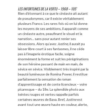
LES INFORTUNES DE LA VERTU – 1968 – 105’
Rien d’étonnant à ce que le cinéaste ait autant
de pseudonymes, car il existe véritablement
plusieurs Franco. Les rares fois où on lui donne
les moyens de ses ambitions, il apparaît comme
un cinéaste autre, peaufinant le visuel et la
narration… sans pour autant renier ses
obsessions. Alors qu’avec
Justine
, il aurait pu
laisser libre court à ses fantasmes, il ne cède
pas à l’imagerie érotique facile, soigne
énormément la forme et suit les pérégrinations
de son héroïne passant de main en main, de
sévice en sévice. Visiblement très inspiré par la
beauté lumineuse de Romina Power, il restitue
parfaitement la sensation de roman
d’apprentissage et de conte licencieux – voire
picaresque – du 18e. La splendide photo aux
teintes rouges et vertes rappelle parfois
certaines œuvres de Bava. Bref,
Justine
est
avant tout une œuvre haute en couleur, alerte,