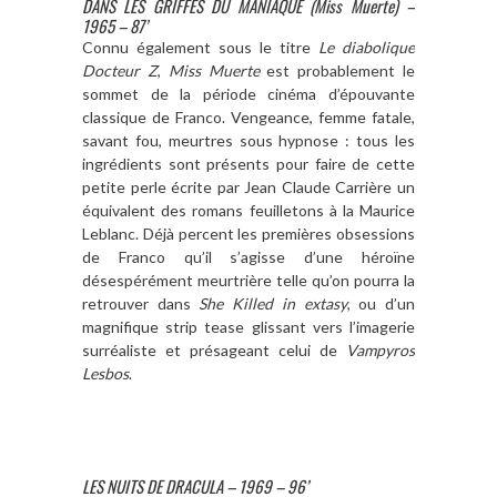
DANS LES GRIFFES DU MANIAQUE (Miss Muerte) –
1965 – 87’
Connu également sous le titre
Le diabolique
Docteur Z
,
Miss Muerte
est probablement le
sommet de la période cinéma d’épouvante
classique de Franco. Vengeance, femme fatale,
savant fou, meurtres sous hypnose : tous les
ingrédients sont présents pour faire de cette
petite perle écrite par Jean Claude Carrière un
équivalent des romans feuilletons à la Maurice
Leblanc. Déjà percent les premières obsessions
de Franco qu’il s’agisse d’une héroïne
désespérément meurtrière telle qu’on pourra la
retrouver dans
She Killed in extasy
, ou d’un
magnifique strip tease glissant vers l’imagerie
surréaliste et présageant celui de
Vampyros
Lesbos
.
LES NUITS DE DRACULA – 1969 – 96’