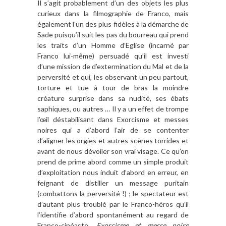
Il s’agit probablement d’un des objets les plus
curieux dans la filmographie de Franco, mais
également l’un des plus fidèles à la démarche de
Sade puisqu’il suit les pas du bourreau qui prend
les traits d’un Homme d’Eglise (incarné par
Franco lui-même) persuadé qu’il est investi
d’une mission de d’extermination du Mal et de la
perversité et qui, les observant un peu partout,
torture et tue à tour de bras la moindre
créature surprise dans sa nudité, ses ébats
saphiques, ou autres … Il y a un effet de trompe
l’œil déstabilisant dans Exorcisme et messes
noires qui a d’abord l’air de se contenter
d’aligner les orgies et autres scènes torrides et
avant de nous dévoiler son vrai visage. Ce qu’on
prend de prime abord comme un simple produit
d’exploitation nous induit d’abord en erreur, en
feignant de distiller un message puritain
(combattons la perversité !) ; le spectateur est
d’autant plus troublé par le Franco-héros qu’il
l’identifie d’abord spontanément au regard de
Franco-cinéaste.
Exorcisme et messe noire