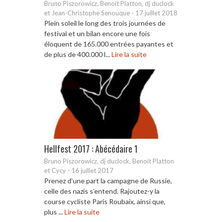
Bruno Piszorowicz, Benoit Platton, dj duclock
et Jean-Christophe Senouque
-
17 juillet 2018
Plein soleil le long des trois journées de
festival et un bilan encore une fois
éloquent de 165.000 entrées payantes et
de plus de 400.000 l...
Lire la suite
Hellfest 2017 : Abécédaire 1
Bruno Piszorowicz, dj duclock, Benoit Platton
et Cycy
-
16 juillet 2017
Prenez d’une part la campagne de Russie,
celle des nazis s’entend. Rajoutez-y la
course cycliste Paris Roubaix, ainsi que,
plus ...
Lire la suite