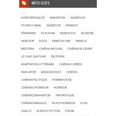
MOTS-CLEFS
HOMOSEXUALITÉ
ANIMATION
ANNÉES 60
STUDIO CANAL
ANNÉES 90
ENFANCE
FÉMINISME
FILM NOIR
INDIE ROCK
JEUNESSE
INDIE POP
ROCK
MAKE MY DAY
FAMILLE
WESTERN
CINÉMA ANGLAIS
CINÉMA DE GENRE
LE CHAT QUI FUME
ÉROTISME
ADAPTATION LITTÉRAIRE
CINÉMA CORÉEN
INDICATOR
ADOLESCENCE
CINÉMA
CINÉMA POLITIQUE
POWERHOUSE
CINÉMA D'HORREUR
HORREUR
CINÉMA D'ANIMATION
FANTASTIQUE
CINÉMA ESPAGNOL
FILM D'HORREUR
LYON
GIALLO
SCIENCE-FICTION
POLAR