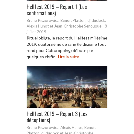
Hellfest 2019 – Report 1 (Les
confirmations)
Bruno Piszorowicz, Benoit Platton, dj duclock,
Alexis Hunot et Jean-Christophe Senouque
-
8
juillet 2019
Rituel oblige, le report du Hellfest millésime
2019, quatorzième de rang (le dixième tout
rond pour Culturopoing) débute par
quelques chiffr...
Lire la suite
Hellfest 2019 – Report 3 (Les
déceptions)
Bruno Piszorowicz, Alexis Hunot, Benoit
Platton, dj duclock et Jean-Christophe