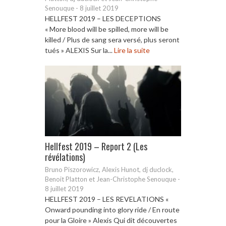
Senouque
-
8 juillet 2019
HELLFEST 2019 – LES DECEPTIONS
« More blood will be spilled, more will be
killed / Plus de sang sera versé, plus seront
tués » ALEXIS Sur la...
Lire la suite
Hellfest 2019 – Report 2 (Les
révélations)
Bruno Piszorowicz, Alexis Hunot, dj duclock,
Benoit Platton et Jean-Christophe Senouque
-
8 juillet 2019
HELLFEST 2019 – LES REVELATIONS «
Onward pounding into glory ride / En route
pour la Gloire » Alexis Qui dit découvertes