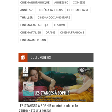
CINÉMA BRITANNIQUE
ANNÉES 80
COMÉDIE
ANNÉES 70
CINÉMA JAPONAIS
DOCUMENTAIRE
THRILLER
CINÉMA DOCUMENTAIRE
CINÉMA FANTASTIQUE
FESTIVAL
CINÉMA ITALIEN
DRAME
CINÉMA FRANÇAIS
CINÉMA AMERICAIN
CULTURONEWS
LES STANCES A SOPHIE au ciné-club Le 7e
genre/Retour à l’écran