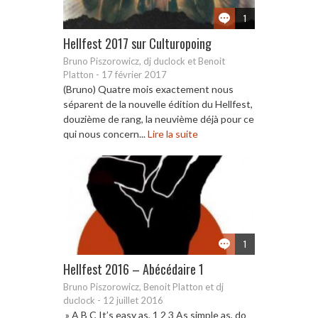
1
Hellfest 2017 sur Culturopoing
Bruno Piszorowicz, dj duclock et Benoit
Platton
-
17 février 2017
(Bruno) Quatre mois exactement nous
séparent de la nouvelle édition du Hellfest,
douzième de rang, la neuvième déjà pour ce
qui nous concern...
Lire la suite
1
Hellfest 2016 – Abécédaire 1
Bruno Piszorowicz, Benoit Platton et dj
duclock
-
12 juillet 2016
» A B C It’s easy as, 1 2 3 As simple as, do