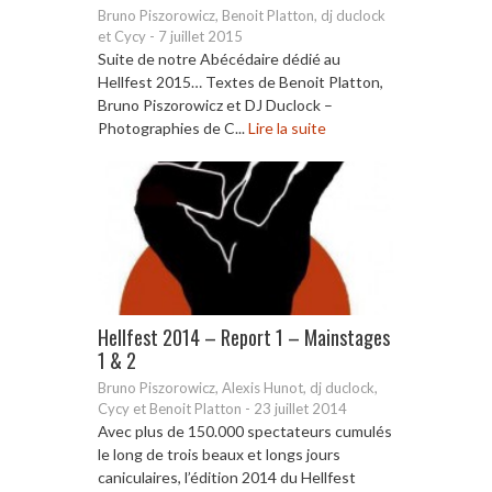
Bruno Piszorowicz, Benoit Platton, dj duclock
et Cycy
-
7 juillet 2015
Suite de notre Abécédaire dédié au
Hellfest 2015… Textes de Benoit Platton,
Bruno Piszorowicz et DJ Duclock –
Photographies de C...
Lire la suite
Hellfest 2014 – Report 1 – Mainstages
1 & 2
Bruno Piszorowicz, Alexis Hunot, dj duclock,
Cycy et Benoit Platton
-
23 juillet 2014
Avec plus de 150.000 spectateurs cumulés
le long de trois beaux et longs jours
caniculaires, l’édition 2014 du Hellfest