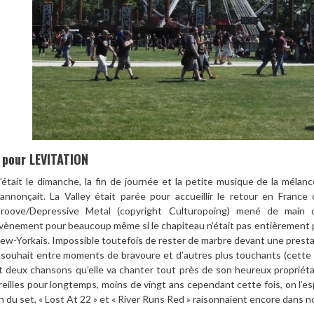
L pour LEVITATION
’était le dimanche, la fin de journée et la petite musique de la mélanco
’annonçait. La Valley était parée pour accueillir le retour en Franc
roove/Depressive Metal (copyright Culturopoing) mené de main 
vènement pour beaucoup même si le chapiteau n’était pas entièrement 
ew-Yorkais. Impossible toutefois de rester de marbre devant une prestat
 souhait entre moments de bravoure et d’autres plus touchants (cette
t deux chansons qu’elle va chanter tout près de son heureux propriétai
reilles pour longtemps, moins de vingt ans cependant cette fois, on l’e
in du set, « Lost At 22 » et « River Runs Red » raisonnaient encore dans no