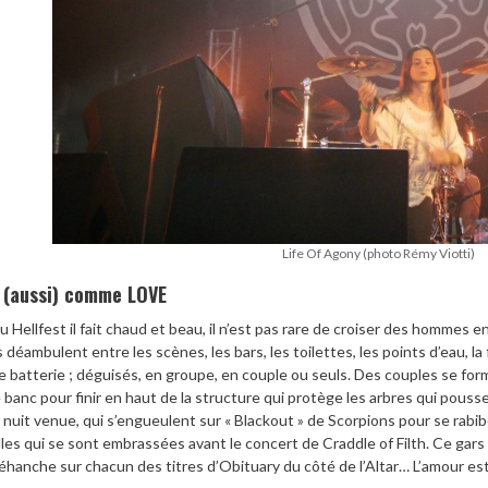
Life Of Agony (photo Rémy Viotti)
 (aussi) comme LOVE
u Hellfest il fait chaud et beau, il n’est pas rare de croiser des hommes e
ls déambulent entre les scènes, les bars, les toilettes, les points d’eau, la 
e batterie ; déguisés, en groupe, en couple ou seuls. Des couples se fo
e banc pour finir en haut de la structure qui protège les arbres qui poussen
a nuit venue, qui s’engueulent sur « Blackout » de Scorpions pour se rabib
illes qui se sont embrassées avant le concert de Craddle of Filth. Ce gars 
éhanche sur chacun des titres d’Obituary du côté de l’Altar… L’amour est