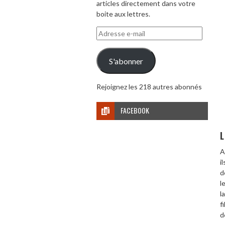
articles directement dans votre
boite aux lettres.
Adresse
e-
mail
S'abonner
Rejoignez les 218 autres abonnés
FACEBOOK
L
A
i
d
l
l
f
d