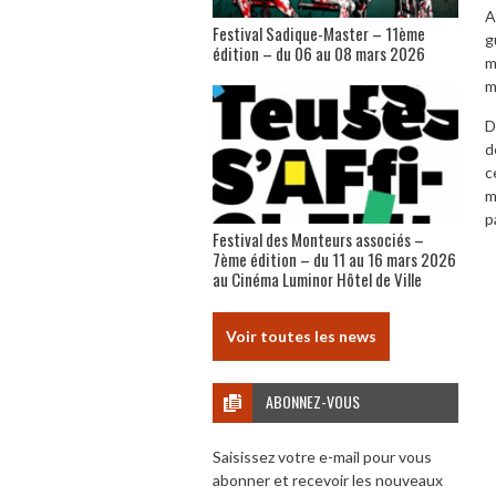
A
Festival Sadique-Master – 11ème
g
édition – du 06 au 08 mars 2026
m
m
D
d
c
m
p
Festival des Monteurs associés –
7ème édition – du 11 au 16 mars 2026
au Cinéma Luminor Hôtel de Ville
Voir toutes les news
ABONNEZ-VOUS
Saisissez votre e-mail pour vous
abonner et recevoir les nouveaux