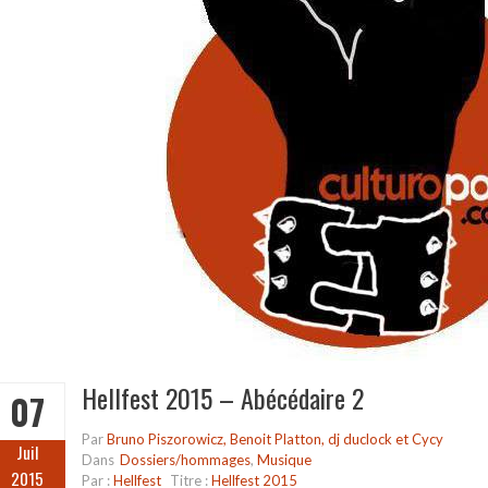
Hellfest 2015 – Abécédaire 2
07
Par
Bruno Piszorowicz, Benoit Platton, dj duclock et Cycy
Juil
Dans
Dossiers/hommages
,
Musique
2015
Par :
Hellfest
Titre :
Hellfest 2015