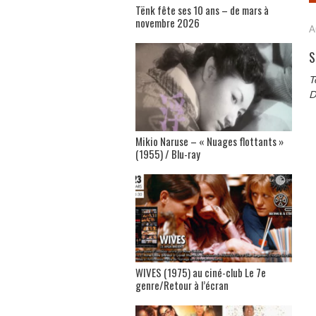
Tënk fête ses 10 ans – de mars à
novembre 2026
A
S
T
D
Mikio Naruse – « Nuages flottants »
(1955) / Blu-ray
WIVES (1975) au ciné-club Le 7e
genre/Retour à l’écran