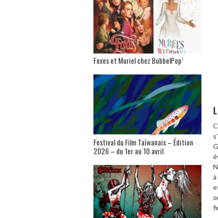
Foxes et Muriel chez BubbelPop’
C
s
Festival du Film Taïwanais – Édition
G
2026 – du 1er au 10 avril
é
N
à
e
o
f