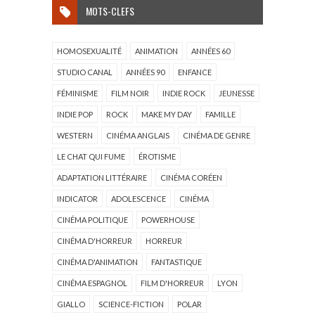
MOTS-CLEFS
HOMOSEXUALITÉ
ANIMATION
ANNÉES 60
STUDIO CANAL
ANNÉES 90
ENFANCE
FÉMINISME
FILM NOIR
INDIE ROCK
JEUNESSE
INDIE POP
ROCK
MAKE MY DAY
FAMILLE
WESTERN
CINÉMA ANGLAIS
CINÉMA DE GENRE
LE CHAT QUI FUME
ÉROTISME
ADAPTATION LITTÉRAIRE
CINÉMA CORÉEN
INDICATOR
ADOLESCENCE
CINÉMA
CINÉMA POLITIQUE
POWERHOUSE
CINÉMA D'HORREUR
HORREUR
CINÉMA D'ANIMATION
FANTASTIQUE
CINÉMA ESPAGNOL
FILM D'HORREUR
LYON
GIALLO
SCIENCE-FICTION
POLAR