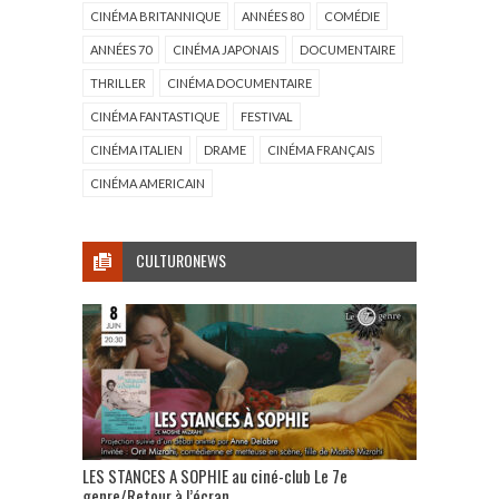
CINÉMA BRITANNIQUE
ANNÉES 80
COMÉDIE
ANNÉES 70
CINÉMA JAPONAIS
DOCUMENTAIRE
THRILLER
CINÉMA DOCUMENTAIRE
CINÉMA FANTASTIQUE
FESTIVAL
CINÉMA ITALIEN
DRAME
CINÉMA FRANÇAIS
CINÉMA AMERICAIN
CULTURONEWS
LES STANCES A SOPHIE au ciné-club Le 7e
genre/Retour à l’écran