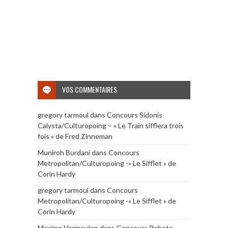
VOS COMMENTAIRES
gregory tarmoul
dans
Concours Sidonis
Calysta/Culturopoing – « Le Train sifflera trois
fois » de Fred Zinneman
Muniroh Burdani
dans
Concours
Metropolitan/Culturopoing -« Le Sifflet » de
Corin Hardy
gregory tarmoul
dans
Concours
Metropolitan/Culturopoing -« Le Sifflet » de
Corin Hardy
Maxime Vermeulen
dans
Concours Roboto