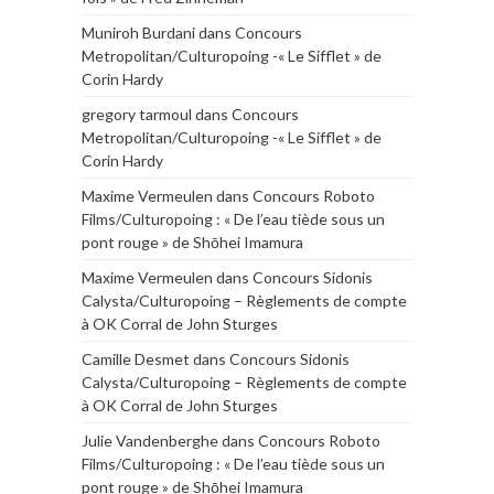
Muniroh Burdani
dans
Concours
Metropolitan/Culturopoing -« Le Sifflet » de
Corin Hardy
gregory tarmoul
dans
Concours
Metropolitan/Culturopoing -« Le Sifflet » de
Corin Hardy
Maxime Vermeulen
dans
Concours Roboto
Films/Culturopoing : « De l’eau tiède sous un
pont rouge » de Shōhei Imamura
Maxime Vermeulen
dans
Concours Sidonis
Calysta/Culturopoing – Règlements de compte
à OK Corral de John Sturges
Camille Desmet
dans
Concours Sidonis
Calysta/Culturopoing – Règlements de compte
à OK Corral de John Sturges
Julie Vandenberghe
dans
Concours Roboto
Films/Culturopoing : « De l’eau tiède sous un
pont rouge » de Shōhei Imamura