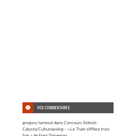
VOS COMMENTAIRES
gregory tarmoul
dans
Concours Sidonis
Calysta/Culturopoing – « Le Train sifflera trois
fois » de Fred Zinneman