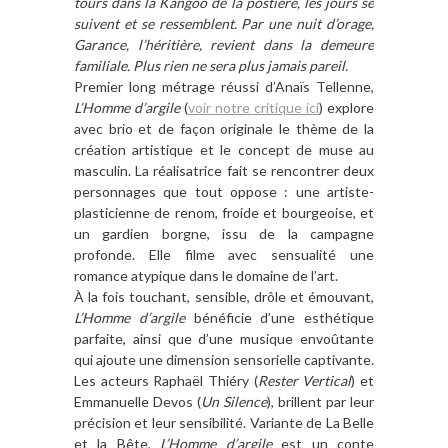
tours dans la Kangoo de la postière, les jours se
suivent et se ressemblent. Par une nuit
d
’orage,
Garance,
l
’héritière, revient dans la demeure
familiale. Plus rien ne sera plus jamais pareil.
Premier long métrage réussi
d
’Anaïs Tellenne,
L’Homme d’argile
(
voir notre critique ici
) explore
avec brio et de façon originale le thème de la
création artistique et le concept de muse au
masculin. La réalisatrice fait se rencontrer deux
personnages que tout oppose : une artiste-
plasticienne de renom, froide et bourgeoise, et
un gardien borgne, issu de la campagne
profonde. Elle filme avec sensualité une
romance atypique dans le domaine de
l
’art.
À la fois touchant, sensible, drôle et émouvant,
L’Homme d’argile
bénéficie
d
’une esthétique
parfaite, ainsi que
d
’une musique envoûtante
qui ajoute une dimension sensorielle captivante.
Les acteurs Raphaë
l
Thiéry (
Rester Vertical
) et
Emmanuelle Devos (
Un Silence
), brillent par leur
précision et leur sensibilité. Variante de La Belle
et la Bête,
L’Homme d’argile
est un conte