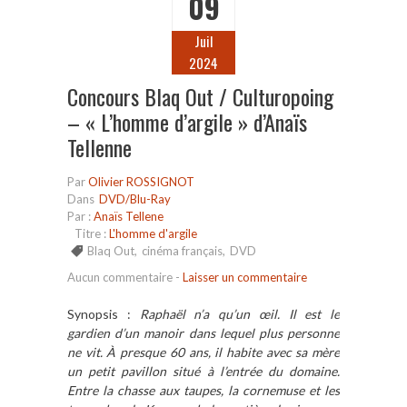
09
Juil
2024
Concours Blaq Out / Culturopoing
– « L’homme d’argile » d’Anaïs
Tellenne
Par
Olivier ROSSIGNOT
Dans
DVD/Blu-Ray
Par :
Anaïs Tellene
Titre :
L'homme d'argile
Blaq Out
,
cinéma français
,
DVD
Aucun commentaire
-
Laisser un commentaire
Synopsis :
Raphaë
l
n’a qu’un œil. Il est le
gardien
d
’un manoir dans lequel plus personne
ne vit. À presque 60 ans, il habite avec sa mère
un petit pavillon situé à
l
’entrée du domaine.
Entre la chasse aux taupes, la cornemuse et les