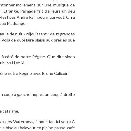
hantonner mollement sur une musique de
’Etrange. Palmade fait d’ailleurs un peu
 N’est pas André Raimbourg qui veut. On a
la pub Madrange.
eule de nuit » réjouissant : deux grandes
 Voilà de quoi faire plaisir aux oreilles que
r à côté de notre Régine. Que dire sinon
ublion H et M.
cène notre Régine avec Bruno Calicuiri.
un coup à gauche hop et un coup à droite
 catalane.
ny » des Waterboys, il nous fait ici son « A
t la bise au balayeur en pleine pause-café