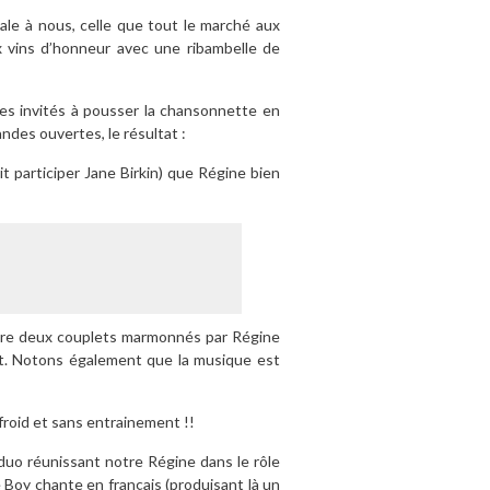
le à nous, celle que tout le marché aux
x vins d’honneur avec une ribambelle de
stes invités à pousser la chansonnette en
ndes ouvertes, le résultat :
it participer Jane Birkin) que Régine bien
entre deux couplets marmonnés par Régine
t. Notons également que la musique est
à froid et sans entrainement !!
duo réunissant notre Régine dans le rôle
Boy chante en français (produisant là un