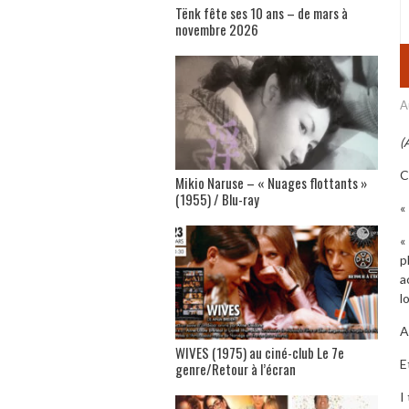
Tënk fête ses 10 ans – de mars à
novembre 2026
A
(
C
Mikio Naruse – « Nuages flottants »
(1955) / Blu-ray
«
«
p
a
l
A
WIVES (1975) au ciné-club Le 7e
E
genre/Retour à l’écran
I