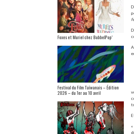
D
p
f
D
Foxes et Muriel chez BubbelPop’
c
A
e
Festival du Film Taïwanais – Édition
2026 – du 1er au 10 avril
v
c
t
E
«
d