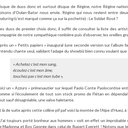
isque de duos donc et surtout disque de Régine, notre Régine nationa
oisons d’Oulan-Bator nous envie. Régine qui nous revient entre deu
eaturing
(c’est marqué comme ça sur la pochette) : Le Soldat Rosé ?
es duos de premier choix donc, il suffit de consulter la liste des arti
ompagnie de notre sympathique rombière puis d’observer, les oreilles gra
près un « Petits papiers » inaugural (une seconde version sur l’album fa
ntendu chante seul, validant l’adage du showbiz bien connu voulant que
« Achetez c’est mon sang,
écoutez c’est mon âme,
touchez pas c’est mon tube »,
oici un « Azzuro » primesautier sur lequel Paolo Conte Paolocontise 
omme si l’écoulement de tout son stock promo de Flétan en dépendai
out sauf désagréable, une valse haletante.
t là de suite après cette colline pif paf voici la montée de l’Alpe d’Huez, 
 J’ai toujours porté bonheur aux hommes » voit en effet un improbable 
e Madonna et Boy George dans celui de Rupert Everett ! Notons que le 