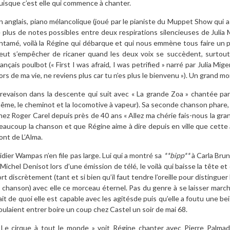
uisque c’est elle qui commence à chanter.
n anglais, piano mélancolique (joué par le pianiste du Muppet Show qui a f
e plus de notes possibles entre deux respirations silencieuses de Julia 
ntamé, voilà la Régine qui débarque et qui nous emmène tous faire un 
eut s’empêcher de ricaner quand les deux voix se succèdent, surtout q
rançais poulbot (« First I was afraid, I was petrified » narré par Julia 
ors de ma vie, ne reviens plus car tu n’es plus le bienvenu »). Un grand 
revaison dans la descente qui suit avec « La grande Zoa » chantée pa
ême, le cheminot et la locomotive à vapeur). Sa seconde chanson phare, c
hez Roger Carel depuis près de 40 ans « Allez ma chérie fais-nous la gr
eaucoup la chanson et que Régine aime à dire depuis en ville que cette
ont de L’Alma.
idier Wampas n’en file pas large. Lui qui a montré sa
**bipp**
à Carla Brun
 Michel Denisot lors d’une émission de télé, le voilà qui baisse la tête e
ort discrètement (tant et si bien qu’il faut tendre l’oreille pour distinguer
a chanson) avec elle ce morceau éternel. Pas du genre à se laisser marcher
ait de quoi elle est capable avec les agitésde puis qu’elle a foutu une be
oulaient entrer boire un coup chez Castel un soir de mai 68.
 Le cirque à tout le monde » voit Régine chanter avec Pierre Palmad