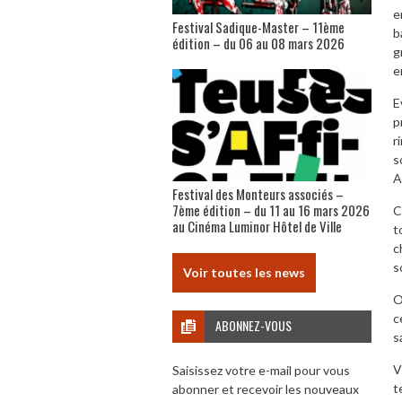
e
Festival Sadique-Master – 11ème
b
édition – du 06 au 08 mars 2026
g
e
E
p
r
s
A
Festival des Monteurs associés –
7ème édition – du 11 au 16 mars 2026
C
au Cinéma Luminor Hôtel de Ville
t
c
s
Voir toutes les news
O
c
ABONNEZ-VOUS
s
V
Saisissez votre e-mail pour vous
t
abonner et recevoir les nouveaux