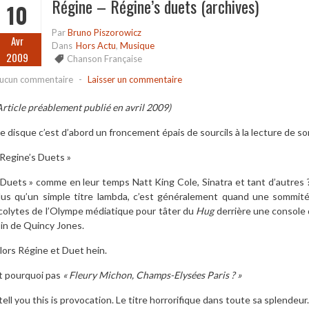
Régine – Régine’s duets (archives)
10
Par
Bruno Piszorowicz
Avr
Dans
Hors Actu
,
Musique
2009
Chanson Française
ucun commentaire
-
Laisser un commentaire
Article préablement publié en avril 2009)
e disque c’est d’abord un froncement épais de sourcils à la lecture de son
 Regine’s Duets »
 Duets » comme en leur temps Natt King Cole, Sinatra et tant d’autres ? 
lus qu’un simple titre lambda, c’est généralement quand une sommit
colytes de l’Olympe médiatique pour tâter du
Hug
derrière une console 
oin de Quincy Jones.
lors Régine et Duet hein.
t pourquoi pas
« Fleury Michon, Champs-Elysées Paris ? »
 tell you this is provocation. Le titre horrorifique dans toute sa splendeur.