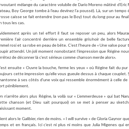
nvoutant mélange du caractère volubile de Dario Moreno mâtiné d’Eri
ateau, Boy George tombe à l’eau devinez l’a poussé). Là, sur un tempo éc
rosse caisse se fait entendre (non pas le Boy) tout du long pour au fina
n tous les cas.
videmment après un tel effort il faut se reposer un peu, alors Maura
remière l’air concentré derrière un ensemble gris/noir de belle fact
immel rosi et sa robe en peau de bête. C’est l’heure de « Une valse pour t
oupir attendri. Un joli moment nonobstant l’impression que Régine nous
rrêtez de déconner là c’est sérieux comme chanson merde alors».
’est ensuite « Ouvre la bouche, ferme les yeux » où Régine fait du pur 
oujours cette impression qu’elle vous gueule dessus à chaque couplet. 
hantonne à ses côtés d’une voix qui ressemble énormément à celle de so
ort péniblement.
n n’arrête alors plus Régine, la voilà sur « L’emmerdeuse » qui bat Nana
ette chanson (et Dieu sait pourquoi) on se met à penser au sketc
aisissant moment.
ient alors le Galibier, rien de moins. « I will survive » de Gloria Gaynor 
emps et en français. Ici c’est ni plus ni moins que Julia Migenes qui 