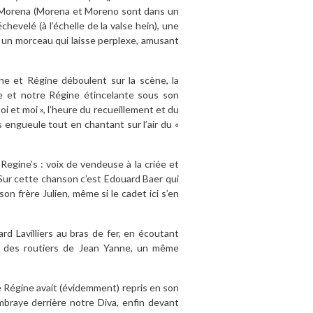
c Morena (Morena et Moreno sont dans un
hevelé (à l’échelle de la valse hein), une
l un morceau qui laisse perplexe, amusant
ne et Régine déboulent sur la scène, la
ure et notre Régine étincelante sous son
oi et moi », l’heure du recueillement et du
 engueule tout en chantant sur l’air du «
Regine’s : voix de vendeuse à la criée et
Sur cette chanson c’est Edouard Baer qui
n frère Julien, même si le cadet ici s’en
rd Lavilliers au bras de fer, en écoutant
h des routiers de Jean Yanne, un même
que Régine avait (évidemment) repris en son
embraye derrière notre Diva, enfin devant