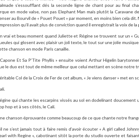
almade s’essoufflant dés la seconde ligne de chant pour au final c
irque en mode valse, non pas Elephant Man mais plutôt la Caravane de l
enser au Bourvil de « Pouet Pouet » par moment, en moins bien cela dit.
’impression qu’il avait plus de conviction quand il enregistrait la voix de 
n vrai et beau moment quand Juliette et Régine se trouvent sur un « Gu
ueules qui glosent avec plaisir un joli texte, le tout sur une jolie musique.
ette chanson en mode Paris canaille.
 Capone Et Sa P’Tite Phyllis » ensuite voient Arthur Higelin barytonne
ue le duo est tout de même meilleur que celui mettant en scène notre tr
éritable Col de la Croix de Fer de cet album, « Je viens danser » met en s
ali.
égine qui chante les escarpins vissés au sol en dodelinant doucement 
op hop et à ses côtés, le Cali.
ne chanson éprouvante comme beaucoup de ce que chante notre frange
’il ne s’est jamais tout à faire remis d’avoir écouter « A girl called John
earl with Regine », cabotinant sitôt la porte du studio ouverte et faisan