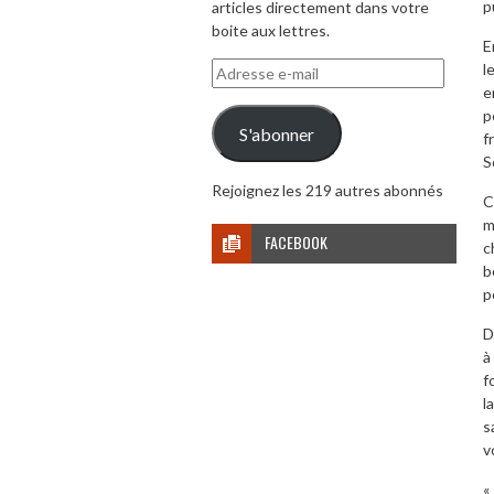
p
articles directement dans votre
boite aux lettres.
E
Adresse
l
e-
e
mail
p
S'abonner
f
S
Rejoignez les 219 autres abonnés
C
m
FACEBOOK
c
b
p
D
à
f
l
s
v
«