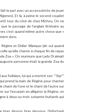
ait le pari avec un accessoiriste de jouer
Migenes). Et là, à peine le second couplet
petit tour du côté de chez Michou. On ne
ue le passage de l’anglais littéraire au
Migenes c’est quand même autre chose que «
moment donc.
r Régine et Didier Wampas (ah oui quand
elle qu’elle chante à chaque fin de repas
ande Zoa ». On murmure que Lady Di aimait
 auguste personne était la grande Zoa du
i aux Solidays, lui qui a montré son
**bip**
t qui prend la main de Régine pour chanter
 le chant de l’une et le chant de l’autre sur
 sur l’escarpin en alligator la Régine, on
igne à deux ou trois soixante-huitards qui
e bras dessus bras dessous, l’infortuné