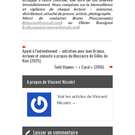
échappé à notre contrôle, elle sera de fait enlevée
immédiatement. Nous comptons sur la bienveillance
et vigilance de chaque lecteur – anonyme,
distributeur, attaché de presse, artiste, photographe.
Merci de contacter Bruno Piszczorowicz
(
lebornu@hotmail.com
) ou Olivier Rossignot
(
culturopoingcinema@gmail.com
).
Appel à l’entendement – entretien avec Juan Branco,
écrivain et cinéaste à propos du Massacre de Gilles de
Rais (2025)
Todd Haynes – « Carol » (2016)
A propos de Vincent Nicolet
Voir les articles de Vincent
Nicolet
→
Laisser un commentaire