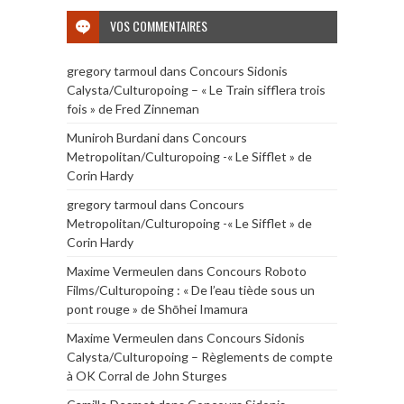
VOS COMMENTAIRES
gregory tarmoul
dans
Concours Sidonis
Calysta/Culturopoing – « Le Train sifflera trois
fois » de Fred Zinneman
Muniroh Burdani
dans
Concours
Metropolitan/Culturopoing -« Le Sifflet » de
Corin Hardy
gregory tarmoul
dans
Concours
Metropolitan/Culturopoing -« Le Sifflet » de
Corin Hardy
Maxime Vermeulen
dans
Concours Roboto
Films/Culturopoing : « De l’eau tiède sous un
pont rouge » de Shōhei Imamura
Maxime Vermeulen
dans
Concours Sidonis
Calysta/Culturopoing – Règlements de compte
à OK Corral de John Sturges