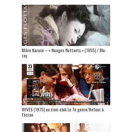
Mikio Naruse – « Nuages flottants » (1955) / Blu-
ray
WIVES (1975) au ciné-club Le 7e genre/Retour à
l’écran