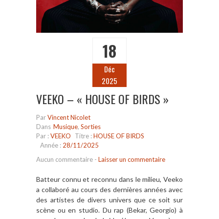
18
Déc
2025
VEEKO – « HOUSE OF BIRDS »
Par
Vincent Nicolet
Dans
Musique
,
Sorties
Par :
VEEKO
Titre :
HOUSE OF BIRDS
Année :
28/11/2025
Aucun commentaire
-
Laisser un commentaire
Batteur connu et reconnu dans le milieu, Veeko
a collaboré au cours des dernières années avec
des artistes de divers univers que ce soit sur
scène ou en studio. Du rap (Bekar, Georgio) à