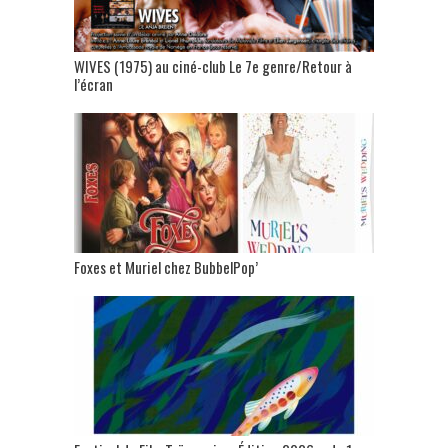
WIVES (1975) au ciné-club Le 7e genre/Retour à
l’écran
Foxes et Muriel chez BubbelPop’