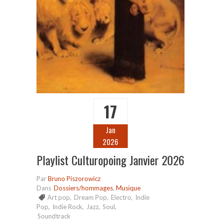
17
Jan
2026
Playlist Culturopoing Janvier 2026
Par
Bruno Piszorowicz
Dans
Dossiers/hommages
,
Musique
Art pop
,
Dream Pop
,
Electro
,
Indie
Pop
,
Indie Rock
,
Jazz
,
Soul
,
Soundtrack