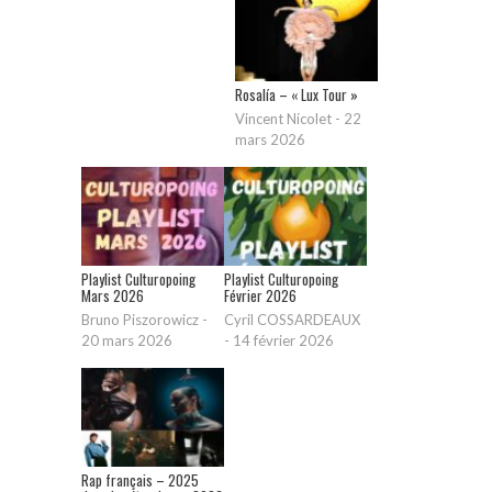
Rosalía – « Lux Tour »
Vincent Nicolet
-
22
mars 2026
Playlist Culturopoing
Playlist Culturopoing
Mars 2026
Février 2026
Bruno Piszorowicz
-
Cyril COSSARDEAUX
20 mars 2026
-
14 février 2026
Rap français – 2025