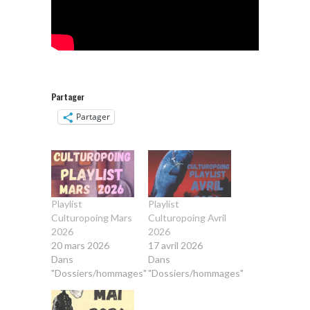
Partager
Partager
Playlist
Playlist
Culturopoing Mars
Culturopoing Avril
2026
2026
20 mars 2026
17 avril 2026
Dans
Dans
"Dossiers/hommages"
"Dossiers/hommages"