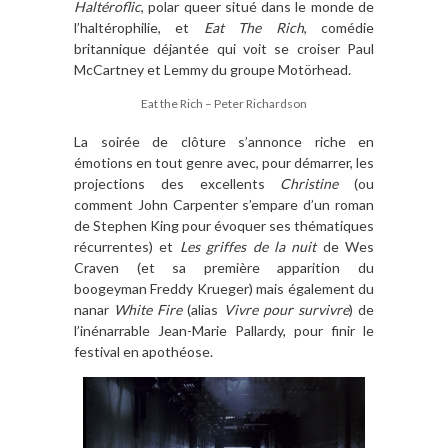
Haltéroflic
, polar queer situé dans le monde de
l’haltérophilie, et
Eat The Rich
, comédie
britannique déjantée qui voit se croiser Paul
McCartney et Lemmy du groupe Motörhead.
Eat the Rich – Peter Richardson
La soirée de clôture s’annonce riche en
émotions en tout genre avec, pour démarrer, les
projections des excellents
Christine
(ou
comment John Carpenter s’empare d’un roman
de Stephen King pour évoquer ses thématiques
récurrentes) et
Les griffes de la nuit
de Wes
Craven (et sa première apparition du
boogeyman Freddy Krueger) mais également du
nanar
White Fire
(alias
Vivre pour survivre
) de
l’inénarrable Jean-Marie Pallardy, pour finir le
festival en apothéose.