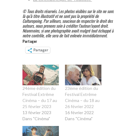
© Tous droits réservés. Les photos visibles sur le site ne sont
là qu’à titre illustratif et ne sont pas la propriété de
Culturopoing. Par ailleurs, soucieux de respecter le droit des
auteurs, nous prenons soin à créditer l’auteur/ayant droit.
Néanmoins, si une photographie avait malgré tout échappé à
notre contrôle, elle sera de fait enlevée immédiatement.
Partager
Partager
24ème édition du
23ème édition du
Festival Extrême
Festival Extrême
Cinéma – du 17 au
Cinéma – du 18 au
25 février 2023
26 février 2022
13 février 2023
16 février 2022
Dans "Cinéma"
Dans "Cinéma"