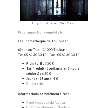
Les griffes de la nuit – Wes Craven
Programmation complète ici.
La Cinémathèque de Toulouse :
69 rue du Taur – 31000 Toulouse
Tél. 05 62 30 30 10 – Fax : 05 62 30 30 12
Plein tarif :
7,50 €
Tarif réduit (étudiants, chômeurs,
séniors) :
6,50 €
Jeune (- 18 ans) :
4 €
Billetterie
Informations complémentaires :
Page Facebook du festival
La Cinémathèque de Toulouse