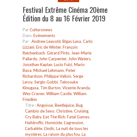
Festival Extrême Cinéma 20ème
Édition du 8 au 16 Février 2019
Par
Culturonews
Dans
Evénements
Par :
Andrew Leavold
,
Bigas Luna
,
Carlo
Lizzani
,
Eric de Winter
,
François
Reichenbach
,
Gérard Pirès
,
Jean-Marie
Pallardy
,
John Carpenter
,
John Waters
,
Jonathan Kaplan
,
Lucio Fulci
,
Mario
Bava
,
Michael Lehmann
,
Peter
Richardson
,
Philippe Vallois
,
Serge
Leroy
,
Sergio Gobbi
,
Teinosuke
Kinugasa
,
Tim Burton
,
Vicente Aranda
,
Wes Craven
,
William Castle
,
William
Friedkin
Titre :
Angoisse
,
Beetlejuice
,
Bug
,
Cambio de Sexo
,
Christine
,
Cruising
,
Cry Baby
,
Eat The Rich
,
Fatal Games
,
Haltéroflic
,
Homicide
,
L'agression
,
L'arbalète
,
L'indic
,
La nuit de tous les
mystères
,
La raison du plus fou
,
La