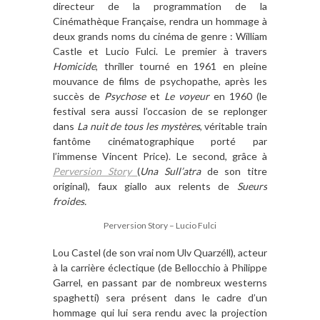
directeur de la programmation de la
Cinémathèque Française, rendra un hommage à
deux grands noms du cinéma de genre : William
Castle et Lucio Fulci. Le premier à travers
Homicide
, thriller tourné en 1961 en pleine
mouvance de films de psychopathe, après les
succès de
Psychose
et
Le voyeur
en 1960 (le
festival sera aussi l’occasion de se replonger
dans
La nuit de tous les mystère
s
, véritable train
fantôme cinématographique porté par
l’immense Vincent Price). Le second, grâce à
Perversion Story
(
Una Sull’atra
de son titre
original), faux giallo aux relents de
Sueurs
froides.
Perversion Story – Lucio Fulci
Lou Castel (de son vrai nom Ulv Quarzéll), acteur
à la carrière éclectique (de Bellocchio à Philippe
Garrel, en passant par de nombreux westerns
spaghetti) sera présent dans le cadre d’un
hommage qui lui sera rendu avec la projection