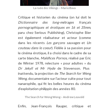
La ruée des Vikings – Mario Bava
Critique et historien du cinéma (on lui doit le
Dictionnaire des long-métrages français
pornographiques et érotiques en 16 et 35mm
,
paru chez Serious Publishing), Christophe Bier
est également réalisateur et acteur (comme
dans les récents
Les garçons sauvages
et
Un
couteau dans le coeur
). Fidèle à sa passion pour
le cinéma érotique, il a choisi dans le cadre de sa
carte blanche,
Maléfices Pornos
, réalisé par Eric
de Winter 1978, relecture « pour adultes » du
Dr Jekyll et Mr Hyde
de Stevenson. Plus
inattendu, la projection de
The Search for Weng
Weng
, documentaire sur l’acteur culte pour tout
nanarophile, qui fit les belles heures du cinéma
d’exploitation philippin des années 80.
The Search for Weng Weng – Andrew Leavold
Enfin, Jean-François Rauger, critique et