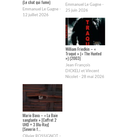
(Le chat qui fume)
Emmanuel Le Gagne
-
Emmanuel Le Gagne
-
25 juin 2026
12 juillet 2026
William Friedkin – «
Traqué » (« The Hunted
») (2003)
Jean-François
DICKELI et Vincent
Nicolet
-
28 mai 2026
Mario Bava – « La Baie
sanglante » [Coffret 2
UHD + 3 Blu-Ray]
[Severin f...
Olivier ROSSIGNOT
-