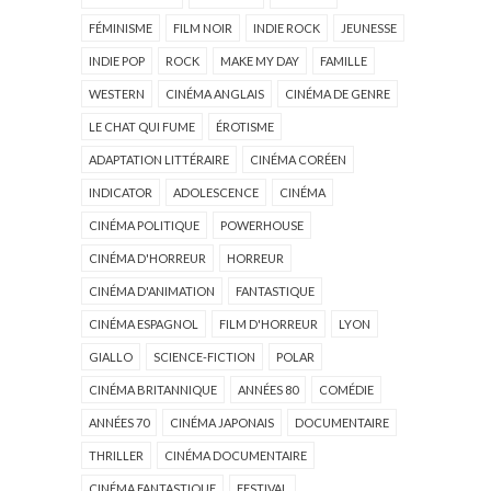
FÉMINISME
FILM NOIR
INDIE ROCK
JEUNESSE
INDIE POP
ROCK
MAKE MY DAY
FAMILLE
WESTERN
CINÉMA ANGLAIS
CINÉMA DE GENRE
LE CHAT QUI FUME
ÉROTISME
ADAPTATION LITTÉRAIRE
CINÉMA CORÉEN
INDICATOR
ADOLESCENCE
CINÉMA
CINÉMA POLITIQUE
POWERHOUSE
CINÉMA D'HORREUR
HORREUR
CINÉMA D'ANIMATION
FANTASTIQUE
CINÉMA ESPAGNOL
FILM D'HORREUR
LYON
GIALLO
SCIENCE-FICTION
POLAR
CINÉMA BRITANNIQUE
ANNÉES 80
COMÉDIE
ANNÉES 70
CINÉMA JAPONAIS
DOCUMENTAIRE
THRILLER
CINÉMA DOCUMENTAIRE
CINÉMA FANTASTIQUE
FESTIVAL