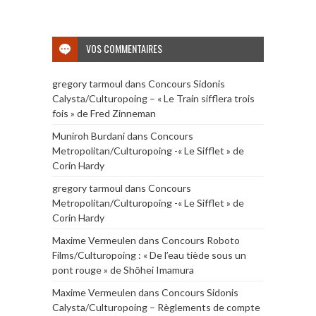
VOS COMMENTAIRES
gregory tarmoul
dans
Concours Sidonis
Calysta/Culturopoing – « Le Train sifflera trois
fois » de Fred Zinneman
Muniroh Burdani
dans
Concours
Metropolitan/Culturopoing -« Le Sifflet » de
Corin Hardy
gregory tarmoul
dans
Concours
Metropolitan/Culturopoing -« Le Sifflet » de
Corin Hardy
Maxime Vermeulen
dans
Concours Roboto
Films/Culturopoing : « De l’eau tiède sous un
pont rouge » de Shōhei Imamura
Maxime Vermeulen
dans
Concours Sidonis
Calysta/Culturopoing – Règlements de compte