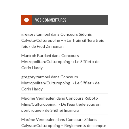
VOS COMMENTAIRES
gregory tarmoul
dans
Concours Sidonis
Calysta/Culturopoing – « Le Train sifflera trois
fois » de Fred Zinneman
Muniroh Burdani
dans
Concours
Metropolitan/Culturopoing -« Le Sifflet » de
Corin Hardy
gregory tarmoul
dans
Concours
Metropolitan/Culturopoing -« Le Sifflet » de
Corin Hardy
Maxime Vermeulen
dans
Concours Roboto
Films/Culturopoing : « De l’eau tiède sous un
pont rouge » de Shōhei Imamura
Maxime Vermeulen
dans
Concours Sidonis
Calysta/Culturopoing – Règlements de compte