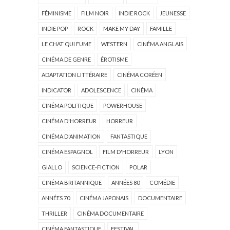
FÉMINISME
FILM NOIR
INDIE ROCK
JEUNESSE
INDIE POP
ROCK
MAKE MY DAY
FAMILLE
LE CHAT QUI FUME
WESTERN
CINÉMA ANGLAIS
CINÉMA DE GENRE
ÉROTISME
ADAPTATION LITTÉRAIRE
CINÉMA CORÉEN
INDICATOR
ADOLESCENCE
CINÉMA
CINÉMA POLITIQUE
POWERHOUSE
CINÉMA D'HORREUR
HORREUR
CINÉMA D'ANIMATION
FANTASTIQUE
CINÉMA ESPAGNOL
FILM D'HORREUR
LYON
GIALLO
SCIENCE-FICTION
POLAR
CINÉMA BRITANNIQUE
ANNÉES 80
COMÉDIE
ANNÉES 70
CINÉMA JAPONAIS
DOCUMENTAIRE
THRILLER
CINÉMA DOCUMENTAIRE
CINÉMA FANTASTIQUE
FESTIVAL