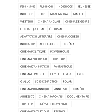
FÉMINISME
FILM NOIR
INDIE ROCK
JEUNESSE
INDIE POP
ROCK
MAKE MY DAY
FAMILLE
WESTERN
CINÉMA ANGLAIS
CINÉMA DE GENRE
LE CHAT QUI FUME
ÉROTISME
ADAPTATION LITTÉRAIRE
CINÉMA CORÉEN
INDICATOR
ADOLESCENCE
CINÉMA
CINÉMA POLITIQUE
POWERHOUSE
CINÉMA D'HORREUR
HORREUR
CINÉMA D'ANIMATION
FANTASTIQUE
CINÉMA ESPAGNOL
FILM D'HORREUR
LYON
GIALLO
SCIENCE-FICTION
POLAR
CINÉMA BRITANNIQUE
ANNÉES 80
COMÉDIE
ANNÉES 70
CINÉMA JAPONAIS
DOCUMENTAIRE
THRILLER
CINÉMA DOCUMENTAIRE
CINÉMA FANTASTIQUE
FESTIVAL