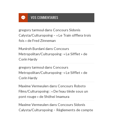
VOS COMMENTAIRES
gregory tarmoul
dans
Concours Sidonis
Calysta/Culturopoing – « Le Train sifflera trois
fois » de Fred Zinneman
Muniroh Burdani
dans
Concours
Metropolitan/Culturopoing -« Le Sifflet » de
Corin Hardy
gregory tarmoul
dans
Concours
Metropolitan/Culturopoing -« Le Sifflet » de
Corin Hardy
Maxime Vermeulen
dans
Concours Roboto
Films/Culturopoing : « De l’eau tiède sous un
pont rouge » de Shōhei Imamura
Maxime Vermeulen
dans
Concours Sidonis
Calysta/Culturopoing – Règlements de compte