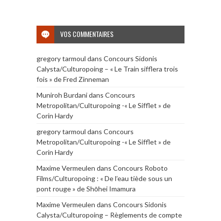
VOS COMMENTAIRES
gregory tarmoul
dans
Concours Sidonis
Calysta/Culturopoing – « Le Train sifflera trois
fois » de Fred Zinneman
Muniroh Burdani
dans
Concours
Metropolitan/Culturopoing -« Le Sifflet » de
Corin Hardy
gregory tarmoul
dans
Concours
Metropolitan/Culturopoing -« Le Sifflet » de
Corin Hardy
Maxime Vermeulen
dans
Concours Roboto
Films/Culturopoing : « De l’eau tiède sous un
pont rouge » de Shōhei Imamura
Maxime Vermeulen
dans
Concours Sidonis
Calysta/Culturopoing – Règlements de compte