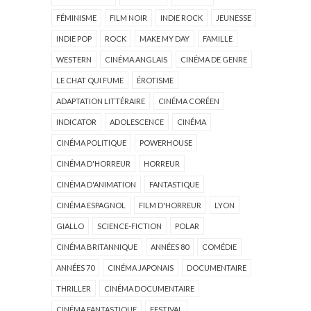
FÉMINISME
FILM NOIR
INDIE ROCK
JEUNESSE
INDIE POP
ROCK
MAKE MY DAY
FAMILLE
WESTERN
CINÉMA ANGLAIS
CINÉMA DE GENRE
LE CHAT QUI FUME
ÉROTISME
ADAPTATION LITTÉRAIRE
CINÉMA CORÉEN
INDICATOR
ADOLESCENCE
CINÉMA
CINÉMA POLITIQUE
POWERHOUSE
CINÉMA D'HORREUR
HORREUR
CINÉMA D'ANIMATION
FANTASTIQUE
CINÉMA ESPAGNOL
FILM D'HORREUR
LYON
GIALLO
SCIENCE-FICTION
POLAR
CINÉMA BRITANNIQUE
ANNÉES 80
COMÉDIE
ANNÉES 70
CINÉMA JAPONAIS
DOCUMENTAIRE
THRILLER
CINÉMA DOCUMENTAIRE
CINÉMA FANTASTIQUE
FESTIVAL