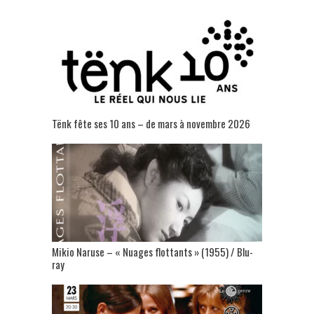
Tënk fête ses 10 ans – de mars à novembre 2026
Mikio Naruse – « Nuages flottants » (1955) / Blu-
ray