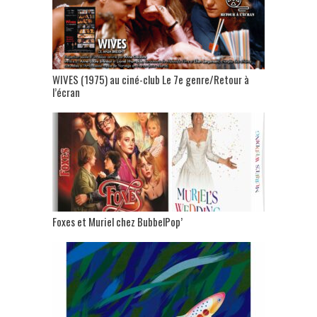
WIVES (1975) au ciné-club Le 7e genre/Retour à
l’écran
Foxes et Muriel chez BubbelPop’