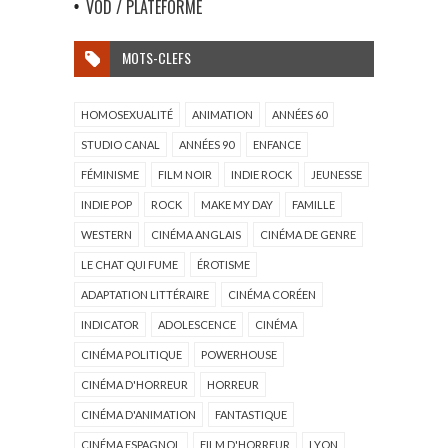
VOD / PLATEFORME
MOTS-CLEFS
HOMOSEXUALITÉ
ANIMATION
ANNÉES 60
STUDIO CANAL
ANNÉES 90
ENFANCE
FÉMINISME
FILM NOIR
INDIE ROCK
JEUNESSE
INDIE POP
ROCK
MAKE MY DAY
FAMILLE
WESTERN
CINÉMA ANGLAIS
CINÉMA DE GENRE
LE CHAT QUI FUME
ÉROTISME
ADAPTATION LITTÉRAIRE
CINÉMA CORÉEN
INDICATOR
ADOLESCENCE
CINÉMA
CINÉMA POLITIQUE
POWERHOUSE
CINÉMA D'HORREUR
HORREUR
CINÉMA D'ANIMATION
FANTASTIQUE
CINÉMA ESPAGNOL
FILM D'HORREUR
LYON