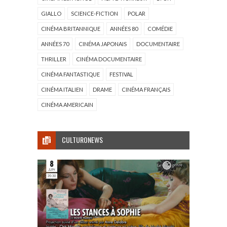
GIALLO
SCIENCE-FICTION
POLAR
CINÉMA BRITANNIQUE
ANNÉES 80
COMÉDIE
ANNÉES 70
CINÉMA JAPONAIS
DOCUMENTAIRE
THRILLER
CINÉMA DOCUMENTAIRE
CINÉMA FANTASTIQUE
FESTIVAL
CINÉMA ITALIEN
DRAME
CINÉMA FRANÇAIS
CINÉMA AMERICAIN
CULTURONEWS