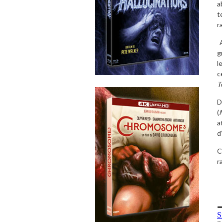
a
t
r
A
g
l
c
T
D
(
a
d
C
r