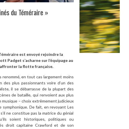
inés du Téméraire »
Téméraire est envoyé rejoindre la
cott Padget s’acharne sur l’équipage au
ffronter la flotte française.
lus renommé, en tout cas largement moins
’un des plus passionnants voire d’un des
liste, il se débarrasse de la plupart des
nes de bataille, qui renvoient aux plus
une musique – choix extrêmement judicieux
re symphonique. De fait, en revoyant Les
’il ne constitue pas la matrice du génial
ils soient historiques, politiques ou
très droit capitaine Crawford et de son