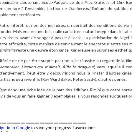
bominable Lieutenant Scott-Padget. Le duo Alec Guiness et Dirk Bo
ension rare à l’ensemble, l’acteur de
The Servant
libérant de subtiles 
apidement terrifiantes.
utre intérêt, et non des moindres, un portrait des conditions de vie
ronder. Mais encore une fois, nulle caricature, nul archétype dans le tab
eurs droits avant de songer à passer à l’acte. La participation de Nige
ette efficacité, cette manière de tenir autant le spectateur entre ses 
éméraire
reste une oeuvre étonnante, généreuse en surprises esthétiq
ifficile de ne pas être surpris par une telle réussite au regard de la f
Moonraker
,
L’espion qui m’aimait
,
Alfie le dragueur
) vers laquelle il c
ttentivement. Peut-être y découvririons-nous, à l’instar d’autres ciné
’artisans peu inventifs (Roy Ward Baker, Peter Sasdy), d’autres perles.
’est donc une riche idée de la part des éditions Rimini que cette sor
avis de vous en faire gagner 3 exemplaires, si vous répondez aux questi