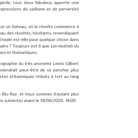
garde, tous deux fabuleux, apporte une
expressions de sadisme et de perversité
 sur un bateau, où la révolte commence à
leau des révoltés, hésitants, revendiquant
l Kneale est-elle pour quelque chose dans
mains ? Toujours est-il que
Les mutinés du
ues et thématiques.
ilmographie du très anonyme Lewis Gilbert
onviendrait peut-être de se pencher plus
astes britanniques réduits à tort au rang
tie Blu-Ray et nous sommes d’autant plus
ons suivantes avant le 18/06/2020, 0h00.