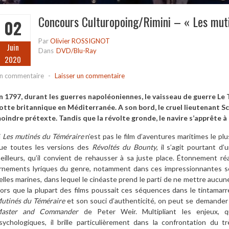
Concours Culturopoing/Rimini – « Les mut
02
Par
Olivier ROSSIGNOT
Juin
Dans
DVD/Blu-Ray
2020
n commentaire
-
Laisser un commentaire
n 1797, durant les guerres napoléoniennes, le vaisseau de guerre Le 
lotte britannique en Méditerranée. A son bord, le cruel lieutenant S
oindre prétexte. Tandis que la révolte gronde, le navire s’apprête à a
i
Les mutinés du Téméraire
n’est pas le film d’aventures maritimes le p
ue toutes les versions des
Révoltés du Bounty
, il s’agit pourtant d
eilleurs, qu’il convient de rehausser à sa juste place. Étonnement réa
rnements lyriques du genre, notamment dans ces impressionnantes scè
elles marines, dans lequel le cinéaste prend le parti de ne mettre auc
lors que la plupart des films poussait ces séquences dans le tintamar
utinés du Téméraire
et son souci d’authenticité, on peut se demander s
aster and Commander
de Peter Weir. Multipliant les enjeux, qu’
sychologiques, il brille particulièrement dans la confrontation du 