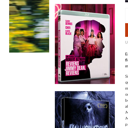
U
E
f
m
S
q
m
o
b
a
M
M
p