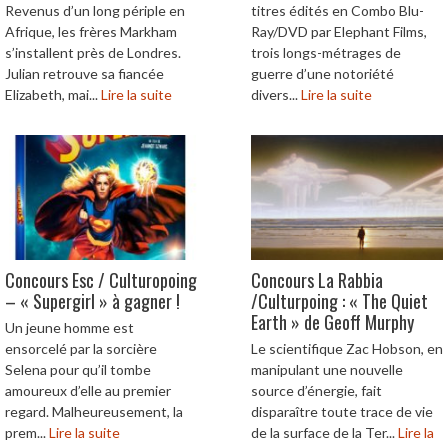
Revenus d’un long périple en
titres édités en Combo Blu-
Afrique, les frères Markham
Ray/DVD par Elephant Films,
s’installent près de Londres.
trois longs-métrages de
Julian retrouve sa fiancée
guerre d’une notoriété
Elizabeth, mai...
Lire la suite
divers...
Lire la suite
Concours Esc / Culturopoing
Concours La Rabbia
– « Supergirl » à gagner !
/Culturpoing : « The Quiet
Earth » de Geoff Murphy
Un jeune homme est
ensorcelé par la sorcière
Le scientifique Zac Hobson, en
Selena pour qu’il tombe
manipulant une nouvelle
amoureux d’elle au premier
source d’énergie, fait
regard. Malheureusement, la
disparaître toute trace de vie
prem...
Lire la suite
de la surface de la Ter...
Lire la