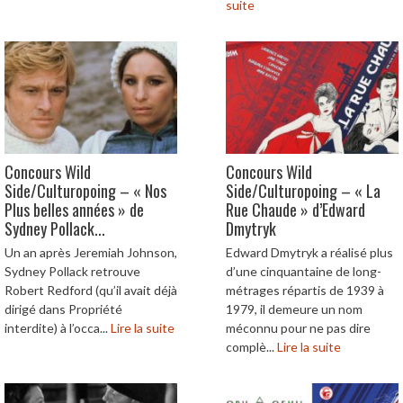
suite
Concours Wild
Concours Wild
Side/Culturopoing – « Nos
Side/Culturopoing – « La
Plus belles années » de
Rue Chaude » d’Edward
Sydney Pollack...
Dmytryk
Un an après Jeremiah Johnson,
Edward Dmytryk a réalisé plus
Sydney Pollack retrouve
d’une cinquantaine de long-
Robert Redford (qu’il avait déjà
métrages répartis de 1939 à
dirigé dans Propriété
1979, il demeure un nom
interdite) à l’occa...
Lire la suite
méconnu pour ne pas dire
complè...
Lire la suite