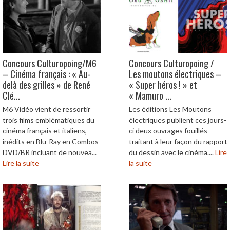
Concours Culturopoing/M6
Concours Culturopoing /
– Cinéma français : « Au-
Les moutons électriques –
delà des grilles » de René
« Super héros ! » et
Clé...
« Mamuro ...
M6 Vidéo vient de ressortir
Les éditions Les Moutons
trois films emblématiques du
électriques publient ces jours-
cinéma français et italiens,
ci deux ouvrages fouillés
inédits en Blu-Ray en Combos
traitant à leur façon du rapport
DVD/BR incluant de nouvea...
du dessin avec le cinéma....
Lire
Lire la suite
la suite