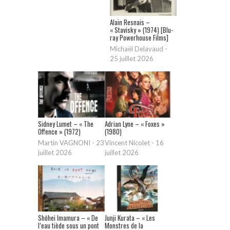
Alain Resnais –
« Stavisky » (1974) [Blu-
ray Powerhouse Films]
Michaël Delavaud
-
25 juillet 2026
Sidney Lumet – « The
Adrian Lyne – « Foxes »
Offence » (1972)
(1980)
Martin VAGNONI
-
23
Vincent Nicolet
-
16
juillet 2026
juillet 2026
Shōhei Imamura – « De
Junji Kurata – « Les
l’eau tiède sous un pont
Monstres de la