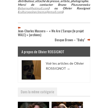
distributeur, attaché de presse, artiste, photographe.
Merci de contacter Bruno Piszczorowicz
(
lebornu@hotmail.com
) ou Olivier Rossignot
(
culturopoingcinema@gmail.com
).
Jean-Charles Massera – « We Are L’Europe (le projet
WALE) » (archives)
Bosque Brown – "Baby"
A propos de Olivier ROSSIGNOT
Voir les articles de Olivier
ROSSIGNOT
→
Dans la même catégorie