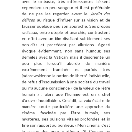
avec le cinéaste, très intéressantes laissent
cependant un peu songeur et il est préférable
de ne pas les regarder avant le
Jardin des
délices
, au risque d’influer sur sa vision et de
fausser quelque peu son approche. Ses propos
radicaux, entre utopie et anarchie, contrastent
en effet avec un film distillant subtilement ses
non-dits et procédant par allusions. Agosti
évoque évidemment, non sans humour, ses
démêlés avec la Vatican, mais il désoriente un
peu plus lorsqu’il aborde de manière
extrêmement tranchée et parfois très
jodorowskienne la notion de liberté individuelle,
de refus d’insoumission à une société du travail
qui n’a aucune conscience « de la valeur de l’être
humain » ; alors que l’homme est un « chef
d’œuvre inoubliable ». Ceci dit, sa voix éclaire de
manière toute particulière une approche du
cinéma, fascinée par l’être humain, ses
mystères, ses pulsions vitales profondes et in
fine son rapport au bonheur. « Mon cinéma, c’est
le visage des gens » affirme t’il. Comme en