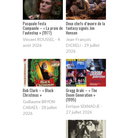
Pasquale Festa
Deux chefs-d’œuvre de la
Campanile – « La proie de
fantasy signés Jim
l’autostop » (1977)
Henson
Vincent ROUSSEL
-
4
Jean-François
août 2026
DICKELI
-
29 juillet
2026
Bob Clark – « Black
Gregg Araki – « The
Christmas »
Doom Generation »
(1995)
Guillaume BRYON-
Enrique SEKNADJE
-
CARAËS
-
28 juillet
27 juillet 2026
2026