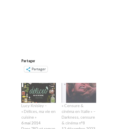
Partager
Partager
Lucy Knisley –
« Censure &
« Délices, ma vie en
cinéma en Italie » –
cuisine »
Darkness, censure
6 mai 2014
& cinéma n°8
Dans "BD et roman
12 décembre 2023