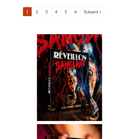
1
2
3
4
5
6
Suivant »