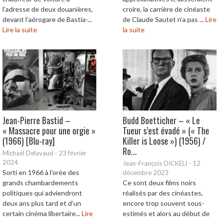
l’adresse de deux douanières,
croire, la carrière de cinéaste
devant l’aérogare de Bastia-...
de Claude Sautet n’a pas ...
Lire
Lire la suite
la suite
Jean-Pierre Bastid –
Budd Boetticher – « Le
« Massacre pour une orgie »
Tueur s’est évadé » (« The
(1966) [Blu-ray]
Killer is Loose ») (1956) /
Ro...
Michaël Delavaud
-
23 février
2024
Jean-François DICKELI
-
12
Sorti en 1966 à l’orée des
décembre 2023
grands chambardements
Ce sont deux films noirs
politiques qui adviendront
réalisés par des cinéastes,
deux ans plus tard et d’un
encore trop souvent sous-
certain cinéma libertaire...
Lire
estimés et alors au début de