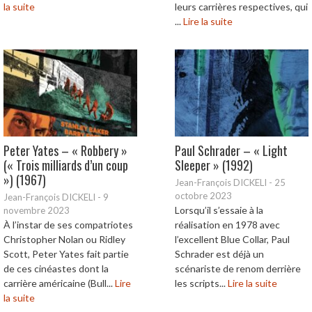
la suite
leurs carrières respectives, qui
...
Lire la suite
Peter Yates – « Robbery »
Paul Schrader – « Light
(« Trois milliards d’un coup
Sleeper » (1992)
») (1967)
Jean-François DICKELI
-
25
octobre 2023
Jean-François DICKELI
-
9
Lorsqu’il s’essaie à la
novembre 2023
À l’instar de ses compatriotes
réalisation en 1978 avec
Christopher Nolan ou Ridley
l’excellent Blue Collar, Paul
Scott, Peter Yates fait partie
Schrader est déjà un
de ces cinéastes dont la
scénariste de renom derrière
carrière américaine (Bull...
Lire
les scripts...
Lire la suite
la suite