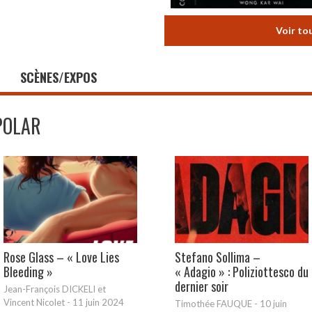
Voir to
SCÈNES/EXPOS
POLAR
Rose Glass – « Love Lies
Stefano Sollima –
Bleeding »
« Adagio » : Poliziottesco du
dernier soir
Jean-François DICKELI et
Vincent Nicolet
-
11 juin 2024
Timothée FAUQUE
-
10 juin