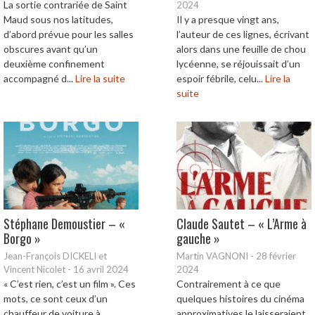
La sortie contrariée de Saint
2024
Maud sous nos latitudes,
Il y a presque vingt ans,
d’abord prévue pour les salles
l’auteur de ces lignes, écrivant
obscures avant qu’un
alors dans une feuille de chou
deuxième confinement
lycéenne, se réjouissait d’un
accompagné d...
Lire la suite
espoir fébrile, celu...
Lire la
suite
Stéphane Demoustier – «
Claude Sautet – « L’Arme à
Borgo »
gauche »
Jean-François DICKELI et
Martin VAGNONI
-
28 février
Vincent Nicolet
-
16 avril 2024
2024
« C’est rien, c’est un film ». Ces
Contrairement à ce que
mots, ce sont ceux d’un
quelques histoires du cinéma
chauffeur de voiture à
approximatives le laisseraient