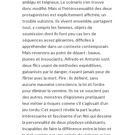
ambigu et teigneux. Le scénario s’en trouve
donc modifié. Mais si l’hétérosexualité des deux
protagonistes est explicitement affichée, un
trouble subsiste. Ils vivent ensemble, partagent
tout, y compris les femmes, objets de
soumission dont ils font peu cas lors de
séquences assez gênantes, difficiles à
appréhender dans un contexte contemporain.
Mais revenons au point de départ : beaux,
jeunes et insouciants, Alfredo et Antonio sont
deux flics usant de méthodes expéditives,
galvanisés par le danger, n’ayant jamais peur de
flirter avec la mort. Pire : ils défient, sans
aucune mauvaise conscience, la loi et l’ordre
pour éliminer la vermine. Ils ne se soucient pas
des autres, monstres d’égoïsmes pratiquant
leur métier à risques comme s’il s’agissait d’un
jeu tordu. Cet aspect révèle la part la plus
intéressante et fascinante d’un film qui dessine
la personnalité de deux
playboys
séduisants,
incapables de faire la différence entre le bien et
le mal, aspirés par une spirale de violence qui ne