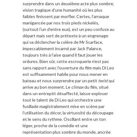
surprendre dans un deuxième acte plus sombre,
vision tragique d’une humanité où les plus
faibles finissent par morfler. Certes, l’arnaque
manigancée par nos trois pieds nickelés,
(surtout l’un d’entre eux), est un peu confuse au
départ mais sert de prétexte à un engrenage
qui va déclencher la colère de Mr Scarface,
impeccablement incarné par Jack Palance,
toujours très à l’aise quand il faut jouer les
ordures. Bien sûr, cette escroquerie n’est pas
sans rapport avec l’ouverture du film mais Di Leo
est suffisamment habile pour nous mener en
bateau et nous surprendre par un petit
twist
qui
arrive au bon moment. Le
climax
du film, situé
dans un entrepôt désaffecté, laisse exploser
tout le talent de Di Leo qui orchestre une
fusillade magistralement mise en scène par
l’utilisation du décor, la virtuosité du découpage
et le sens du rythme. Oscillant entre un ton
léger, proche de la comédie et une
représentation plus sombre du monde, ancrée