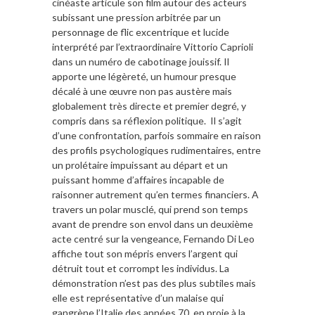
cinéaste articule son film autour des acteurs
subissant une pression arbitrée par un
personnage de flic excentrique et lucide
interprété par l’extraordinaire Vittorio Caprioli
dans un numéro de cabotinage jouissif. Il
apporte une légèreté, un humour presque
décalé à une œuvre non pas austère mais
globalement très directe et premier degré, y
compris dans sa réflexion politique. Il s’agit
d’une confrontation, parfois sommaire en raison
des profils psychologiques rudimentaires, entre
un prolétaire impuissant au départ et un
puissant homme d’affaires incapable de
raisonner autrement qu’en termes financiers. A
travers un polar musclé, qui prend son temps
avant de prendre son envol dans un deuxième
acte centré sur la vengeance, Fernando Di Leo
affiche tout son mépris envers l’argent qui
détruit tout et corrompt les individus. La
démonstration n’est pas des plus subtiles mais
elle est représentative d’un malaise qui
gangrène l’Italie des années 70, en proie à la