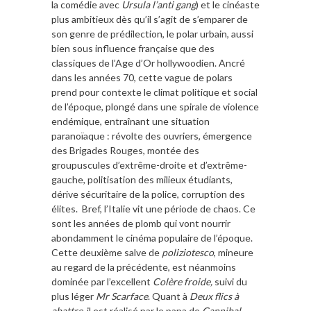
la comédie avec
Ursula l’anti gang
) et le cinéaste
plus ambitieux dès qu’il s’agit de s’emparer de
son genre de prédilection, le polar urbain, aussi
bien sous influence française que des
classiques de l’Age d’Or hollywoodien. Ancré
dans les années 70, cette vague de polars
prend pour contexte le climat politique et social
de l’époque, plongé dans une spirale de violence
endémique, entraînant une situation
paranoïaque : révolte des ouvriers, émergence
des Brigades Rouges, montée des
groupuscules d’extrême-droite et d’extrême-
gauche, politisation des milieux étudiants,
dérive sécuritaire de la police, corruption des
élites. Bref, l’Italie vit une période de chaos. Ce
sont les années de plomb qui vont nourrir
abondamment le cinéma populaire de l’époque.
Cette deuxième salve de
poliziotesco
, mineure
au regard de la précédente, est néanmoins
dominée par l’excellent
Colère froide,
suivi du
plus léger
Mr Scarface
. Quant à
Deux flics à
abattre
, il est réalisé par le papa de
Cannibal