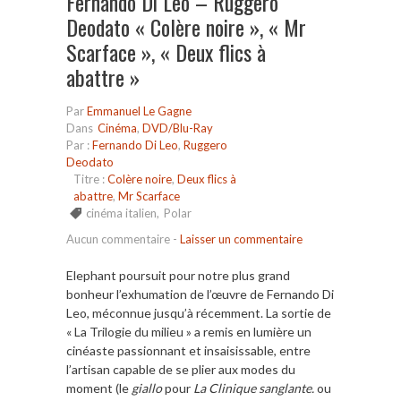
Fernando Di Leo – Ruggero
Deodato « Colère noire », « Mr
Scarface », « Deux flics à
abattre »
Par
Emmanuel Le Gagne
Dans
Cinéma
,
DVD/Blu-Ray
Par :
Fernando Di Leo
,
Ruggero
Deodato
Titre :
Colère noire
,
Deux flics à
abattre
,
Mr Scarface
cinéma italien
,
Polar
Aucun commentaire
-
Laisser un commentaire
Elephant poursuit pour notre plus grand
bonheur l’exhumation de l’œuvre de Fernando Di
Leo, méconnue jusqu’à récemment. La sortie de
« La Trilogie du milieu » a remis en lumière un
cinéaste passionnant et insaisissable, entre
l’artisan capable de se plier aux modes du
moment (le
giallo
pour
La Clinique sanglante.
ou