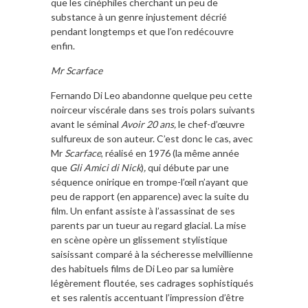
que les cinéphiles cherchant un peu de
substance à un genre injustement décrié
pendant longtemps et que l’on redécouvre
enfin.
Mr Scarface
Fernando Di Leo abandonne quelque peu cette
noirceur viscérale dans ses trois polars suivants
avant le séminal
Avoir 20 ans,
le chef-d’œuvre
sulfureux de son auteur. C’est donc le cas, avec
Mr
Scarface
, réalisé en 1976 (la même année
que
Gli Amici di Nick
)
,
qui débute par une
séquence onirique en trompe-l’œil n’ayant que
peu de rapport (en apparence) avec la suite du
film. Un enfant assiste à l’assassinat de ses
parents par un tueur au regard glacial. La mise
en scène opère un glissement stylistique
saisissant comparé à la sécheresse melvillienne
des habituels films de Di Leo par sa lumière
légèrement floutée, ses cadrages sophistiqués
et ses ralentis accentuant l’impression d’être