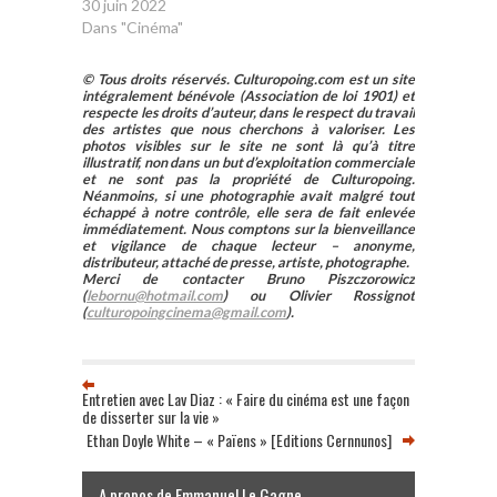
30 juin 2022
Dans "Cinéma"
© Tous droits réservés. Culturopoing.com est un site
intégralement bénévole (Association de loi 1901) et
respecte les droits d’auteur, dans le respect du travail
des artistes que nous cherchons à valoriser. Les
photos visibles sur le site ne sont là qu’à titre
illustratif, non dans un but d’exploitation commerciale
et ne sont pas la propriété de Culturopoing.
Néanmoins, si une photographie avait malgré tout
échappé à notre contrôle, elle sera de fait enlevée
immédiatement. Nous comptons sur la bienveillance
et vigilance de chaque lecteur – anonyme,
distributeur, attaché de presse, artiste, photographe.
Merci de contacter Bruno Piszczorowicz
(
lebornu@hotmail.com
) ou Olivier Rossignot
(
culturopoingcinema@gmail.com
).
Entretien avec Lav Diaz : « Faire du cinéma est une façon
de disserter sur la vie »
Ethan Doyle White – « Païens » [Editions Cernnunos]
A propos de Emmanuel Le Gagne