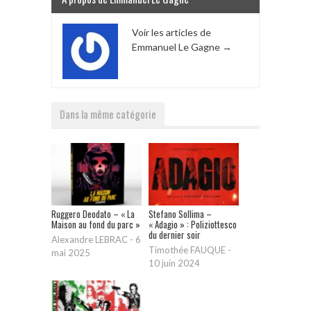
Voir les articles de
Emmanuel Le Gagne
→
Dans la même catégorie
Ruggero Deodato – « La
Stefano Sollima –
Maison au fond du parc »
« Adagio » : Poliziottesco
du dernier soir
Alexandre LEBRAC
-
6
Timothée FAUQUE
-
mai 2025
10 juin 2024