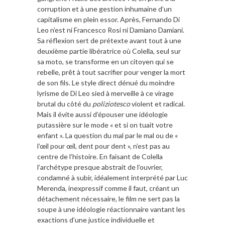
corruption et à une gestion inhumaine d’un
capitalisme en plein essor. Après, Fernando Di
Leo n’est ni Francesco Rosi ni Damiano Damiani.
Sa réflexion sert de prétexte avant tout à une
deuxième partie libératrice où Colella, seul sur
sa moto, se transforme en un citoyen qui se
rebelle, prêt à tout sacrifier pour venger la mort
de son fils. Le style direct dénué du moindre
lyrisme de Di Leo sied à merveille à ce virage
brutal du côté du
poliziotesco
violent et radical.
Mais il évite aussi d’épouser une idéologie
putassière sur le mode « et si on tuait votre
enfant ». La question du mal par le mal ou de «
l’œil pour œil, dent pour dent », n’est pas au
centre de l’histoire. En faisant de Colella
l’archétype presque abstrait de l’ouvrier,
condamné à subir, idéalement interprété par Luc
Merenda, inexpressif comme il faut, créant un
détachement nécessaire, le film ne sert pas la
soupe à une idéologie réactionnaire vantant les
exactions d’une justice individuelle et