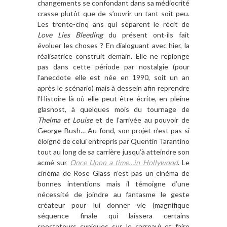
changements se confondant dans sa médiocrité
crasse plutôt que de s’ouvrir un tant soit peu.
Les trente-cinq ans qui séparent le récit de
Love Lies Bleeding
du présent ont-ils fait
évoluer les choses ? En dialoguant avec hier, la
réalisatrice construit demain. Elle ne replonge
pas dans cette période par nostalgie (pour
l’anecdote elle est née en 1990, soit un an
après le scénario) mais à dessein afin reprendre
l’Histoire là où elle peut être écrite, en pleine
glasnost, à quelques mois du tournage de
Thelma et Louise
et de l’arrivée au pouvoir de
George Bush… Au fond, son projet n’est pas si
éloigné de celui entrepris par Quentin Tarantino
tout au long de sa carrière jusqu’à atteindre son
acmé sur
Once Upon a time…in Hollywood
. Le
cinéma de Rose Glass n’est pas un cinéma de
bonnes intentions mais il témoigne d’une
nécessité de joindre au fantasme le geste
créateur pour lui donner vie (magnifique
séquence finale qui laissera certains
spectateurs cyniques sur le carreau) et faire