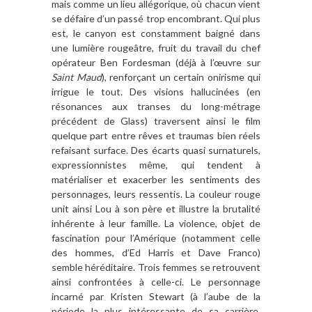
mais comme un lieu allégorique, où chacun vient
se défaire d’un passé trop encombrant. Qui plus
est, le canyon est constamment baigné dans
une lumière rougeâtre, fruit du travail du chef
opérateur Ben Fordesman (déjà à l’œuvre sur
Saint Maud
), renforçant un certain onirisme qui
irrigue le tout. Des visions hallucinées (en
résonances aux transes du long-métrage
précédent de Glass) traversent ainsi le film
quelque part entre rêves et traumas bien réels
refaisant surface. Des écarts quasi surnaturels,
expressionnistes même, qui tendent à
matérialiser et exacerber les sentiments des
personnages, leurs ressentis. La couleur rouge
unit ainsi Lou à son père et illustre la brutalité
inhérente à leur famille. La violence, objet de
fascination pour l’Amérique (notamment celle
des hommes, d’Ed Harris et Dave Franco)
semble héréditaire. Trois femmes se retrouvent
ainsi confrontées à celle-ci. Le personnage
incarné par Kristen Stewart (à l’aube de la
période la plus intéressante de sa carrière,