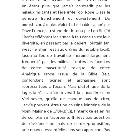
en étant plus que jamais contredit par les
milieux militants et l’ère #MeToo, Rose Glass le
pénètre franchement et ouvertement. Du
moustachu à mulet violent et minable campé par
Dave Franco, au stand de tir tenu par Lou Sr. (Ed
Harris) célébrant les armes à feu dans toute leur
diversité, en passant par le désert, lointain far-
west (le shérif est aux ordres du notable local),
jusqu’au lieu de travail de l’héroïne, largement
fréquenté par des mâles… Toutes les facettes
de cette masculinité toxique, de cette
Amérique
rance issue de la Bible Belt,
confondant racines et archaïsme, sont
représentées à l’écran. Mais plutôt que de la
juger, la réalisatrice l’investit (à la manière d’un
Verhoeven, qu’elle ne manque pas de citer,
Jackie pouvant être une cousine lointaine de la
Nomi Malone de
Showgirls
), l’interroge et en fin
de compte se l’approprie. Il n’est pas question
de révisionnisme mais de contre-proposition,
une nuance essentielle dans son approche. Pas