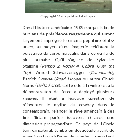
Copyright Metropolitan FilmExport
Dans l’Histoire américaine, 1989 marque la fin de
huit ans de présidence reaganienne qui auront
largement imprégné le cinéma populaire
états-
unien, au moyen d’une imagerie célébrant la
puissance du corps masculin, dans ce qu’il a de
plus primaire. Qu’il s’agisse de Sylvester
Stallone (
Rambo 2
,
Rocky 4
,
Cobra
,
Over the
Top
), Arnold Schwarzenegger (
Commando
),
Patrick Swayze (
Road House
) ou autre Chuck
Norris (
Delta Force
), cette ode à la virilité et à la
démonstration de force a déployé plusieurs
visages. Il était à l’époque question de
réinventer le mythe du cowboy dans le
contemporain, relancer le rêve américain à des
fins flirtant parfois (souvent ?) avec une
dimension propagandiste. Ce pays de l’Oncle
Sam
caricatural, tombé en désuétude avant de
revenir en force à l’aune des années Trump tout