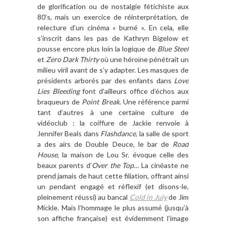
de glorification ou de nostalgie fétichiste aux
80’s, mais un exercice de réinterprétation, de
relecture d’un cinéma « burné ». En cela, elle
s’inscrit dans les pas de Kathryn Bigelow et
pousse encore plus loin la logique de
Blue Steel
et
Zero Dark Thirty
où une héroïne pénétrait un
milieu viril avant de s’y adapter. Les masques de
présidents arborés par des enfants dans
Love
Lies Bleeding
font d’ailleurs office d’échos aux
braqueurs de
Point Break
. Une référence parmi
tant d’autres à une certaine culture de
vidéoclub : la coiffure de Jackie renvoie à
Jennifer Beals dans
Flashdance
, la salle de sport
a des airs de Double Deuce, le bar de
Road
House
, la maison de Lou Sr. évoque celle des
beaux parents d’
Over the Top
…
La cinéaste ne
prend jamais de haut cette filiation, offrant ainsi
un pendant engagé et réflexif (et disons-le,
pleinement réussi) au bancal
Cold in July
de Jim
Mickle. Mais l’hommage le plus assumé (jusqu’à
son affiche française) est évidemment l’image