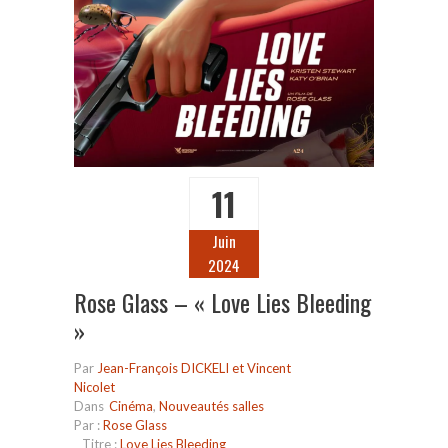
11
Juin
2024
Rose Glass – « Love Lies Bleeding
»
Par
Jean-François DICKELI et Vincent
Nicolet
Dans
Cinéma
,
Nouveautés salles
Par :
Rose Glass
Titre :
Love Lies Bleeding