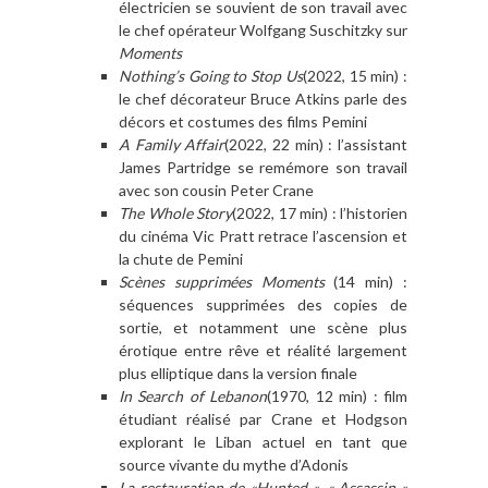
électricien se souvient de son travail avec
le chef opérateur Wolfgang Suschitzky sur
Moments
Nothing’s Going to Stop Us
(2022, 15 min) :
le chef décorateur Bruce Atkins parle des
décors et costumes des films Pemini
A Family Affair
(2022, 22 min) : l’assistant
James Partridge se remémore son travail
avec son cousin Peter Crane
The Whole Story
(2022, 17 min) : l’historien
du cinéma Vic Pratt retrace l’ascension et
la chute de Pemini
Scènes supprimées Moments
(14 min) :
séquences supprimées des copies de
sortie, et notamment une scène plus
érotique entre rêve et réalité largement
plus elliptique dans la version finale
In Search of Lebanon
(1970, 12 min) : film
étudiant réalisé par Crane et Hodgson
explorant le Liban actuel en tant que
source vivante du mythe d’Adonis
La restauration de «Hunted », « Assassin »