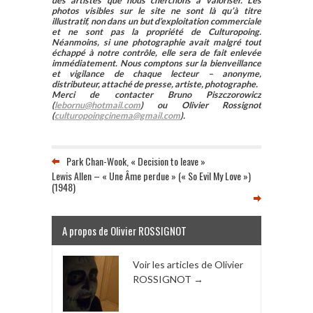
des artistes que nous cherchons à valoriser. Les
photos visibles sur le site ne sont là qu’à titre
illustratif, non dans un but d’exploitation commerciale
et ne sont pas la propriété de Culturopoing.
Néanmoins, si une photographie avait malgré tout
échappé à notre contrôle, elle sera de fait enlevée
immédiatement. Nous comptons sur la bienveillance
et vigilance de chaque lecteur – anonyme,
distributeur, attaché de presse, artiste, photographe.
Merci de contacter Bruno Piszczorowicz
(
lebornu@hotmail.com
) ou Olivier Rossignot
(
culturopoingcinema@gmail.com
).
Park Chan-Wook, « Decision to leave »
Lewis Allen – « Une Âme perdue » (« So Evil My Love »)
(1948)
A propos de Olivier ROSSIGNOT
Voir les articles de Olivier
ROSSIGNOT
→