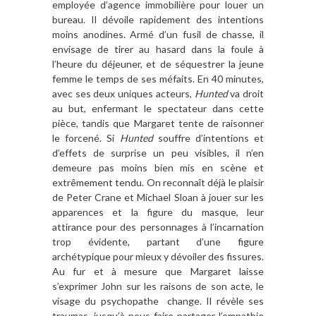
employée d’agence immobilière pour louer un
bureau. Il dévoile rapidement des intentions
moins anodines. Armé d’un fusil de chasse, il
envisage de tirer au hasard dans la foule à
l’heure du déjeuner, et de séquestrer la jeune
femme le temps de ses méfaits. En 40 minutes,
avec ses deux uniques acteurs,
Hunted
va droit
au but, enfermant le spectateur dans cette
pièce, tandis que Margaret tente de raisonner
le forcené. Si
Hunted
souffre d’intentions et
d’effets de surprise un peu visibles, il n’en
demeure pas moins bien mis en scène et
extrêmement tendu. On reconnaît déjà le plaisir
de Peter Crane et Michael Sloan à jouer sur les
apparences et la figure du masque, leur
attirance pour des personnages à l’incarnation
trop évidente, partant d’une figure
archétypique pour mieux y dévoiler des fissures.
Au fur et à mesure que Margaret laisse
s’exprimer John sur les raisons de son acte, le
visage du psychopathe change. Il révèle ses
traumas, jusqu’à nous faire partager l’empathie