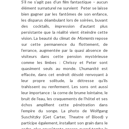
S’il ne s’agit pas d’un film fantastique – aucun
élément surnaturel ne survient Peter se laisse
bien gagner par les fantômes de son enfance,
les disparus déambulant lors de soirées, buvant
des cocktails, impression d’autant plus
persistante que la réalité vient éteindre cette
vision. La beauté du climat de
Moments
repose
sur cette permanence du flottement, de
l’errance, augmentée par la quasi absence de
visiteurs dans cette pension mystérieuse
comme les limbes : Chrissy et Peter sont
quasiment seuls au monde. L’humanité est
effacée, dans cet endroit désolé renvoyant à
leur propre solitude, la détresse qu’ils
trahissent ou renferment. Les sons ont aussi
leur importance : la corne de brume lointaine, le
bruit de l’eau, les craquements de l’hôtel et ses
échos amplifient cette pénétration dans
l’empire du songe. La photo de Wolfgang
Suschitzky (Get Carter, Theatre of Blood) y
participe également, installant son grain dans le
cadre, plus envoûtante encore quand tombe la