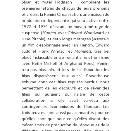
Sloan et Nigel Hodgson – combinent les
premières lettres de chacun de leurs prénoms
et créent la Pemini Organisation, une maison de
production indépendante qui sera active entre
1972 et 1974, délivrant un moyen métrage de
suspense (
Hunted
, avec Edward Woodward et
June Ritchie), et deux longs métrages (
Assassin
,
un film d’espionnage avec Ian Hendry, Edward
Judd et Frank Windsor et
Moments
, très bel
objet inclassable entre romantisme et onirisme
avec Keith Michell et Angharad Rees). Pemini
n’ira pas plus loin, et lors de sa disparition, les
films disparaissent eux aussi. Powerhouse
exhume donc ces films réputés perdus, nous
permettant de les découvrir et de rêver des
films qui auraient pu naître de cette
collaboration si elle avait survécu aux
contingences économiques de l’époque. Les
trois œuvres sont aussi passionnantes pour ce
qu’elles sont que pour ce qu’elles disent des
mécanismes de production de l’époque et de la
difficulté d’être indépendants déjà dans la