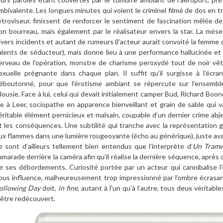
mbivalente. Les longues minutes qui voient le criminel filmé de dos en t
étroviseur, finissent de renforcer le sentiment de fascination m
êl
ée de 
on bourreau, mais également par le réalisateur envers la star. La mé
ivers incidents et autant de rumeurs (l
’
acteur aurait convoité la femme
alents de séducteur), mais donne lieu
à
une performance halluciné
e et
erveau de l
’
op
ération, monstre de charisme peroxydé tout de noir v
êt
exuelle prégnante dans chaque plan. Il suffit qu
’
il surgisse
à l
’é
cran
éboutonné, pour que l’érotisme ambiant se répercute sur l
’
ensembl
alousie. Face
à
lui, celui qui devait initialement camper Bud, Richard Boon
ie
à
Leer, sociopathe en apparence bienveillant et grain de sable qui va
éritable é
l
ément pernicieux et malsain, coupable d
’
un dernier crime abj
t les conséquences. Une subtilité qui tranche avec la représentation g
ux flammes dans une lumi
è
re rougeoyante (écho au gé
n
érique), juste a
e sont d
’
ailleurs tellement bien entendus que l
’
interpr
è
te d
’
Un Tram
amarade derri
è
re la caméra afin qu
’
il r
éalise la derni
è
re s
équence, apr
è
s 
e ses débordements. Curiosité
port
ée par un acteur qui cannibalise l
ous influence, malheureusement trop impressionné par l
’
ombre
écrasan
ollowing Day
doit,
in fine
, autant
à l
’
un qu
’à
l
’
autre, tous deux véritable
’être redécouvert.