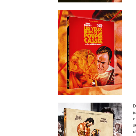
D
j
e
s
u