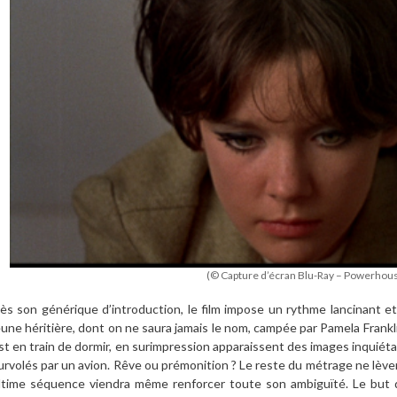
(© Capture d’écran Blu-Ray – Powerhou
è
s son gé
n
érique d
’
introduction, le film impose un rythme lancinant 
eune hé
riti
è
re, dont on ne saura jamais le nom, campé
e par Pamela Frankli
st en train de dormir, en surimpression apparaissent des images inquié
urvolés par un avion. R
ê
ve ou pr
émonition ? Le reste du métrage ne l
è
ve
ltime séquence viendra m
ê
me renforcer toute son ambigu
ï
t
é. Le but 