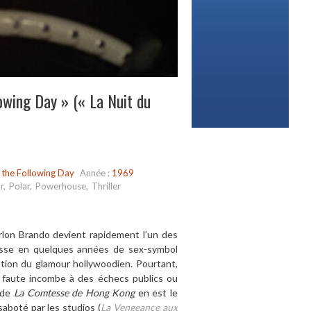
owing Day » (« La Nuit du
 the Following Day
Année :
1969
r
,
Polar
,
Powerhouse
,
Thriller
rlon Brando devient rapidement l
’
un des
asse en quelques années de sex-symbol
ation du glamour hollywoodien. Pourtant,
La faute incombe
à
des échecs publics ou
 de
La Comtesse de Hong Kong
en est le
saboté par les studios (
La Vengeance aux