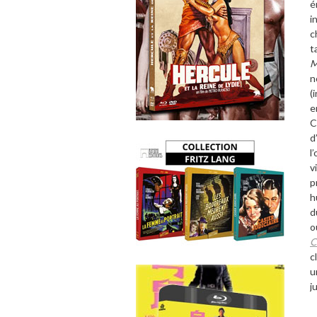
é
i
c
t
M
n
(
e
C
d
’
l
’
v
p
h
d
o
C
c
u
j