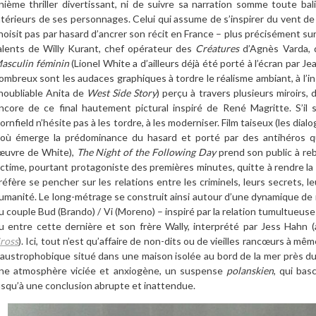
ni
è
me thriller divertissant,
ni
de suivre sa narration somme toute bali
ntérieurs de ses personnages. Celui qui assume de s
’
inspirer du vent de
hoisit pas par hasard d’ancrer son récit en France – plus pré
cis
ément sur
alents de Willy Kurant, chef opérateur des
Cr
éatures
d
’
Agnè
s Varda,
asculin f
é
minin
(Lionel White a d
’
ailleurs dé
j
à é
t
é
port
é à
l
’écran par J
ombreux sont les audaces graphiques
à
tordre le réalisme ambiant,
à l
’
i
inoubliable Anita de
West Side Story
) per
çu à
travers plusieurs miroirs
ncore de ce final hautement pictural inspiré
de Ren
é
Magritte. S
’
il
ornfield n
’
h
ésite pas
à
les tordre,
à
les moderniser. Film taiseux (les dialog
o
ù émerge la prédominance du hasard et porté par des antihéros q
œuvre de White),
The Night of the Following Day
prend son public
à
reb
ictime, pourtant protagoniste des premi
è
res minutes, quitte
à
rendre la
ré
f
è
re se pencher sur les relations entre les criminels, leurs secrets, leu
umanité. Le long-métrage se construit ainsi autour d
’
une dynamique de m
u couple Bud (Brando) / Vi (Moreno) – inspir
é par la relation tumultueuse
u entre cette derni
è
re et son fr
è
re Wally, interpr
é
t
é par Jess Hahn 
ross
). Ici, tout n
’
est qu
’
affaire de non-dits ou de vieilles rancœurs
à mê
me
laustrophobique situé dans une maison isolée au bord de la mer pr
è
s d
ne atmosph
ère vici
ée et anxiog
è
ne, un suspense
polanskien
, qui bas
usqu’à une conclusion abrupte et inattendue.