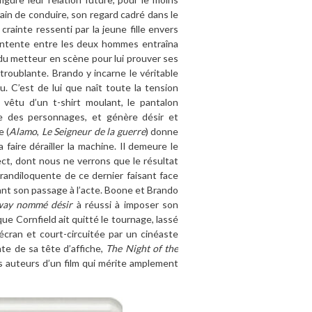
rain de conduire, son regard cadré dans le
crainte ressenti par la jeune fille envers
sentente entre les deux hommes entraîna
 du metteur en sc
è
ne pour lui prouver ses
 troublante. Brando y incarne le v
éritable
u. C
’
est de lui que na
î
t toute la tension
 v
êtu d
’
un t-shirt moulant, le pantalon
e des personnages, et gé
n
è
re désir et
e (
Alamo
,
Le Seigneur de la guerre
) donne
 faire dérailler la machine. Il demeure le
ect, dont nous ne verrons que le résultat
randiloquente de ce dernier faisant face
vant son passage
à l
’
acte. Boone et Brando
way nommé
d
é
sir
à
r
éussi
à
imposer son
que Cornfield ait quitté le tournage, lassé
’écran et court-circuitée par un cinéaste
te de sa t
ête d
’
affiche,
The Night of the
s auteurs d
’
un film qui mérite amplement