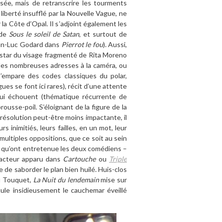
sée, mais de retranscrire les tourments
 liberté insufflé par la Nouvelle Vague, ne
 la C
ôte d
’
Opal. Il s
’
adjoint également les
 de
Sous le soleil de Satan
, et surtout de
ean-Luc Godard dans
Pierrot le fou
). Aussi,
nstar du visage fragmenté de Rita Moreno
, des nombreuses adresses
à
la cam
éra, ou
s
’
empare des codes classiques du polar,
ues se font ici rares), récit d
’
une attente
ui échouent (thématique ré
currente de
rousse-poil. S’éloignant de la figure de la
 résolution peut-
ê
tre moins impactante, il
rs inimitiés, leurs failles, en un mot, leur
ultiples oppositions, que ce soit au sein
 qu
’
ont entretenue les deux comédiens –
(acteur apparu dans
Cartouche
ou
Triple
 de saborder le plan bien huilé. Huis-clos
u Touquet,
La Nuit du lendemain
mise sur
cule insidieusement le cauchemar éveillé