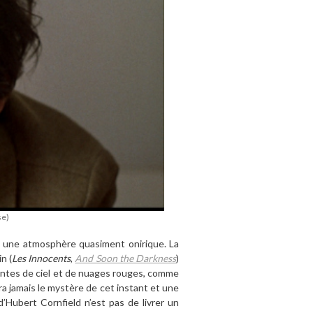
se)
et une atmosph
è
re quasiment onirique. La
n (
Les Innocents
,
And Soon the Darkness
)
tantes de ciel et de nuages rouges, comme
ra jamais le myst
è
re de cet instant et une
d’Hubert Cornfield n
’
est pas de livrer un