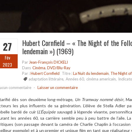
Hubert Cornfield – « The Night of the Foll
27
lendemain ») (1969)
Fév
Par
Jean-François DICKELI
2023
Dans
Cinéma
,
DVD/Blu-Ray
Par :
Hubert Cornfield
Titre :
La Nuit du lendemain
,
The Night of
adaptation littéraire
,
Années 60
,
cinéma americain
,
Indicato
ucun commentaire
-
Laisser un commentaire
tarifi
é
d
è
s son deuxi
è
me long-m
é
trage,
Un Tramway nommé
d
é
sir
, Ma
cteurs les plus influents de sa gé
n
é
ration. L
’é
l
è
ve de Stella Adler p
ebelle bardé
de cuir (
L’
Équipée sauvage
) à l
égende vivante, personnific
urant les années 60, sa carri
è
re semble peu
à
peu battre de l
’
aile. 
ritiques (son passage devant la caméra de Charlie Chaplin
à l
’
occasion
eilleur exemple) et
à
un premier et unique film en tant que réalisateur 