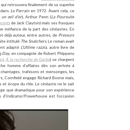
n qui retrouvera finalement de sa superbe
a dans
Le Parrain
en 1972. Avant cela, ce
s un œil d
’
or
), Arthur Penn (
La Poursuite
ocents
de Jack Clayton) mais ses frasques
ne méfiance de la part des cinéastes. En
 et dé
jà
auteur, entre autres, de
Pressure
te intitul
é
The Snatchers
. Le roman avait
ment adapté
L
’
Ultime razzia
, autre livre de
g Day
,
en compagnie de Robert Phippeny
rt
,
À la recherche de Garbo
) se chargent
iche homme d
’
affaires d
è
s son arrivé
e à
 chantages, trahisons et mensonges, les
rs, Cornfield engage Richard Boone mais,
rs et écope du r
ô
le. Le cin
éaste ne le sait
rage que dramatique pour son expérience
s d
’
Indicator/Powerhouse est l
’
occasion