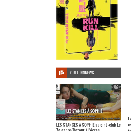
CULTURONEWS
L
LES STANCES A SOPHIE au ciné-club Le
m
7e genre/Retour à l’écran
l