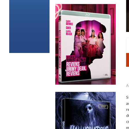
A
S
a
r
d
c
m