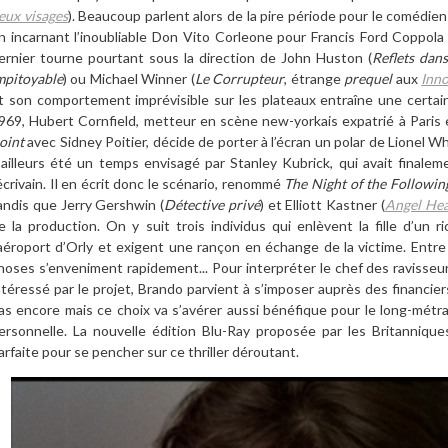
eux visages
). Beaucoup parlent alors de la pire période pour le comédie
n incarnant l
’
inoubliable Don Vito Corleone pour Francis Ford Coppol
ernier
tourne
pourtant sous la direction de John Huston (
Reflets dan
mpitoyable
) ou Michael Winner (
Le Corrupteur
,
étrange
prequel
aux
Inn
t son comportement imprévisible sur les plateaux entra
î
ne une certai
969, Hubert Cornfield, metteur en sc
è
ne new-yorkais expatri
é à Paris
oint
avec Sidney Poitier, décide de porter
à l
’é
cran un polar de Lionel Whi
’
ailleurs é
t
é un temps envisagé par Stanley Kubrick, qui avait finale
’écrivain. Il en écrit donc le scénario, renommé
The Night of the Followin
andis que Jerry Gershwin (
D
é
tective priv
é
) et Elliott Kastner (
Angel Hea
e la production.
On y suit trois individus qui enl
è
vent la fille d
’
un r
a
éroport d
’
Orly et exigent une ran
ç
on en échange de la victime. Entre
hoses s’enveniment
rapidement..
.
Pour interpréter le chef des ravisseu
nté
ress
é par le projet, Brando parvient
à
s’imposer aupr
è
s des financie
as encore mais ce choix va s
’
av
érer aussi bé
n
éfique pour le long-mét
ersonnelle. La nouvelle é
dition Blu-Ray propos
ée par les Britannique
arfaite pour se pencher sur ce thriller déroutant.