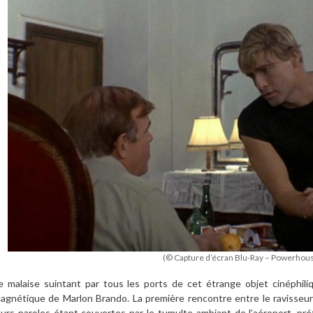
(© Capture d’écran Blu-Ray – Powerhou
e malaise suintant par tous les ports de cet étrange objet cinéphil
agnétique de Marlon Brando. La premi
è
re rencontre entre le ravisseur
eurs paroles étant couvertes par le tumulte ambiant de l
’
a
é
roport, pr
é