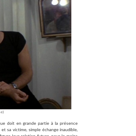
se)
ique doit en grande partie
à
la pr
ésence
 et sa victime, simple échange inaudible,
figure leur relation future, pour le moins