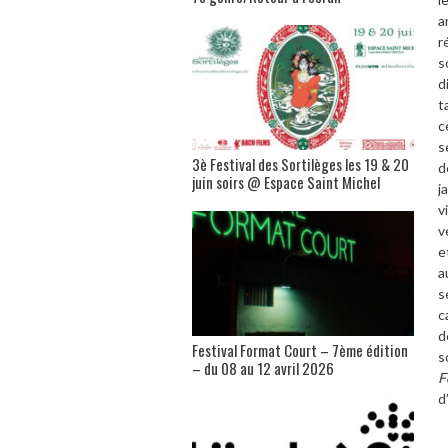
a
r
s
d
t
c
s
3è Festival des Sortilèges les 19 & 20
d
juin soirs @ Espace Saint Michel
j
v
v
e
a
s
c
d
Festival Format Court – 7ème édition
s
– du 08 au 12 avril 2026
F
d