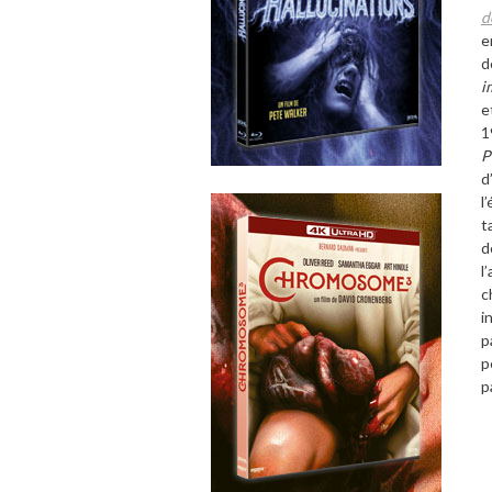
d
e
d
i
e
1
P
d
l
t
d
l’
c
i
p
p
p