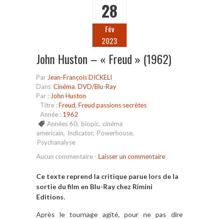
28
Fév
2023
John Huston – « Freud » (1962)
Par
Jean-François DICKELI
Dans
Cinéma
,
DVD/Blu-Ray
Par :
John Huston
Titre :
Freud
,
Freud passions secrètes
Année :
1962
Années 60
,
biopic
,
cinéma
americain
,
Indicator
,
Powerhouse
,
Psychanalyse
Aucun commentaire
-
Laisser un commentaire
Ce texte reprend la critique parue lors de la
sortie du film en Blu-Ray chez Rimini
Editions.
Apr
è
s le tournage agité, pour ne pas dire