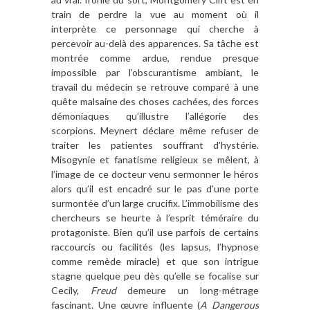
train de perdre la vue au moment o
ù
il
interpr
è
te ce personnage qui cherche
à
percevoir au-del
à
des apparences. Sa t
â
che est
montrée comme ardue, rendue presque
impossible par l
’
obscurantisme ambiant, le
travail du médecin se retrouve comparé à une
qu
ê
te malsaine des choses cachées, des forces
démoniaques qu
’
illustre l
’
all
égorie des
scorpions. Meynert dé
clare mê
me refuser de
traiter les patientes souffrant d
’
hyst
érie.
Misogynie et fanatisme religieux se m
ê
lent,
à
l
’
image de ce docteur venu sermonner le héros
alors qu
’
il est encadré sur le pas d
’
une porte
surmonté
e d
’
un large crucifix. L
’
immobilisme des
chercheurs se heurte
à l
’
esprit té
m
éraire du
protagoniste. Bien qu
’
il use parfois de certains
raccourcis ou facilités (les lapsus, l
’
hypnose
comme rem
è
de miracle) et que son intrigue
stagne quelque peu d
è
s qu
’
elle se focalise sur
Cecily,
Freud
demeure un long-mé
trage
fascinant. Une
œuvre influente (
A Dangerous