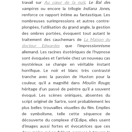
travail
sur
Au cœur de la nuit
,
Le Bal des
vampires
ou encore la trilogie
Indiana Jones
,
renforce ce rapport intime au fantastique. Les
nombreuses surimpressions et autres contre-
plongées, l
’
utilisation du grand angle, la gestion
des ombres portées, évoquent tout autant le
traitement des cauchemars de
La Maison du
docteur Edwardes
que l’impressionnisme
allemand. Les racines é
sot
ériques de l’hypnose
sont évoquées et l
’
arriv
ée chez un nouveau cas
mystérieux se change en véritable instant
horrifique. Le noir et blanc tr
è
s contrast
é
tranche avec la passion de Huston pour la
couleur, qu
’
il a magnifié dans
Moulin Rouge
,
h
éritage d
’
un passé de peintre qu’il a souvent
évoqué
. Les sc
è
nes oniriques, absentes du
script originel de Sartre, sont probablement les
plus belles trouvailles visuelles du
film
. Emplies
de symbolisme, telle cette séquence de
découverte du complexe d
’Œ
dipe, elles usent
d
’
images aussi fortes et évocatrices que ces