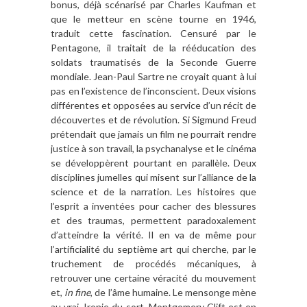
bonus, d
é
jà
sc
é
naris
é par Charles Kaufman et
que le metteur en sc
è
ne tourne en 1946,
traduit cette fascination. Censuré par le
Pentagone, il traitait de la rééducation des
soldats traumatisé
s de la Seconde Guerre
mondiale.
Jean-Paul Sartre ne croyait quant
à
lui
pas en l
’
existence de l
’
inconscient. Deux visions
différentes et opposées au service d
’
un récit de
découvertes et de ré
volution. Si Sigmund Freud
pr
étendait que jamais un
film
ne pourrait rendre
justice
à
son travail, la psychanalyse et le ciné
ma
se d
évelopp
è
rent pourtant en
parall
è
le. Deux
disciplines jumelles qui misent sur l
’
alliance de la
science et de la narration. Les histoires que
l
’
esprit a inventées pour cacher des blessures
et des traumas, permettent paradoxalement
d
’
atteindre la vé
rit
é. Il en va de m
ê
me pour
l
’
artificialit
é du septi
è
me art qui cherche, par le
truchement de procé
d
é
s m
écaniques,
à
retrouver une certaine vé
racit
é du mouvement
et,
in fine
, de l’âme humaine. Le mensonge m
è
ne
au vrai. Ironie du sort, Montgomery Clift est en