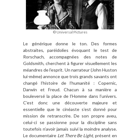
© Universal Pictures
Le gé
n
érique donne le ton. Des formes
abstraites, paré
idolies
évoquant le test de
Rorschach, accompagnées des notes de
Goldsmith, cherchent
à
figurer visuellement les
méandres de l
’
esprit. Un narrateur (John Huston
lui-m
ê
me) annonce que trois grands savants ont
changé
l
’
histoire de l
’
humanité : Copernic,
Darwin et Freud. Chacun
à
sa maniè
re a
bouleversé la place de l
’
Homme dans l
’
univers.
C
’
est donc une découverte majeure et
essentielle que le ciné
aste s
’
est donné pour
mission de retranscrire. De son propre aveu,
celui-ci se passionne pour la discipline sans
toutefois n
’
avoir jamais suivi la moindre analyse.
Le documentaire
Let There Be Light
, présent en