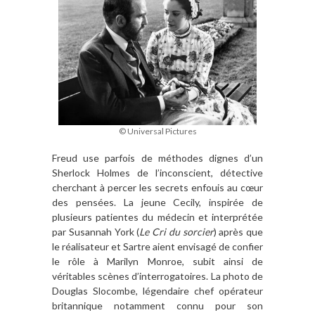
© Universal Pictures
Freud use parfois de méthodes dignes d
’
un
Sherlock Holmes de l
’
inconscient, détective
cherchant
à
percer les secrets enfouis au cœur
des pensées. La jeune Cecily, inspirée de
plusieurs patientes du médecin et interpré
t
é
e
par Susannah York (
Le Cri du sorcier
) apr
è
s que
le réalisateur et Sartre aient envisagé de confier
le r
ôle à
Marilyn Monroe, subit ainsi de
véritables sc
è
nes d
’
interrogatoires. La photo de
Douglas Slocombe, légendaire chef opérateur
britannique notamment connu pour son