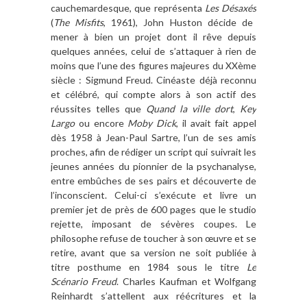
cauchemardesque, que repré
senta
Les Dé
sax
é
s
(
The Misfits
, 1961), John Huston d
é
cide de
mener à
bien un
projet
dont il r
ê
ve depuis
quelques années, celui de s
’
attaquer
à
rien de
moins que l
’
une des figures majeures du XX
è
me
si
è
cle : Sigmund Freud. Cin
é
aste d
é
jà
reconnu
et cé
l
é
br
é, qui compte alors
à
son actif des
réussites telles que
Quand la ville dort
,
Key
Largo
ou encore
Moby Dick
, il avait fait appel
d
è
s 1958
à
Jean-Paul Sartre, l
’
un de ses amis
proches, afin de rédiger un script qui suivrait les
jeunes
ann
ées du pionnier de la psychanalyse,
entre embûches de ses pairs et découverte de
l
’
inconscient. Celui-ci s
’
ex
écute et livre un
premier jet de pr
è
s de 600 pages que le studio
rejette, imposant de sé
v
è
res coupes. Le
philosophe refuse de toucher
à
son
œuvre et se
retire
, avant que sa version ne soit publié
e à
titre posthume en 1984 sous le titre
Le
Sc
é
nario Freud
. Charles Kaufman et Wolfgang
Reinhardt
s
’
attellent aux réécritures et la