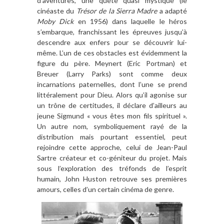
d
’
aventures, une qu
ê
te quasi mystique (le
cinéaste du
Tr
é
sor de la Sierra Madre
a
adapt
é
Moby Dick
en 1956
) dans laquelle le hé
ros
s
’
embarque, franchissant les épreuves jusqu’à
descendre aux enfers pour se découvrir lui-
m
ê
me. L’un de ces obstacles est évidemment la
figure du p
è
re
. Meynert (Eric Portman) et
Breuer (Larry Parks) sont comme deux
incarnations paternelles, dont l
’
une se prend
littéralement pour Dieu. Alors qu
’
il
agonise sur
un tr
ô
ne de certitudes, il dé
clare d
’
ailleurs au
jeune Sigmund « vous
ê
tes mon fils spirituel
»
.
Un autre nom, symboliquement rayé de la
distribution mais pourtant essentiel, peut
rejoindre cette approche, celui de Jean-Paul
Sartre créateur et co-géniteur du projet. Mais
sous l
’
exploration des tréfonds de l
’
esprit
humain, John Huston
retrouve ses premi
è
res
amours, celles d
’
un certain cinéma de genre.