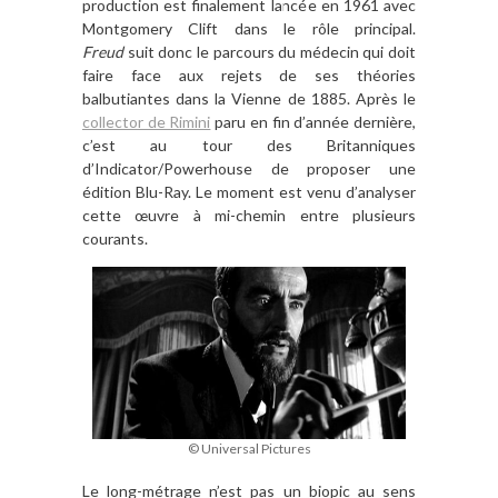
production
est finalement lancée en 1961 avec
Montgomery Clift dans le r
ô
le principal.
Freud
suit donc le parcours du
m
édecin qui doit
faire face aux rejets de ses théories
balbutiantes dans la Vienne de 1885. Après le
collector de Rimini
paru en fin d’année dernière,
c’est au tour des Britanniques
d’Indicator/Powerhouse de proposer une
édition Blu-Ray
. Le moment est venu d
’
analyser
cette œuvre
à
mi-chemin entre plusieurs
courants.
© Universal Pictures
Le long-m
é
trage n
’
est pas un biopic au sens