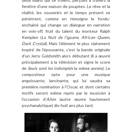
deux mains qui se fr
ô
lent, per
ç
ues
à
travers la
fen
ê
tre d
’
une maison de poupé
es. Le r
ê
ve et la
ré
alit
é, les souvenirs et le temps présent se
pé
n
è
trent, comme en témoigne le fondu-
encha
în
é qui change un dialogue en narration
en voix-off, fruit du talent du monteur Ralph
Kemplen (
La Nuit de l
’
iguane
,
African
Queen
,
Dark
Crystal
). Mais l’é
l
ément le plus clairement
inspiré de l’épouvante, c
’
est la bande originale
d
’
un Jerry Goldsmith alors d
ébutant (il a œuvré
principalement
à la t
é
l
évision et signe le score
de
Seuls sont les indompté
s
la m
ê
me ann
ée). Le
compositeur opte pour une musique
angoissante, lancinante, qui lui vaudra sa
premi
è
re nomination
à l
’
Oscar, et dont certains
motifs seront m
ê
me repris par le musicien
à
l
’
occasion d
’
Alien
(autre œuvre
hautement
psychanalytique) dix-huit ans plus tard.