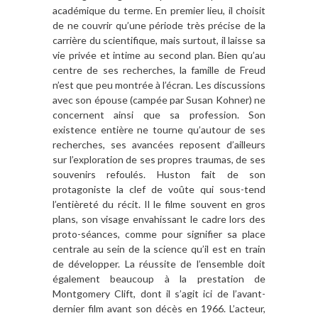
académique du terme. En premier lieu, il choisit
de ne couvrir qu
’
une pé
riode tr
è
s précise de la
carrière du scientifique, mais surtout, il laisse sa
vie privée et intime au second plan. Bien qu
’
au
centre de ses recherches, la famille de Freud
n
’
est que peu montré
e à l
’écran. Les discussions
avec son épouse (campée par Susan Kohner) ne
concernent ainsi que sa profession. Son
existence enti
è
re ne tourne qu
’
autour de ses
recherches, ses avancées reposent d
’
ailleurs
sur l
’
exploration
de ses propres traumas, de ses
souvenirs refoulés. Huston fait de son
protagoniste la clef de voûte qui sous-tend
l
’
enti
è
ret
é du récit. Il le filme souvent en gros
plans, son visage envahissant le cadre lors des
proto-séances, comme pour signifier sa place
centrale au sein de la science qu
’
il est en train
de développer. La réussite de l
’
ensemble doit
également beaucoup
à
la prestation de
Montgomery Clift, dont il s
’
agit ici de l’avant-
dernier film avant son dé
c
è
s en 1966. L
’
acteur,