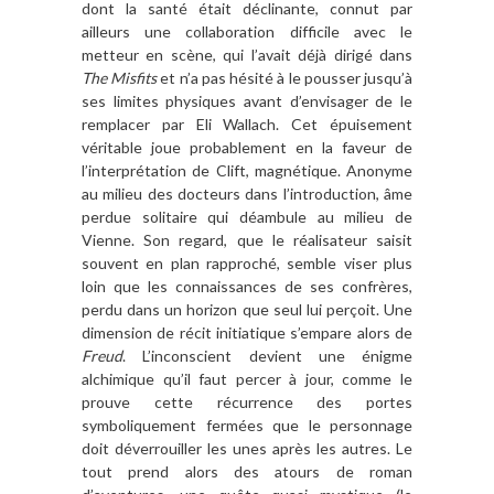
dont la santé était déclinante, connut par
ailleurs une collaboration difficile avec le
metteur en sc
è
ne, qui l
’
avait dé
jà
dirig
é dans
The Misfits
et n
’
a pas hé
sit
é à le pousser jusqu’à
ses limites physiques avant d
’
envisager de le
remplacer par Eli Wallach. Cet épuisement
véritable joue probablement en la faveur de
l
’
interpr
étation de Clift, magnétique. A
nonyme
au milieu des docteurs dans l
’
introduction, âme
perdue solitaire
qui déambule au milieu de
Vienne. Son regard, que le réalisateur saisit
souvent en plan rapproché, semble viser plus
loin que les connaissances de ses confr
è
res,
perdu dans un horizon que seul lui per
ç
oit. Une
dimension de récit initiatique s
’
empare alors de
Freud
.
L
’
inconscient
devient une énigme
alchimique qu
’
il faut percer
à
jour, comme le
prouve cette récurrence des portes
symboliquement fermées que le personnage
doit déverrouiller les unes apr
è
s les autres. Le
tout prend alors des atours de roman