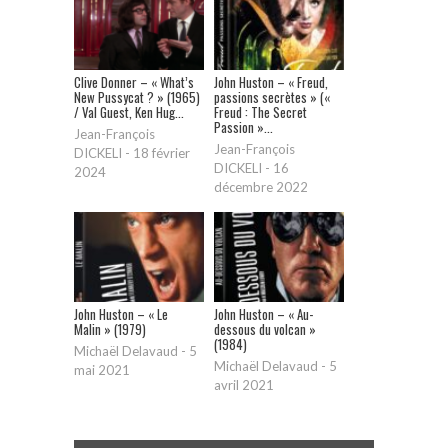
Clive Donner – « What’s
John Huston – « Freud,
New Pussycat ? » (1965)
passions secrètes » («
/ Val Guest, Ken Hug...
Freud : The Secret
Passion »...
Jean-François
Jean-François
DICKELI
-
18 février
DICKELI
-
16
2024
décembre 2022
John Huston – « Le
John Huston – « Au-
Malin » (1979)
dessous du volcan »
(1984)
Michaël Delavaud
-
5
Michaël Delavaud
-
5
mai 2021
avril 2021