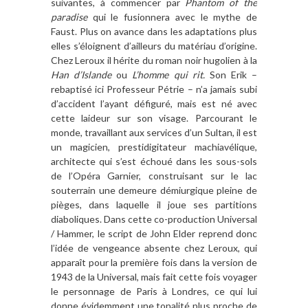
suivantes, à commencer par
Phantom of the
paradise
qui le fusionnera avec le mythe de
Faust. Plus on avance dans les adaptations plus
elles s’éloignent d’ailleurs du matériau d’origine.
Chez Leroux il hérite du roman noir hugolien à la
Han d’Islande
ou
L’homme qui rit.
Son Erik –
rebaptisé ici Professeur Pétrie – n’a jamais subi
d’accident l’ayant défiguré, mais est né avec
cette laideur sur son visage. Parcourant le
monde, travaillant aux services d’un Sultan, il est
un magicien, prestidigitateur machiavélique,
architecte qui s’est échoué dans les sous-sols
de l’Opéra Garnier, construisant sur le lac
souterrain une demeure démiurgique pleine de
pièges, dans laquelle il joue ses partitions
diaboliques. Dans cette co-production Universal
/ Hammer, le script de John Elder reprend donc
l’idée de vengeance absente chez Leroux, qui
apparaît pour la première fois dans la version de
1943 de la Universal, mais fait cette fois voyager
le personnage de Paris à Londres, ce qui lui
donne évidemment une tonalité plus proche de