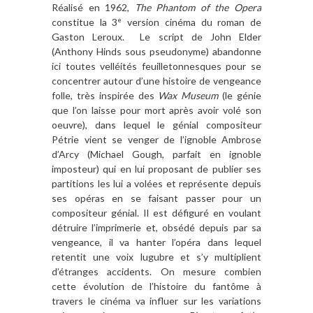
Réalisé en 1962,
The Phantom of the Opera
constitue la 3
version cinéma du roman de
e
Gaston Leroux. Le script de John Elder
(Anthony Hinds sous pseudonyme) abandonne
ici toutes velléités feuilletonnesques pour se
concentrer autour d’une histoire de vengeance
folle, très inspirée des
Wax Museum
(le génie
que l’on laisse pour mort après avoir volé son
oeuvre), dans lequel le génial compositeur
Pétrie vient se venger de l’ignoble Ambrose
d’Arcy (Michael Gough, parfait en ignoble
imposteur) qui en lui proposant de publier ses
partitions les lui a volées et représente depuis
ses opéras en se faisant passer pour un
compositeur génial. Il est défiguré en voulant
détruire l’imprimerie et, obsédé depuis par sa
vengeance, il va hanter l’opéra dans lequel
retentit une voix lugubre et s’y multiplient
d’étranges accidents. On mesure combien
cette évolution de l’histoire du fantôme à
travers le cinéma va influer sur les variations