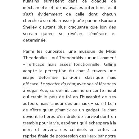
humains surnagent dans ce cloaque de
méchanceté et de mauvaises intentions et il
s’agit évidemment de celle dont chacun
cherche à se débarrasser jouée par une Barbara
Shelley d’autant plus craquante que loin des
scream queen, se révélant téméraire et
déterminée.
Parmi les curiosités, une musique de Míkis
Theodorákis – oui Theodorákis sur un Hammer !
– efficace mais assez fonctionnelle. Gilling
adopte la perception du chat à travers une
image déformée, parti-pris classique mais
efficace.
Le spectre du chat
, avec ses références
à Edgar Poe, se définit comme un conte moral
qui trahit le peu de foi en l’humanité de ses
auteurs mais l’amour des animaux – si, si ! Loin
de n’être qu’un gimmick ou un gadget, le chat
devient le héros d’un drôle de survival dont on
tremble pour la vie, espérant qu’il échappera à la
mort et enverra ces criminels en enfer. La
reprise finale de possession des lieux par notre