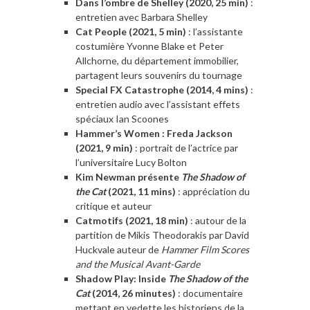
Dans l’ombre de Shelley (2020, 25 min)
:
entretien avec Barbara Shelley
Cat People (2021, 5 min)
: l’assistante
costumière Yvonne Blake et Peter
Allchorne, du département immobilier,
partagent leurs souvenirs du tournage
Special FX Catastrophe (2014, 4 mins)
:
entretien audio avec l’assistant effets
spéciaux Ian Scoones
Hammer’s Women : Freda Jackson
(2021, 9 min)
: portrait de l’actrice par
l’universitaire Lucy Bolton
Kim Newman présente
The Shadow of
the Cat
(2021, 11 mins)
: appréciation du
critique et auteur
Catmotifs (2021, 18 min)
: autour de la
partition de Mikis Theodorakis par David
Huckvale auteur de
Hammer Film Scores
and the Musical Avant-Garde
Shadow Play: Inside
The Shadow of the
Cat
(2014, 26 minutes)
: documentaire
mettant en vedette les historiens de la