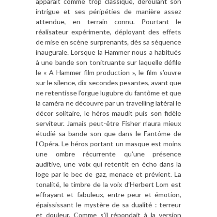
apparaît comme trop classique, déroulant son
intrigue et ses péripéties de manière assez
attendue, en terrain connu. Pourtant le
réalisateur expérimente, déployant des effets
de mise en scène surprenants, dès sa séquence
inaugurale. Lorsque la Hammer nous a habitués
à une bande son tonitruante sur laquelle défile
le « A Hammer film production », le film s’ouvre
sur le silence, dix secondes pesantes, avant que
ne retentisse l’orgue lugubre du fantôme et que
la caméra ne découvre par un travelling latéral le
décor solitaire, le héros maudit puis son fidèle
serviteur. Jamais peut-être Fisher n’aura mieux
étudié sa bande son que dans le Fantôme de
l’Opéra. Le héros portant un masque est moins
une ombre récurrente qu’une présence
auditive, une voix qui retentit en écho dans la
loge par le bec de gaz, menace et prévient. La
tonalité, le timbre de la voix d’Herbert Lom est
effrayant et fabuleux, entre peur et émotion,
épaississant le mystère de sa dualité : terreur
et douleur. Comme s’il répondait à la version