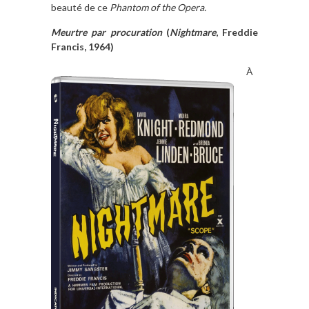
beauté de ce
Phantom of the Opera.
Meurtre par procuration
(
Nightmare
, Freddie
Francis, 1964)
À