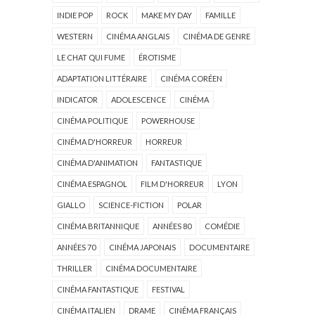
INDIE POP
ROCK
MAKE MY DAY
FAMILLE
WESTERN
CINÉMA ANGLAIS
CINÉMA DE GENRE
LE CHAT QUI FUME
ÉROTISME
ADAPTATION LITTÉRAIRE
CINÉMA CORÉEN
INDICATOR
ADOLESCENCE
CINÉMA
CINÉMA POLITIQUE
POWERHOUSE
CINÉMA D'HORREUR
HORREUR
CINÉMA D'ANIMATION
FANTASTIQUE
CINÉMA ESPAGNOL
FILM D'HORREUR
LYON
GIALLO
SCIENCE-FICTION
POLAR
CINÉMA BRITANNIQUE
ANNÉES 80
COMÉDIE
ANNÉES 70
CINÉMA JAPONAIS
DOCUMENTAIRE
THRILLER
CINÉMA DOCUMENTAIRE
CINÉMA FANTASTIQUE
FESTIVAL
CINÉMA ITALIEN
DRAME
CINÉMA FRANÇAIS