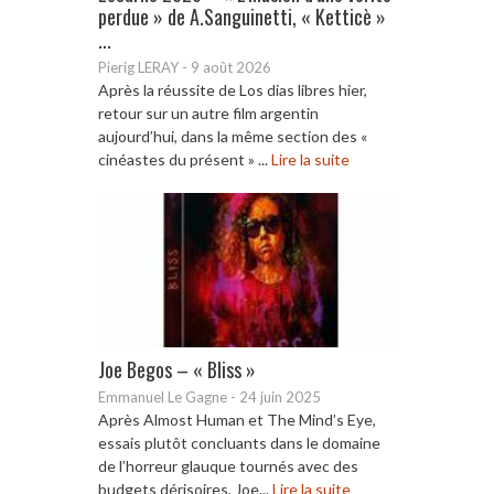
perdue » de A.Sanguinetti, « Ketticè »
...
Pierig LERAY
-
9 août 2026
Après la réussite de Los dias libres hier,
retour sur un autre film argentin
aujourd’hui, dans la même section des «
cinéastes du présent » ...
Lire la suite
Joe Begos – « Bliss »
Emmanuel Le Gagne
-
24 juin 2025
Après Almost Human et The Mind’s Eye,
essais plutôt concluants dans le domaine
de l’horreur glauque tournés avec des
budgets dérisoires, Joe...
Lire la suite