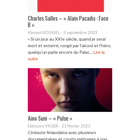
Charles Salles – « Alain Pacadis : Face
B »
Vincent ROUSSEL
-
3 septembre 2023
« Si un jour au XXIe siècle, quand je serai
mort et enterré, rongé par l’alcool et l’héro,
quelqu’un parle encore du Palac...
Lire la
suite
Aino Suni – « Pulse »
Eléonore VIGIER
-
21 février 2023
Cinéaste finlandaise avec plusieurs
documentaires et courts métrages à son