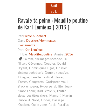
Août
2017
Ravale ta peine : Maudite poutine
de Karl Lemieux ( 2016 )
Par
Pierre Audebert
Dans
Dossiers/Hommages
,
Evénements
Par :
Karl Lemieux
Titre :
Maudite poutine
Année :
2016
16 mm
,
48 images seconde
,
BJ
Nilsen
,
Cévennes
,
Couples
,
David
Bryant
,
Dominique Dugas
,
Dossier
cinéma québécois
,
Double negative
,
Drogue
,
Famille
,
festival
,
Florac
,
Frères
,
Gangsters
,
Godspeed you !
Black emperor
,
Hypersensibilité
,
Jean-
Simon Leduc
,
Karl Lemieux
,
L'entre-
deux
,
Les êtres chers
,
Mamori
,
Martin
Dubreuil
,
Nord
,
Ondes
,
Passage
,
Québec
,
Quiet zone
,
Rock
,
Ruralité
,