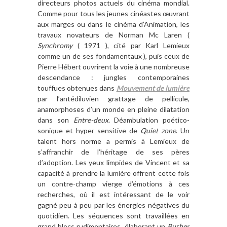
directeurs photos actuels du cinéma mondial.
Comme pour tous les jeunes cinéastes œuvrant
aux marges ou dans le cinéma d’Animation, les
travaux novateurs de Norman Mc Laren (
Synchromy
( 1971 ), cité par Karl Lemieux
comme un de ses fondamentaux ), puis ceux de
Pierre Hébert ouvrirent la voie à une nombreuse
descendance : jungles contemporaines
touffues obtenues dans
Mouvement de lumière
par l’antédiluvien grattage de pellicule,
anamorphoses d’un monde en pleine dilatation
dans son
Entre-deux
. Déambulation poético-
sonique et hyper sensitive de
Quiet zone
. Un
talent hors norme a permis à Lemieux de
s’affranchir de l’héritage de ses pères
d’adoption. Les yeux limpides de Vincent et sa
capacité à prendre la lumière offrent cette fois
un contre-champ vierge d’émotions à ces
recherches, où il est intéressant de le voir
gagné peu à peu par les énergies négatives du
quotidien. Les séquences sont travaillées en
grand blocs rudimentaires, élaborant un
Pusher