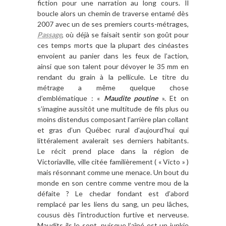
fiction pour une narration au long cours. Il
boucle alors un chemin de traverse entamé dès
2007 avec un de ses premiers courts-métrages,
Passage
, où déjà se faisait sentir son goût pour
ces temps morts que la plupart des cinéastes
envoient au panier dans les feux de l’action,
ainsi que son talent pour dévoyer le 35 mm en
rendant du grain à la pellicule. Le titre du
métrage a même quelque chose
d’emblématique : «
Maudite poutine
». Et on
s’imagine aussitôt une multitude de fils plus ou
moins distendus composant l’arrière plan collant
et gras d’un Québec rural d’aujourd’hui qui
littéralement avalerait ses derniers habitants.
Le récit prend place dans la région de
Victoriaville, ville citée familièrement ( « Victo » )
mais résonnant comme une menace. Un bout du
monde en son centre comme ventre mou de la
défaite ? Le chedar fondant est d’abord
remplacé par les liens du sang, un peu lâches,
cousus dès l’introduction furtive et nerveuse.
Maudits ils le sont, puisque l’aîné est un junkie