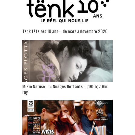
Tënk fête ses 10 ans – de mars à novembre 2026
Mikio Naruse – « Nuages flottants » (1955) / Blu-
ray