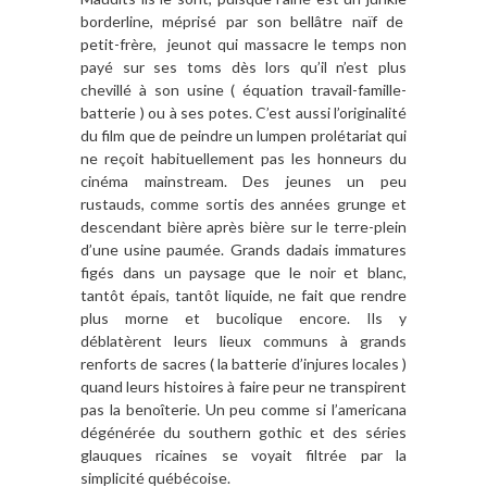
borderline, méprisé par son bellâtre naïf de
petit-frère, jeunot qui massacre le temps non
payé sur ses toms dès lors qu’il n’est plus
chevillé à son usine ( équation travail-famille-
batterie ) ou à ses potes. C’est aussi l’originalité
du film que de peindre un lumpen prolétariat qui
ne reçoit habituellement pas les honneurs du
cinéma mainstream. Des jeunes un peu
rustauds, comme sortis des années grunge et
descendant bière après bière sur le terre-plein
d’une usine paumée. Grands dadais immatures
figés dans un paysage que le noir et blanc,
tantôt épais, tantôt liquide, ne fait que rendre
plus morne et bucolique encore. Ils y
déblatèrent leurs lieux communs à grands
renforts de sacres ( la batterie d’injures locales )
quand leurs histoires à faire peur ne transpirent
pas la benoîterie. Un peu comme si l’americana
dégénérée du southern gothic et des séries
glauques ricaines se voyait filtrée par la
simplicité québécoise.