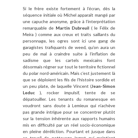
Si le frère existe fortement à l’écran, dès la
séquence initiale où Michel apparaît mangé par
une capuche anonyme, grâce à l’interprétation
remarquable de
Martin Dubreuil
( le Félix de
Meira ) comme aux creux et traits saillants du
personnage, les ogres sont ici une gang de
garagistes trafiquants de weed, qu’on aura un
peu de mal à craindre suite à l’inflation de
sadisme que les cartels mexicains font
désormais régner sur tout le territoire fictionnel
du polar nord-américain. Mais c’est justement là
que se déploient les fils de l’histoire sordide et
un peu plate, de laquelle Vincent (
Jean-Simon
Leduc
), rocker impulsif, tente de se
dépatouiller. Les tenants du romanesque en
voudront sans doute à Lemieux qui n’achève
pas grande intrigue pour se concentrer plutôt
sur la tension inhérente aux rapports humains
mis en difficulté par un réel socio-économique
en pleine déréliction. Pourtant et jusque dans
ce travail de nettoyage ingrat qui maintient