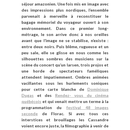
séjour amazonien. Une fois mis en image avec
des impressions plus nordiques, l’ensemble
parvenait à merveille à reconstituer le
bagage mémoriel du voyageur ouvert à son
environnement. Dans ce premier long-
métrage, le son arrive donc à nos oreilles
avant que l’image ne se stabilise, n’existe :
entre deux noirs. Puis blême, rugueuse et un
peu sale, elle se glisse en nous comme
les
silhouettes sombres des musiciens
sur la
scène du concert qu’un larsen, trois projos et
une horde
de spectateurs faméliques
attendent impatiemment
. Ombres animées
vacillantes sous les
hurlements soniques
pour cette carte blanche de
Dominique
Dugas
et des
Rendez- vous du cinéma
québécois
et qui venait mettre un terme à la
programmation du
festival 48 images
seconde
de Florac. Si avec tous ces
interstices et brouillages les Cassandre
voient encore juste,
la filmographie à venir de