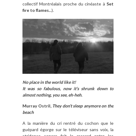
collectif Montréalais proche du cinéaste à
Set
fire to flames.
..).
No place in the world like it!
It was so fabulous, now it’s shrunk down to
almost nothing, you see, eh-heh.
Murray Ostril,
They don’t sleep anymore on the
beach
A la manière du cri rentré du cochon que le
guépard égorge sur le téléviseur sans voix, la
stridence sonore fait le raccord entre les