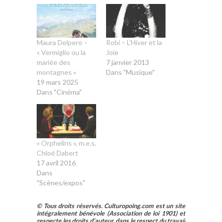
Maura Delpero –
Robi – L’Hiver et la
« Vermiglio ou la
Joie
mariée des
7 janvier 2013
montagnes »
Dans "Musique"
19 mars 2025
Dans "Cinéma"
« Orphelins », m.e.s.
Chloé Dabert
17 avril 2016
Dans
"Scènes/expos"
© Tous droits réservés. Culturopoing.com est un site
intégralement bénévole (Association de loi 1901) et
respecte les droits d’auteur, dans le respect du travail