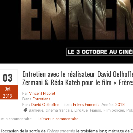
Entretien avec le réalisateur David Oelhoff
03
Zermani & Réda Kateb pour le film « Frère
Oct
Par
Vincent Nicolet
2018
Dans
Entretiens
Par :
David Oelhoffen
Titre :
Frères Ennemis
Année :
2018
Banlieue
,
cinéma français
,
Drogue
,
Fianso
,
Film policier
,
Pol
ucun commentaire
-
Laisser un commentaire
 l’occasion de la sortie de
Frères ennemis
, le troisième long-métrage de