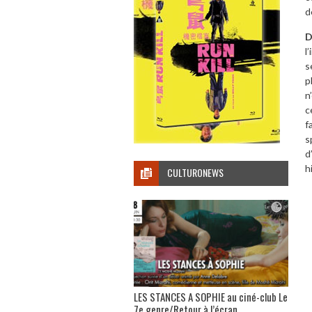
d
D
l
s
p
n
c
f
s
d
h
CULTURONEWS
LES STANCES A SOPHIE au ciné-club Le
7e genre/Retour à l’écran