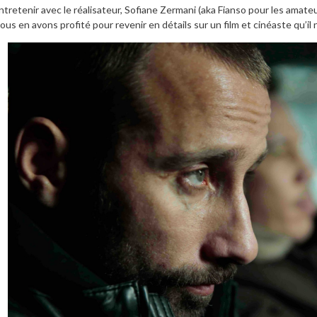
ntretenir avec le réalisateur, Sofiane Zermani (aka Fianso pour les amate
ous en avons profité pour revenir en détails sur un film et cinéaste qu’i