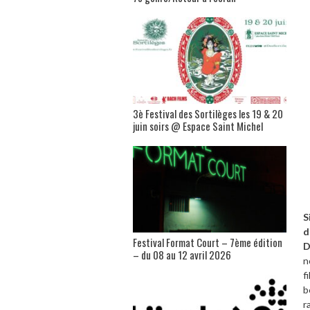
3è Festival des Sortilèges les 19 & 20
juin soirs @ Espace Saint Michel
S
d
Festival Format Court – 7ème édition
D
– du 08 au 12 avril 2026
n
f
b
r