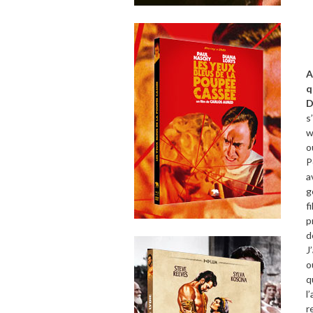
A
q
D
s
w
o
P
a
g
f
p
d
J
o
q
l
r