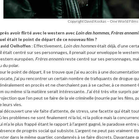
Copyright David Koskas – One World Films
près avoir flirté avec le western avec
Loin des hommes
,
Frères ennemi
uel était le point de départ de ce nouveau film ?
avid Oelhoffen
: Effectivement,
Loin des hommes
était déjà, d’une cert
’il était centré sur ses personnages, il prenait pour enveloppe le wester
estern européen.
Frères ennemis
reste centré sur ses personnages, mais
u du polar.
our le point de départ, il se trouve que j’ai eu accès à une documentation p
vocate, j’ai pu rencontrer un certain nombre de trafiquants de drogue qui
énéralement en procès et ne cherchaient pas à se cacher, à ce moment-là j
ilm ou même si la matière serait intéressante. J’ai été très vite surpris par
rojection que l’on peut se faire de la vie criminelle (nourrie par les films, p
e leurs vies.
’ai découvert une vie faite d’attente, de stress, une facette qui était to
ù les problèmes ne sont finalement ni la loi, ni la police mais la concurre
ui m’a le plus frappé étant le rapport à l’argent gagné, le paradoxe entr
’absence de progrès social qui subsiste. L’argent ne peut pas vraiment ê
ester dans le même quartier, condamnés à se faire discrets. Davantage que