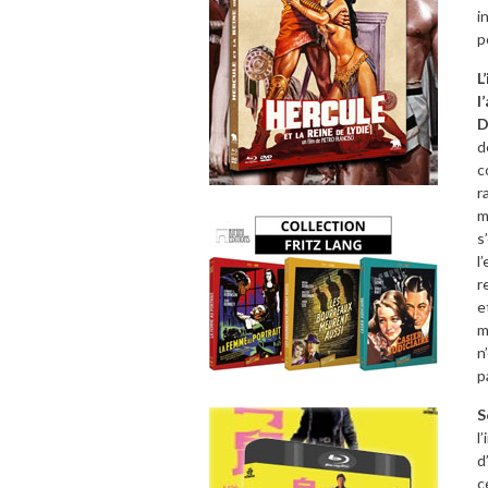
i
p
L
l
D
d
c
r
m
s
l
r
e
m
n
p
S
l
d
c