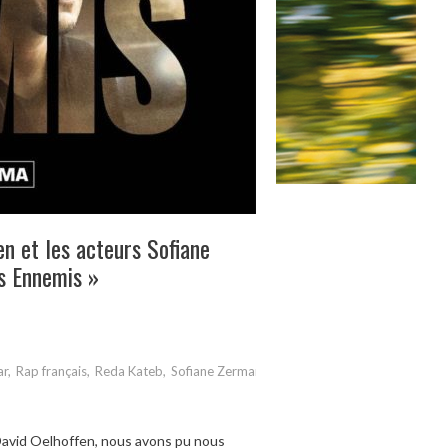
en et les acteurs Sofiane
s Ennemis »
ar
,
Rap français
,
Reda Kateb
,
Sofiane Zermani
 David Oelhoffen, nous avons pu nous