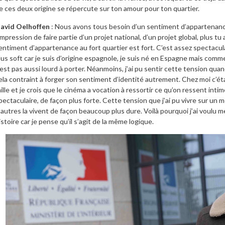
e ces deux origine se répercute sur ton amour pour ton quartier.
avid Oelhoffen
: Nous avons tous besoin d’un sentiment d’appartenance
’impression de faire partie d’un projet national, d’un projet global, plus tu
entiment d’appartenance au fort quartier est fort. C’est assez spectaculai
lus soft car je suis d’origine espagnole, je suis né en Espagne mais comm
’est pas aussi lourd à porter. Néanmoins, j’ai pu sentir cette tension qua
ela contraint à forger son sentiment d’identité autrement. Chez moi c’éta
aille et je crois que le cinéma a vocation à ressortir ce qu’on ressent int
pectaculaire, de façon plus forte. Cette tension que j’ai pu vivre sur un
’autres la vivent de façon beaucoup plus dure. Voilà pourquoi j’ai voulu
istoire car je pense qu’il s’agit de la même logique.