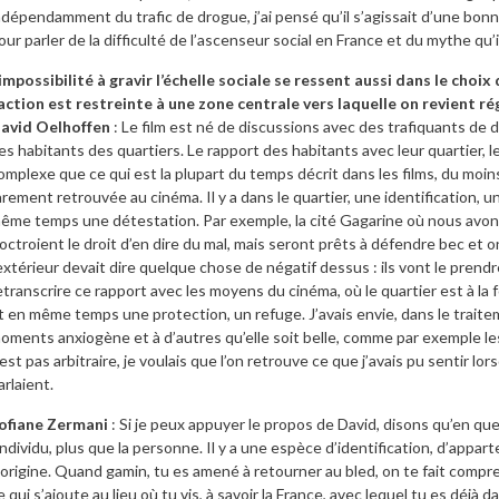
ndépendamment du trafic de drogue, j’ai pensé qu’il s’agissait d’une bon
our parler de la difficulté de l’ascenseur social en France et du mythe qu’
’impossibilité à gravir l’échelle sociale se ressent aussi dans le choi
’action est restreinte à une zone centrale vers laquelle on revient 
avid Oelhoffen
: Le film est né de discussions avec des trafiquants de 
es habitants des quartiers. Le rapport des habitants avec leur quartier, 
omplexe que ce qui est la plupart du temps décrit dans les films, du moins
arement retrouvée au cinéma. Il y a dans le quartier, une identification, u
ême temps une détestation. Par exemple, la cité Gagarine où nous avons 
’octroient le droit d’en dire du mal, mais seront prêts à défendre bec et o
’extérieur devait dire quelque chose de négatif dessus : ils vont le prend
etranscrire ce rapport avec les moyens du cinéma, où le quartier est à la 
t en même temps une protection, un refuge. J’avais envie, dans le traiteme
oments anxiogène et à d’autres qu’elle soit belle, comme par exemple les 
’est pas arbitraire, je voulais que l’on retrouve ce que j’avais pu sentir l
arlaient.
ofiane Zermani
: Si je peux appuyer le propos de David, disons qu’en que
’individu, plus que la personne. Il y a une espèce d’identification, d’app
’origine. Quand gamin, tu es amené à retourner au bled, on te fait compren
e qui s’ajoute au lieu où tu vis, à savoir la France, avec lequel tu es déjà