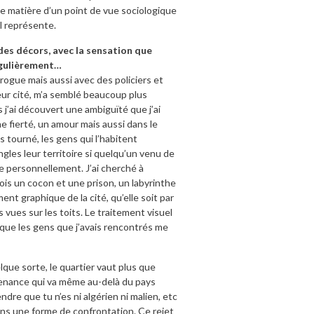
ne matière d’un point de vue sociologique
il représente.
x des décors, avec la sensation que
régulièrement…
drogue mais aussi avec des policiers et
leur cité, m’a semblé beaucoup plus
 j’ai découvert une ambiguïté que j’ai
ne fierté, un amour mais aussi dans le
tourné, les gens qui l’habitent
ngles leur territoire si quelqu’un venu de
re personnellement. J’ai cherché à
fois un cocon et une prison, un labyrinthe
nt graphique de la cité, qu’elle soit par
vues sur les toits. Le traitement visuel
orsque les gens que j’avais rencontrés me
lque sorte, le quartier vaut plus que
artenance qui va même au-delà du pays
dre que tu n’es ni algérien ni malien, etc
 dans une forme de confrontation. Ce rejet