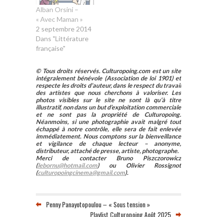
Alban Orsini –
« Avec Maman »
2 septembre 2014
Dans "Littérature
française"
© Tous droits réservés. Culturopoing.com est un site
intégralement bénévole (Association de loi 1901) et
respecte les droits d’auteur, dans le respect du travail
des artistes que nous cherchons à valoriser. Les
photos visibles sur le site ne sont là qu’à titre
illustratif, non dans un but d’exploitation commerciale
et ne sont pas la propriété de Culturopoing.
Néanmoins, si une photographie avait malgré tout
échappé à notre contrôle, elle sera de fait enlevée
immédiatement. Nous comptons sur la bienveillance
et vigilance de chaque lecteur – anonyme,
distributeur, attaché de presse, artiste, photographe.
Merci de contacter Bruno Piszczorowicz
(
lebornu@hotmail.com
) ou Olivier Rossignot
(
culturopoingcinema@gmail.com
).
Penny Panayotopoulou – « Sous tension »
Playlist Culturopoing Août 2025