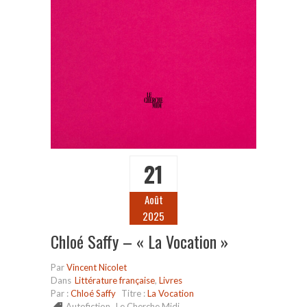
21
Août
2025
Chloé Saffy – « La Vocation »
Par
Vincent Nicolet
Dans
Littérature française
,
Livres
Par :
Chloé Saffy
Titre :
La Vocation
Autofiction
,
Le Cherche Midi
,