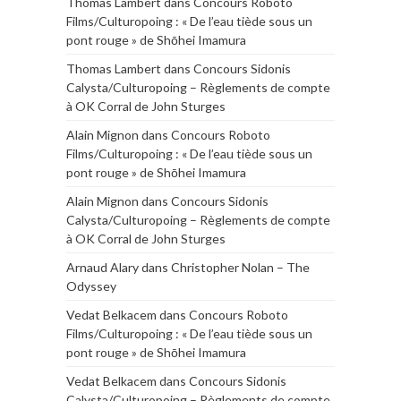
Thomas Lambert
dans
Concours Roboto
Films/Culturopoing : « De l’eau tiède sous un
pont rouge » de Shōhei Imamura
Thomas Lambert
dans
Concours Sidonis
Calysta/Culturopoing – Règlements de compte
à OK Corral de John Sturges
Alain Mignon
dans
Concours Roboto
Films/Culturopoing : « De l’eau tiède sous un
pont rouge » de Shōhei Imamura
Alain Mignon
dans
Concours Sidonis
Calysta/Culturopoing – Règlements de compte
à OK Corral de John Sturges
Arnaud Alary
dans
Christopher Nolan – The
Odyssey
Vedat Belkacem
dans
Concours Roboto
Films/Culturopoing : « De l’eau tiède sous un
pont rouge » de Shōhei Imamura
Vedat Belkacem
dans
Concours Sidonis
Calysta/Culturopoing – Règlements de compte