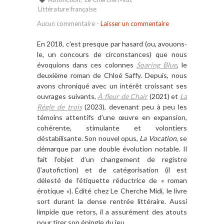
Littérature française
Aucun commentaire
-
Laisser un commentaire
En 2018, c’est presque par hasard (ou, avouons-
le, un concours de circonstances) que nous
évoquions dans ces colonnes
Soaring Blue
, le
deuxième roman de Chloé Saffy. Depuis, nous
avons chroniqué avec un intérêt croissant ses
ouvrages suivants,
À fleur de Chair
(2021) et
La
Règle de trois
(2023), devenant peu à peu les
témoins attentifs d’une œuvre en expansion,
cohérente, stimulante et volontiers
déstabilisante. Son nouvel opus,
La Vocation
, se
démarque par une double évolution notable. Il
fait l’objet d’un changement de registre
(l’autofiction) et de catégorisation (il est
délesté de l’étiquette réductrice de « roman
érotique »). Édité chez Le Cherche Midi, le livre
sort durant la dense rentrée littéraire. Aussi
limpide que retors, il a assurément des atouts
pour tirer son épingle du jeu.