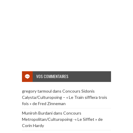
VOS COMMENTAIRES
gregory tarmoul
dans
Concours Sidonis
Calysta/Culturopoing – « Le Train sifflera trois
fois » de Fred Zinneman
Muniroh Burdani
dans
Concours
Metropolitan/Culturopoing -« Le Sifflet » de
Corin Hardy