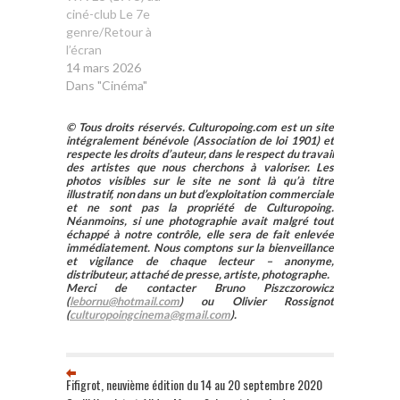
ciné-club Le 7e
genre/Retour à
l’écran
14 mars 2026
Dans "Cinéma"
© Tous droits réservés. Culturopoing.com est un site
intégralement bénévole (Association de loi 1901) et
respecte les droits d’auteur, dans le respect du travail
des artistes que nous cherchons à valoriser. Les
photos visibles sur le site ne sont là qu’à titre
illustratif, non dans un but d’exploitation commerciale
et ne sont pas la propriété de Culturopoing.
Néanmoins, si une photographie avait malgré tout
échappé à notre contrôle, elle sera de fait enlevée
immédiatement. Nous comptons sur la bienveillance
et vigilance de chaque lecteur – anonyme,
distributeur, attaché de presse, artiste, photographe.
Merci de contacter Bruno Piszczorowicz
(
lebornu@hotmail.com
) ou Olivier Rossignot
(
culturopoingcinema@gmail.com
).
Fifigrot, neuvième édition du 14 au 20 septembre 2020