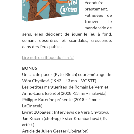
éconduire
prestement.
Fatiguées de
trouver le
monde vide de
sens, elles décident de jouer le jeu à fond,
semant désordres et scandales, crescendo,
dans des lieux publics.
Lire notre critique du film ici
BONUS
Un sac de puces (Pytel Blech) court-métrage de
Věra Chytilová (1962 – 43 mn – VOSTF)
Les petites marguerites de Romain Le Vern et
Anne-Laure Brénéol (2008 -13 mn – malavida)
Philippe Katerine présente (2018 – 4 mn –
LaCinetek)
Livret 20 pages : Interviews de Věra Chytilová,
Jan Kucera (chef-op), Ester Krumbachová (dir.
artist.)
Article de Julien Gester (Libération)