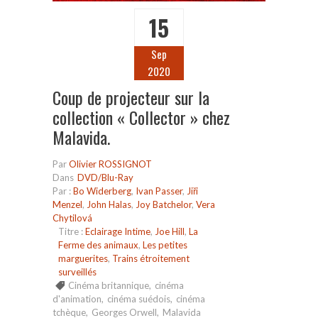
15
Sep
2020
Coup de projecteur sur la
collection « Collector » chez
Malavida.
Par
Olivier ROSSIGNOT
Dans
DVD/Blu-Ray
Par :
Bo Widerberg
,
Ivan Passer
,
Jiři
Menzel
,
John Halas
,
Joy Batchelor
,
Vera
Chytilová
Titre :
Eclairage Intime
,
Joe Hill
,
La
Ferme des animaux
,
Les petites
marguerites
,
Trains étroitement
surveillés
Cinéma britannique
,
cinéma
d'animation
,
cinéma suédois
,
cinéma
tchèque
,
Georges Orwell
,
Malavida