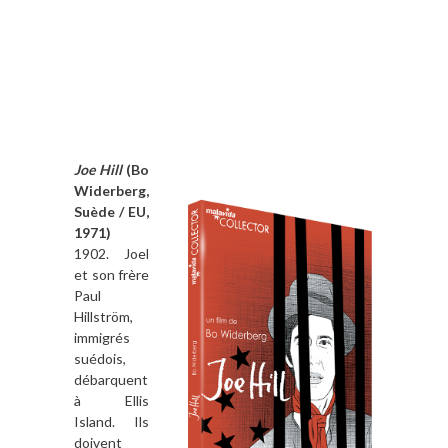
Joe Hill
(Bo
Widerberg,
Suède / EU,
1971)
1902. Joel
et son frère
Paul
Hillström,
immigrés
suédois,
débarquent
à Ellis
Island. Ils
doivent