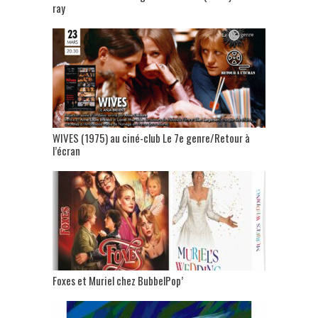
ray
WIVES (1975) au ciné-club Le 7e genre/Retour à
l’écran
Foxes et Muriel chez BubbelPop’