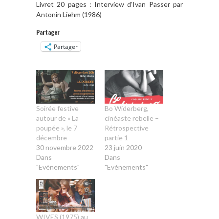
Livret 20 pages : Interview d’Ivan Passer par
Antonin Liehm (1986)
Partager
Partager
Soirée festive
Bo Widerberg,
autour de « La
cinéaste rebelle –
poupée », le 7
Rétrospective
décembre
partie 1
30 novembre 2022
23 juin 2020
Dans
Dans
"Evénements"
"Evénements"
WIVES (1975) au