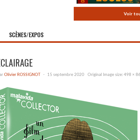
Voir to
SCÈNES/EXPOS
ECLAIRAGE
ar
Olivier ROSSIGNOT
-
15 septembre 2020
Original Image size:
498 × 8